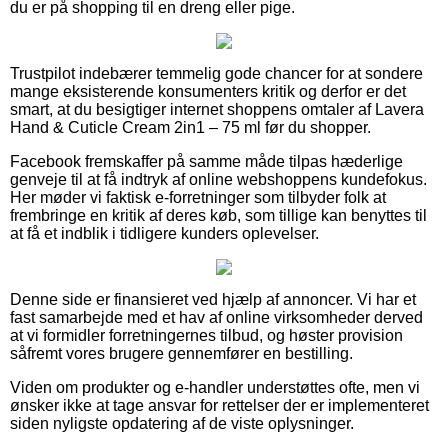
du er på shopping til en dreng eller pige.
Trustpilot indebærer temmelig gode chancer for at sondere
mange eksisterende konsumenters kritik og derfor er det
smart, at du besigtiger internet shoppens omtaler af Lavera
Hand & Cuticle Cream 2in1 – 75 ml før du shopper.
Facebook fremskaffer på samme måde tilpas hæderlige
genveje til at få indtryk af online webshoppens kundefokus.
Her møder vi faktisk e-forretninger som tilbyder folk at
frembringe en kritik af deres køb, som tillige kan benyttes til
at få et indblik i tidligere kunders oplevelser.
Denne side er finansieret ved hjælp af annoncer. Vi har et
fast samarbejde med et hav af online virksomheder derved
at vi formidler forretningernes tilbud, og høster provision
såfremt vores brugere gennemfører en bestilling.
Viden om produkter og e-handler understøttes ofte, men vi
ønsker ikke at tage ansvar for rettelser der er implementeret
siden nyligste opdatering af de viste oplysninger.