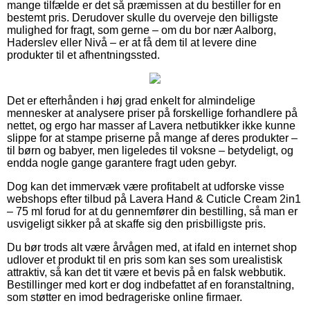
mange tilfælde er det så præmissen at du bestiller for en
bestemt pris. Derudover skulle du overveje den billigste
mulighed for fragt, som gerne – om du bor nær Aalborg,
Haderslev eller Nivå – er at få dem til at levere dine
produkter til et afhentningssted.
Det er efterhånden i høj grad enkelt for almindelige
mennesker at analysere priser på forskellige forhandlere på
nettet, og ergo har masser af Lavera netbutikker ikke kunne
slippe for at stampe priserne på mange af deres produkter –
til børn og babyer, men ligeledes til voksne – betydeligt, og
endda nogle gange garantere fragt uden gebyr.
Dog kan det immervæk være profitabelt at udforske visse
webshops efter tilbud på Lavera Hand & Cuticle Cream 2in1
– 75 ml forud for at du gennemfører din bestilling, så man er
usvigeligt sikker på at skaffe sig den prisbilligste pris.
Du bør trods alt være årvågen med, at ifald en internet shop
udlover et produkt til en pris som kan ses som urealistisk
attraktiv, så kan det tit være et bevis på en falsk webbutik.
Bestillinger med kort er dog indbefattet af en foranstaltning,
som støtter en imod bedrageriske online firmaer.