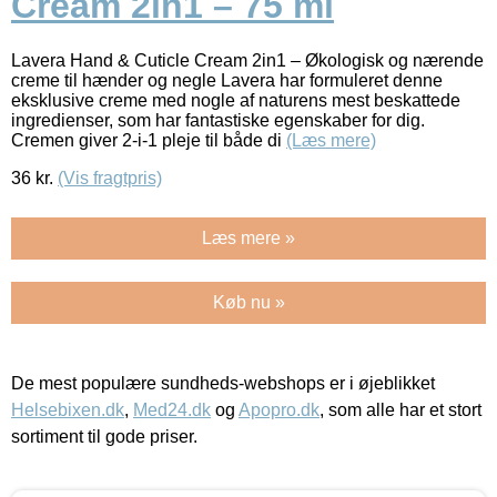
Cream 2in1 – 75 ml
Lavera Hand & Cuticle Cream 2in1 – Økologisk og nærende
creme til hænder og negle Lavera har formuleret denne
eksklusive creme med nogle af naturens mest beskattede
ingredienser, som har fantastiske egenskaber for dig.
Cremen giver 2-i-1 pleje til både di
(Læs mere)
36
kr.
(Vis fragtpris)
Læs mere »
Køb nu »
De mest populære sundheds-webshops er i øjeblikket
Helsebixen.dk
,
Med24.dk
og
Apopro.dk
, som alle har et stort
sortiment til gode priser.