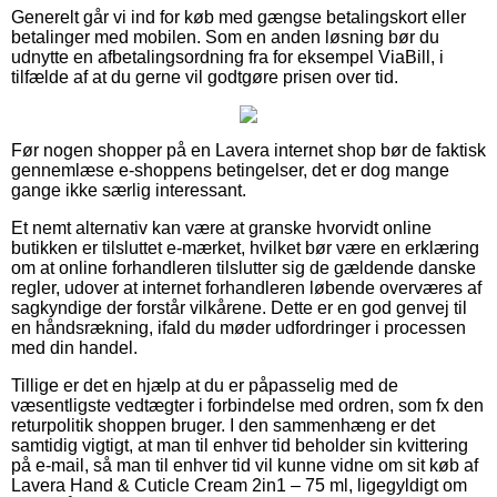
Generelt går vi ind for køb med gængse betalingskort eller
betalinger med mobilen. Som en anden løsning bør du
udnytte en afbetalingsordning fra for eksempel ViaBill, i
tilfælde af at du gerne vil godtgøre prisen over tid.
Før nogen shopper på en Lavera internet shop bør de faktisk
gennemlæse e-shoppens betingelser, det er dog mange
gange ikke særlig interessant.
Et nemt alternativ kan være at granske hvorvidt online
butikken er tilsluttet e-mærket, hvilket bør være en erklæring
om at online forhandleren tilslutter sig de gældende danske
regler, udover at internet forhandleren løbende overværes af
sagkyndige der forstår vilkårene. Dette er en god genvej til
en håndsrækning, ifald du møder udfordringer i processen
med din handel.
Tillige er det en hjælp at du er påpasselig med de
væsentligste vedtægter i forbindelse med ordren, som fx den
returpolitik shoppen bruger. I den sammenhæng er det
samtidig vigtigt, at man til enhver tid beholder sin kvittering
på e-mail, så man til enhver tid vil kunne vidne om sit køb af
Lavera Hand & Cuticle Cream 2in1 – 75 ml, ligegyldigt om