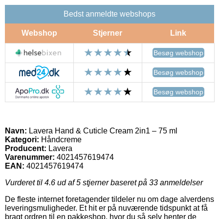
Bedst anmeldte webshops
Webshop
Stjerner
Link
Besøg webshop
Besøg webshop
Besøg webshop
Navn:
Lavera Hand & Cuticle Cream 2in1 – 75 ml
Kategori:
Håndcreme
Producent:
Lavera
Varenummer:
4021457619474
EAN:
4021457619474
Vurderet til
4.6
ud af 5 stjerner baseret på
33
anmeldelser
De fleste internet foretagender tildeler nu om dage alverdens
leveringsmuligheder. Et hit er på nuværende tidspunkt at få
bragt ordren til en pakkeshop, hvor du så selv henter de