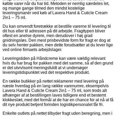
købte varer når du har tid. Metoden er nemlig særdeles let,
og mange gange tilmed den mindst kostelige
leveringsmanér ved køb af Lavera Hand & Cuticle Cream
2in1 – 75 ml.
Du kan omvendt foretrække at bestille varerne til levering til
dit hus eller til adressen på dit arbejde. Fragttypen bliver
oftest en anelse dyrere, men derudover i høj grad
gnidningsløs. Den mest prisbevidste form for fragt er dog at
du selv henter pakken, men dette forudsætter at du lever lige
ved online firmaets arbejdslager.
Leveringstiden på Håndcreme kan være vældig relevant
hvis du har brug for pakken med det samme, så af den grund
er det utvivlsomt meningsfuldt at vi undersøger
leveringstidspunktet ved det respektive produkt.
En række butikker på nettet reklamerer med levering på
næste hverdag på en lang række varenumre, eksempelvis
Lavera Hand & Cuticle Cream 2in1 – 75 ml, som trods alt
afhænger af at bestillingen laves tidligere end et bestemt
klokkeslæt, med det formål at de har en chance for at nå at få
dit nye produkt betjent forinden logistikpersonalet får fri.
Enkelte outlets på nettet tilbyder fragt uden beregning, men i