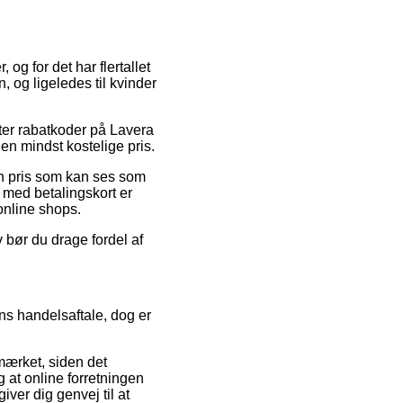
 og for det har flertallet
, og ligeledes til kvinder
fter rabatkoder på Lavera
en mindst kostelige pris.
 en pris som kan ses som
 med betalingskort er
online shops.
 bør du drage fordel af
ens handelsaftale, dog er
mærket, siden det
g at online forretningen
er dig genvej til at