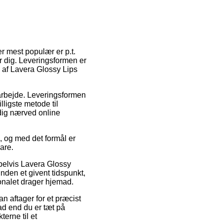
er mest populær er p.t.
er dig. Leveringsformen er
b af Lavera Glossy Lips
t arbejde. Leveringsformen
ligste metode til
 dig nærved online
, og med det formål er
are.
mpelvis Lavera Glossy
nden et givent tidspunkt,
sonalet drager hjemad.
an aftager for et præcist
ad end du er tæt på
erne til et