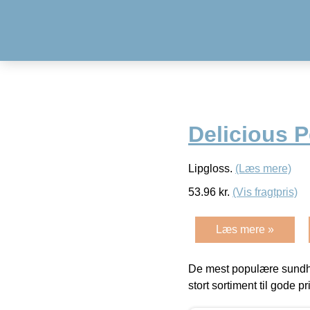
Delicious P
Lipgloss.
(Læs mere)
53.96
kr.
(Vis fragtpris)
Læs mere »
De mest populære sundh
stort sortiment til gode pr