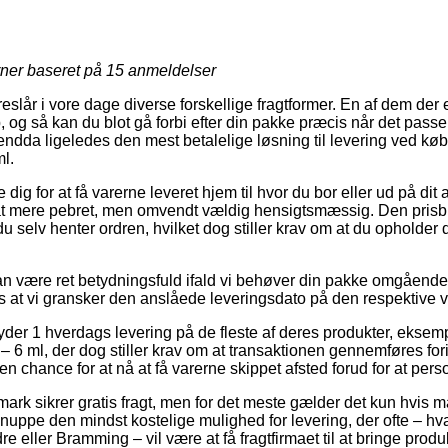
rner baseret på
15
anmeldelser
reslår i vore dage diverse forskellige fragtformer. En af dem der 
, og så kan du blot gå forbi efter din pakke præcis når det pass
endda ligeledes den mest betalelige løsning til levering ved kø
l.
e dig for at få varerne leveret hjem til hvor du bor eller ud på di
at mere pebret, men omvendt vældig hensigtsmæssig. Den prisbil
du selv henter ordren, hvilket dog stiller krav om at du opholder
an være ret betydningsfuld ifald vi behøver din pakke omgående
s at vi gransker den anslåede leveringsdato på den respektive v
yder 1 hverdags levering på de fleste af deres produkter, ekse
 6 ml, der dog stiller krav om at transaktionen gennemføres fori
en chance for at nå at få varerne skippet afsted forud for at per
nmark sikrer gratis fragt, men for det meste gælder det kun hvis m
snuppe den mindst kostelige mulighed for levering, der ofte – hv
ler Bramming – vil være at få fragtfirmaet til at bringe produkt