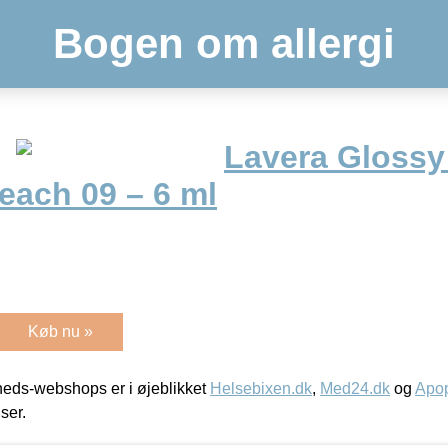
Bogen om allergi
Lavera Glossy
each 09 – 6 ml
Køb nu »
eds-webshops er i øjeblikket
Helsebixen.dk
,
Med24.dk
og
Apop
iser.