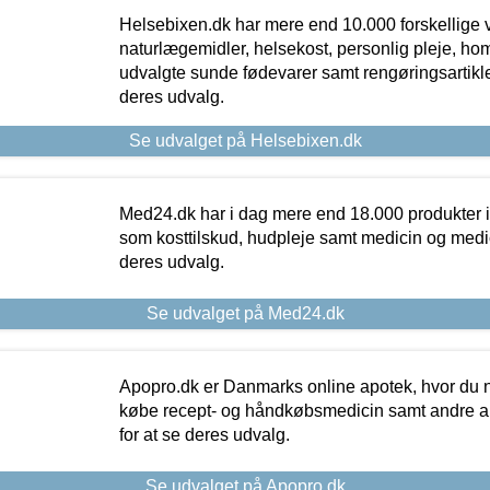
Helsebixen.dk har mere end 10.000 forskellige v
naturlægemidler, helsekost, personlig pleje, ho
udvalgte sunde fødevarer samt rengøringsartikler.
deres udvalg.
Se udvalget på Helsebixen.dk
Med24.dk har i dag mere end 18.000 produkter i
som kosttilskud, hudpleje samt medicin og medica
deres udvalg.
Se udvalget på Med24.dk
Apopro.dk er Danmarks online apotek, hvor du n
købe recept- og håndkøbsmedicin samt andre ap
for at se deres udvalg.
Se udvalget på Apopro.dk