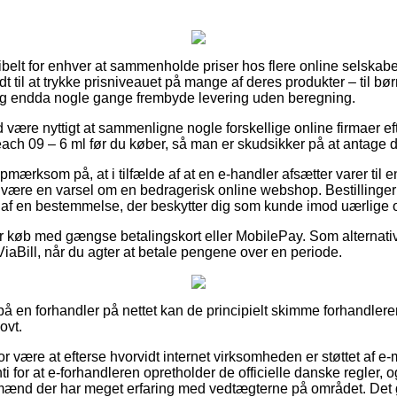
sibelt for enhver at sammenholde priser hos flere online selskaber,
 til at trykke prisniveauet på mange af deres produkter – til børn
og endda nogle gange frembyde levering uden beregning.
id være nyttigt at sammenligne nogle forskellige online firmaer e
ach 09 – 6 ml før du køber, så man er skudsikker på at antage d
pmærksom på, at i tilfælde af at en e-handler afsætter varer til
te være en varsel om en bedragerisk online webshop. Bestillinger
 af en bestemmelse, der beskytter dig som kunde imod uærlige 
for køb med gængse betalingskort eller MobilePay. Som alternativ
ViaBill, når du agter at betale pengene over en periode.
 på en forhandler på nettet kan de principielt skimme forhandler
ovt.
 være at efterse hvorvidt internet virksomheden er støttet af e-
i for at e-forhandleren opretholder de officielle danske regler, o
nd der har meget erfaring med vedtægterne på området. Det giv