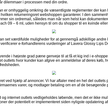
 får dilemmaer i processen med din ordre.
t man er omhyggelig omkring de væsentligste reglementer der kan
el hvilken returneringsret webshoppen garanterer. I den sammen
emmer sin ordremail, således man når som helst kan dokumentere 
ach 09 – 6 ml, uden hensyn til om du shopper til en kvinde elle
ådan set værdifulde muligheder for at gennemgå adskillige andre
du verificerer e-forhandlerens vurderinger af Lavera Glossy Lips 
rende i højeste grad pæne genveje til at få et kig ind i e-shopp
t outlets hvor kunder kan afgive en anmeldelse af deres køb, hvil
ilfredsheden.
et ved hjælp af annoncer. Vi har aftaler med en hel del outlets 
firmaernes varer, og modtager betaling om en af de besøgende p
 og internet outlets vedligeholdes løbende, men det er ikke mulig
oner der potentielt er implementeret siden nyligste opdatering af