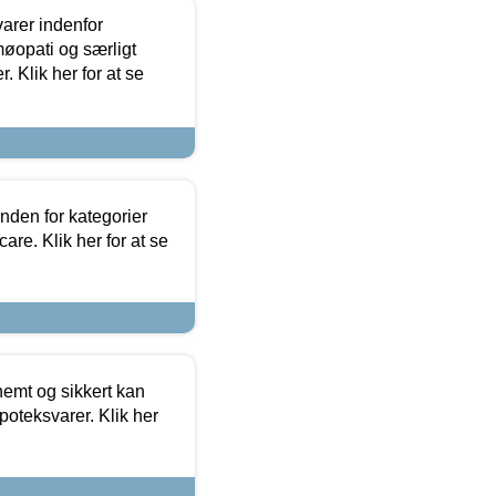
arer indenfor
møopati og særligt
 Klik her for at se
nden for kategorier
re. Klik her for at se
emt og sikkert kan
oteksvarer. Klik her