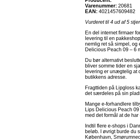
Producent:
Varenummer:
20681
EAN:
4021457609482
Vurderet til
4
ud af 5 stje
En del internet firmaer fo
levering til en pakkeshop
nemlig ret så simpel, og 
Delicious Peach 09 – 6 m
Du bør alternativt beslutt
bliver somme tider en sj
levering er unægtelig at 
butikkens adresse.
Fragttiden på Lipgloss k
det særdeles på sin plad
Mange e-forhandlere tilb
Lips Delicious Peach 09 –
med det formål at de har 
Indtil flere e-shops i Da
beløb. I øvrigt burde du 
København, Smørumnedre el