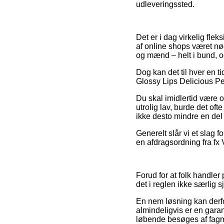
udleveringssted.
Det er i dag virkelig flek
af online shops været nødt
og mænd – helt i bund, 
Dog kan det til hver en t
Glossy Lips Delicious Pe
Du skal imidlertid være o
utrolig lav, burde det of
ikke desto mindre en del
Generelt slår vi et slag 
en afdragsordning fra fx 
Forud for at folk handler
det i reglen ikke særlig sj
En nem løsning kan derfor
almindeligvis er en garant
løbende besøges af fagmæ