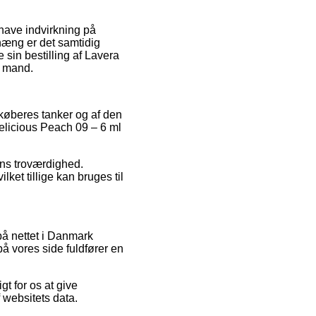
 have indvirkning på
hæng er det samtidig
sin bestilling af Lavera
r mand.
 køberes tanker og af den
Delicious Peach 09 – 6 ml
ens troværdighed.
ket tillige kan bruges til
på nettet i Danmark
å vores side fuldfører en
t for os at give
 websitets data.