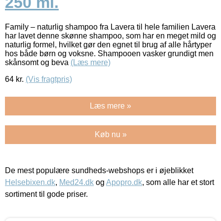
250 ml.
Family – naturlig shampoo fra Lavera til hele familien Lavera
har lavet denne skønne shampoo, som har en meget mild og
naturlig formel, hvilket gør den egnet til brug af alle hårtyper
hos både børn og voksne. Shampooen vasker grundigt men
skånsomt og beva
(Læs mere)
64
kr.
(Vis fragtpris)
Læs mere »
Køb nu »
De mest populære sundheds-webshops er i øjeblikket
Helsebixen.dk
,
Med24.dk
og
Apopro.dk
, som alle har et stort
sortiment til gode priser.