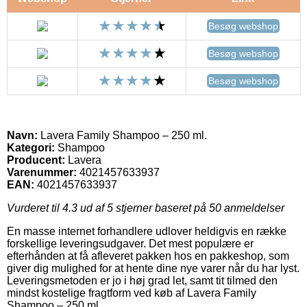
Besøg webshop
Besøg webshop
Besøg webshop
Navn:
Lavera Family Shampoo – 250 ml.
Kategori:
Shampoo
Producent:
Lavera
Varenummer:
4021457633937
EAN:
4021457633937
Vurderet til
4.3
ud af 5 stjerner baseret på
50
anmeldelser
En masse internet forhandlere udlover heldigvis en række
forskellige leveringsudgaver. Det mest populære er
efterhånden at få afleveret pakken hos en pakkeshop, som
giver dig mulighed for at hente dine nye varer når du har lyst.
Leveringsmetoden er jo i høj grad let, samt tit tilmed den
mindst kostelige fragtform ved køb af Lavera Family
Shampoo – 250 ml..