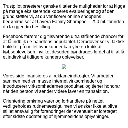
Trustpilot præsterer ganske tiltalende muligheder for at kigge
på mange eksisterende køberes evalueringer og af den
grund støtter vi, at du verificerer online shoppens
bedømmelser af Lavera Family Shampoo – 250 ml. forinden
du lægger din bestilling.
Facebook forærer dig tilsvarende ultra strålende chancer for
at få indblik i e-handlens popularitet. Derudover ser vi faktisk
butikker på nettet hvor kunder kan ytre en kritik af
købsoplevelsen, hvilket desuden bør drages fordel af til at få
et indtryk af tidligere kunders oplevelser.
Vores side finansieres af reklameindtægter. Vi arbejder
sammen med en masse internet virksomheder og
introducerer virksomhedernes produkter, og tjener honorar
når den person vi sender videre laver en transaktion.
Orientering omkring varer og forhandlere på nettet
vedligeholdes rutinemæssigt, men vi ønsker ikke at blive
stillet ansvarlig for forandringer der eventuelt er foretaget
efter sidste opdatering af hjemmesidens oplysninger.