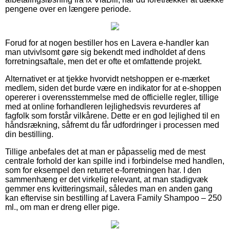
pengene over en længere periode.
Forud for at nogen bestiller hos en Lavera e-handler kan
man utvivlsomt gøre sig bekendt med indholdet af dens
forretningsaftale, men det er ofte et omfattende projekt.
Alternativet er at tjekke hvorvidt netshoppen er e-mærket
medlem, siden det burde være en indikator for at e-shoppen
opererer i overensstemmelse med de officielle regler, tillige
med at online forhandleren lejlighedsvis revurderes af
fagfolk som forstår vilkårene. Dette er en god lejlighed til en
håndsrækning, såfremt du får udfordringer i processen med
din bestilling.
Tillige anbefales det at man er påpasselig med de mest
centrale forhold der kan spille ind i forbindelse med handlen,
som for eksempel den returret e-forretningen har. I den
sammenhæng er det virkelig relevant, at man stadigvæk
gemmer ens kvitteringsmail, således man en anden gang
kan eftervise sin bestilling af Lavera Family Shampoo – 250
ml., om man er dreng eller pige.