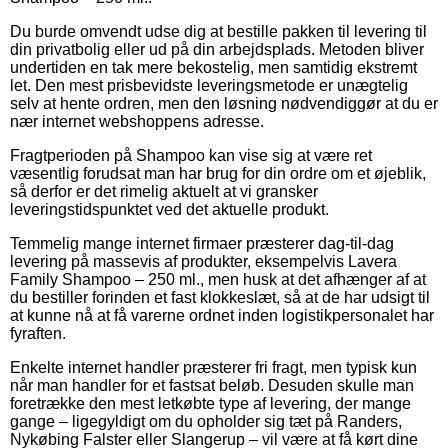
Du burde omvendt udse dig at bestille pakken til levering til
din privatbolig eller ud på din arbejdsplads. Metoden bliver
undertiden en tak mere bekostelig, men samtidig ekstremt
let. Den mest prisbevidste leveringsmetode er unægtelig
selv at hente ordren, men den løsning nødvendiggør at du er
nær internet webshoppens adresse.
Fragtperioden på Shampoo kan vise sig at være ret
væsentlig forudsat man har brug for din ordre om et øjeblik,
så derfor er det rimelig aktuelt at vi gransker
leveringstidspunktet ved det aktuelle produkt.
Temmelig mange internet firmaer præsterer dag-til-dag
levering på massevis af produkter, eksempelvis Lavera
Family Shampoo – 250 ml., men husk at det afhænger af at
du bestiller forinden et fast klokkeslæt, så at de har udsigt til
at kunne nå at få varerne ordnet inden logistikpersonalet har
fyraften.
Enkelte internet handler præsterer fri fragt, men typisk kun
når man handler for et fastsat beløb. Desuden skulle man
foretrække den mest letkøbte type af levering, der mange
gange – ligegyldigt om du opholder sig tæt på Randers,
Nykøbing Falster eller Slangerup – vil være at få kørt dine