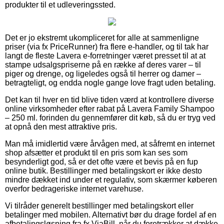
produkter til et udleveringssted.
Det er jo ekstremt ukompliceret for alle at sammenligne
priser (via fx PriceRunner) fra flere e-handler, og til tak har
langt de fleste Lavera e-forretninger været presset til at at
stampe udsalgspriserne på en række af deres varer – til
piger og drenge, og ligeledes også til herrer og damer –
betragteligt, og endda nogle gange love fragt uden betaling.
Det kan til hver en tid blive tiden værd at kontrollere diverse
online virksomheder efter rabat på Lavera Family Shampoo
– 250 ml. forinden du gennemfører dit køb, så du er tryg ved
at opnå den mest attraktive pris.
Man må imidlertid være årvågen med, at såfremt en internet
shop afsætter et produkt til en pris som kan ses som
besynderligt god, så er det ofte være et bevis på en fup
online butik. Bestillinger med betalingskort er ikke desto
mindre dækket ind under et regulativ, som skærmer køberen
overfor bedrageriske internet varehuse.
Vi tilråder generelt bestillinger med betalingskort eller
betalinger med mobilen. Alternativt bør du drage fordel af en
afbetalingsløsning fra fx ViaBill, når du foretrækker at dække