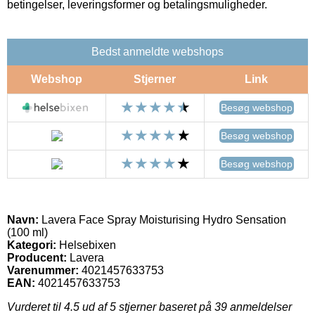
betingelser, leveringsformer og betalingsmuligheder.
Bedst anmeldte webshops
Webshop
Stjerner
Link
Besøg webshop
Besøg webshop
Besøg webshop
Navn:
Lavera Face Spray Moisturising Hydro Sensation
(100 ml)
Kategori:
Helsebixen
Producent:
Lavera
Varenummer:
4021457633753
EAN:
4021457633753
Vurderet til
4.5
ud af 5 stjerner baseret på
39
anmeldelser