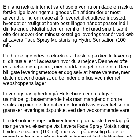
En lang række internet varehuse giver nu om dage en række
forskellige leveringsmuligheder. En af dem der er mest
anvendt er nu om dage at få leveret til et udleveringssted,
hvor det er muligt at hente bestillingen når det passer ind i
din kalender. Muligheden er nemlig i høj grad smart, samt
ofte derudover den mindst kostelige leveringsmanér ved køb
af Lavera Face Spray Moisturising Hydro Sensation (100
ml).
Du burde ligeledes foretrække at bestille pakken til levering
til dit hus eller til adressen hvor du arbejder. Denne er ofte
en anelse mere pebret, men endda meget problemfri. Den
billigste leveringsmetode er dog selv at hente varerne, men
dette nødvendiggør at du befinder dig lige ved internet
webshoppens lager.
Leveringshastigheden på Helsebixen er naturligvis
ualmindeligt bestemmende hvis man mangler din ordre
straks, og med det formål er det forholdsvis essentielt at du
gransker leveringstidspunktet ved den vedkommende vare.
En del online shops udlover levering på næste hverdag på
mange varer, eksempelvis Lavera Face Spray Moisturising
Hydro Sensation (100 ml), men vær påpasselig da det er