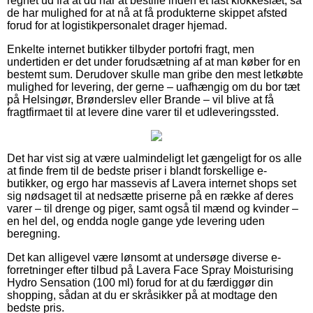
regnet ud fra at du når at bestille inden et fast klokkeslæt, så
de har mulighed for at nå at få produkterne skippet afsted
forud for at logistikpersonalet drager hjemad.
Enkelte internet butikker tilbyder portofri fragt, men
undertiden er det under forudsætning af at man køber for en
bestemt sum. Derudover skulle man gribe den mest letkøbte
mulighed for levering, der gerne – uafhængig om du bor tæt
på Helsingør, Brønderslev eller Brande – vil blive at få
fragtfirmaet til at levere dine varer til et udleveringssted.
Det har vist sig at være ualmindeligt let gængeligt for os alle
at finde frem til de bedste priser i blandt forskellige e-
butikker, og ergo har massevis af Lavera internet shops set
sig nødsaget til at nedsætte priserne på en række af deres
varer – til drenge og piger, samt også til mænd og kvinder –
en hel del, og endda nogle gange yde levering uden
beregning.
Det kan alligevel være lønsomt at undersøge diverse e-
forretninger efter tilbud på Lavera Face Spray Moisturising
Hydro Sensation (100 ml) forud for at du færdiggør din
shopping, sådan at du er skråsikker på at modtage den
bedste pris.