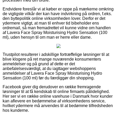
processen med din ordre.
Endvidere foreslår vi at køber er oppe på mærkerne omkring
de vigtigste vilkår der kan have indvirkning på ordren, f.eks.
den byttepolitik online virksomheden lover. Derfor er det
ydermere vigtigt, at man til enhver tid bibeholder ens
ordremail, så man fremadrettet vil kunne vidne om handlen
af Lavera Face Spray Moisturising Hydro Sensation (100
ml), uden hensyn til om man er herre eller dame.
Trustpilot resulterer i adskillige fortræffelige løsninger til at
blive klogere på ret mange nuværende konsumenters
anmeldelser og på grund af dette er det
anbefalelsesværdigt, at du iagttager webshoppens
anmeldelser af Lavera Face Spray Moisturising Hydro
Sensation (100 ml) før du færdiggør din shopping.
Facebook giver dig derudover en række fremragende
løsninger til at få kendskab til online firmaets pålidelighed.
Her ser vi en række online varehuse i Danmark hvor kunder
kan aflevere en bedømmelse af virksomhedens service,
hvilket ydermere må anvendes til at bedømme tilfredsheden
hos kunderne.