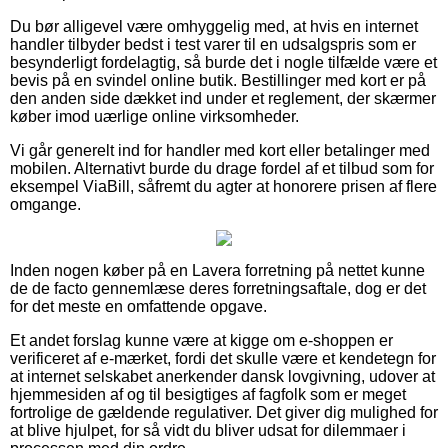
Du bør alligevel være omhyggelig med, at hvis en internet
handler tilbyder bedst i test varer til en udsalgspris som er
besynderligt fordelagtig, så burde det i nogle tilfælde være et
bevis på en svindel online butik. Bestillinger med kort er på
den anden side dækket ind under et reglement, der skærmer
køber imod uærlige online virksomheder.
Vi går generelt ind for handler med kort eller betalinger med
mobilen. Alternativt burde du drage fordel af et tilbud som for
eksempel ViaBill, såfremt du agter at honorere prisen af flere
omgange.
Inden nogen køber på en Lavera forretning på nettet kunne
de de facto gennemlæse deres forretningsaftale, dog er det
for det meste en omfattende opgave.
Et andet forslag kunne være at kigge om e-shoppen er
verificeret af e-mærket, fordi det skulle være et kendetegn for
at internet selskabet anerkender dansk lovgivning, udover at
hjemmesiden af og til besigtiges af fagfolk som er meget
fortrolige de gældende regulativer. Det giver dig mulighed for
at blive hjulpet, for så vidt du bliver udsat for dilemmaer i