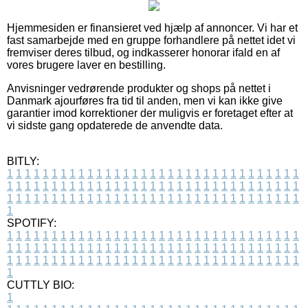
Hjemmesiden er finansieret ved hjælp af annoncer. Vi har et
fast samarbejde med en gruppe forhandlere på nettet idet vi
fremviser deres tilbud, og indkasserer honorar ifald en af
vores brugere laver en bestilling.
Anvisninger vedrørende produkter og shops på nettet i
Danmark ajourføres fra tid til anden, men vi kan ikke give
garantier imod korrektioner der muligvis er foretaget efter at
vi sidste gang opdaterede de anvendte data.
BITLY:
1
1
1
1
1
1
1
1
1
1
1
1
1
1
1
1
1
1
1
1
1
1
1
1
1
1
1
1
1
1
1
1
1
1
1
1
1
1
1
1
1
1
1
1
1
1
1
1
1
1
1
1
1
1
1
1
1
1
1
1
1
1
1
1
1
1
1
1
1
1
1
1
1
1
1
1
1
1
1
1
1
1
1
1
1
1
1
1
1
1
1
1
1
1
1
1
1
1
1
1
SPOTIFY:
1
1
1
1
1
1
1
1
1
1
1
1
1
1
1
1
1
1
1
1
1
1
1
1
1
1
1
1
1
1
1
1
1
1
1
1
1
1
1
1
1
1
1
1
1
1
1
1
1
1
1
1
1
1
1
1
1
1
1
1
1
1
1
1
1
1
1
1
1
1
1
1
1
1
1
1
1
1
1
1
1
1
1
1
1
1
1
1
1
1
1
1
1
1
1
1
1
1
1
1
CUTTLY BIO:
1