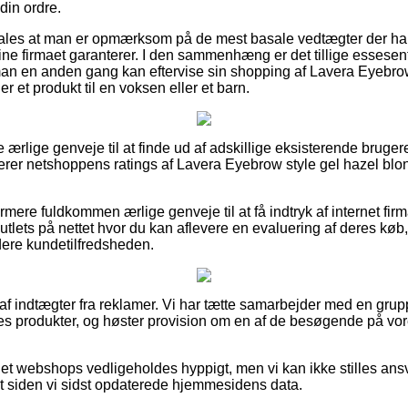
din ordre.
ales at man er opmærksom på de mest basale vedtægter der har 
nline firmaet garanterer. I den sammenhæng er det tillige essesen
an en anden gang kan eftervise sin shopping af Lavera Eyebrow
r et produkt til en voksen eller et barn.
e ærlige genveje til at finde ud af adskillige eksisterende bruge
derer netshoppens ratings af Lavera Eyebrow style gel hazel blon
ere fuldkommen ærlige genveje til at få indtryk af internet firm
lets på nettet hvor du kan aflevere en evaluering af deres køb,
rdere kundetilfredsheden.
 af indtægter fra reklamer. Vi har tætte samarbejder med en gru
es produkter, og høster provision om en af de besøgende på vor
et webshops vedligeholdes hyppigt, men vi kan ikke stilles ansva
ret siden vi sidst opdaterede hjemmesidens data.