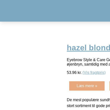
hazel blond
Eyebrow Style & Care Gel
øjenbryn, samtidig med a
53.96
kr.
(Vis fragtpris)
Læs mere »
De mest populære sundh
stort sortiment til gode pr