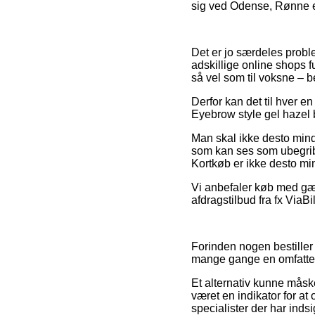
sig ved Odense, Rønne ell
Det er jo særdeles proble
adskillige online shops f
så vel som til voksne – 
Derfor kan det til hver e
Eyebrow style gel hazel b
Man skal ikke desto mindr
som kan ses som ubegribel
Kortkøb er ikke desto min
Vi anbefaler køb med gæn
afdragstilbud fra fx ViaB
Forinden nogen bestiller
mange gange en omfatte
Et alternativ kunne måsk
været en indikator for at
specialister der har inds