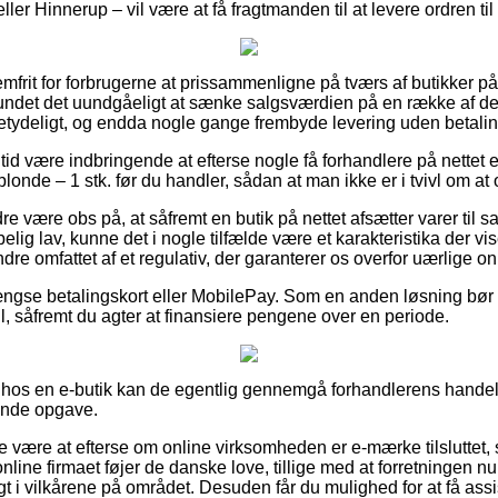
er Hinnerup – vil være at få fragtmanden til at levere ordren til
mfrit for forbrugerne at prissammenligne på tværs af butikker på
undet det uundgåeligt at sænke salgsværdien på en række af dere
betydeligt, og endda nogle gange frembyde levering uden betalin
n tid være indbringende at efterse nogle få forhandlere på nettet 
londe – 1 stk. før du handler, sådan at man ikke er i tvivl om at
e være obs på, at såfremt en butik på nettet afsætter varer til sa
ig lav, kunne det i nogle tilfælde være et karakteristika der vi
dre omfattet af et regulativ, der garanterer os overfor uærlige 
gse betalingskort eller MobilePay. Som en anden løsning bør d
ill, såfremt du agter at finansiere pengene over en periode.
 hos en e-butik kan de egentlig gennemgå forhandlerens handels
nde opgave.
e være at efterse om online virksomheden er e-mærke tilsluttet,
 online firmaet føjer de danske love, tillige med at forretningen
igt i vilkårene på området. Desuden får du mulighed for at få assi