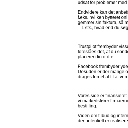
udsat for problemer med 
Endvidere kan det anbef
f.eks. hvilken bytteret o
gemmer sin faktura, så m
– 1 stk., hvad end du søge
Trustpilot frembyder viss
foreslåes det, at du son
placerer din ordre.
Facebook frembyder yderm
Desuden er der mange out
drages fordel af til at vu
Vores side er finansieret
vi markedsfører firmaern
bestilling.
Viden om tilbud og intern
der potentielt er realise