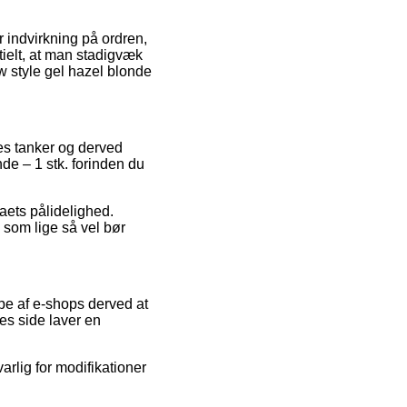
indvirkning på ordren,
tielt, at man stadigvæk
 style gel hazel blonde
res tanker og derved
de – 1 stk. forinden du
aets pålidelighed.
 som lige så vel bør
ppe af e-shops derved at
es side laver en
rlig for modifikationer