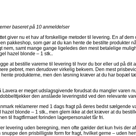
jerner baseret på
10
anmeldelser
tet giver nu et hav af forskellige metoder til levering. En af dem
il en pakkeshop, som gør at du kan hente de bestilte produkter nå
igt nem, samt mange gange ligeledes den mest betalelige muligh
el hazel blonde – 1 stk..
e at bestille varerne til levering til hvor du bor eller ud på dit
 mere pebret, men derudover virkelig bekvem. Den mest prisbevid
at hente produkterne, men den løsning kræver at du har bopæl tæ
 Lavera er meget udslagsgivende forudsat du mangler varen nu 
 dobbelttjekker den anslåede leveringstid ved den relevante var
 Danmark reklamerer med 1 dags fragt på deres bedst sælgende 
azel blonde – 1 stk., men glem ikke at det kræver at du bestiller 
en til fragtfirmaet forinden lagerpersonalet får fri.
krer levering uden beregning, men ofte gælder det kun hvis der af
n snuppe den prisbilligste form for fragt, hvilket gerne – uden h