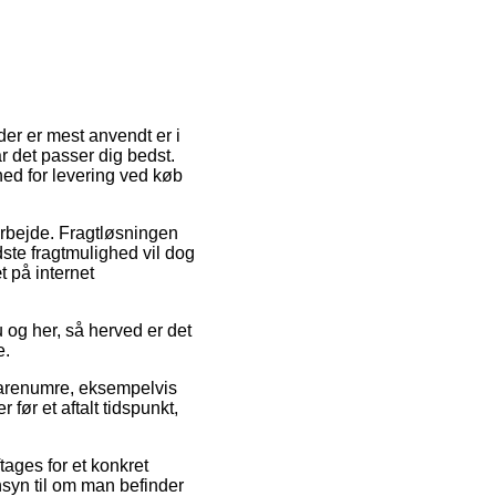
 der er mest anvendt er i
r det passer dig bedst.
ed for levering ved køb
 arbejde. Fragtløsningen
ste fragtmulighed vil dog
t på internet
og her, så herved er det
e.
varenumre, eksempelvis
før et aftalt tidspunkt,
tages for et konkret
ensyn til om man befinder