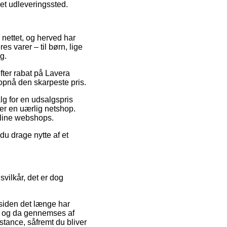
 et udleveringssted.
 nettet, og herved har
s varer – til børn, lige
g.
efter rabat på Lavera
 opnå den skarpeste pris.
lg for en udsalgspris
ser en uærlig netshop.
online webshops.
u drage nytte af et
vilkår, det er dog
 siden det længe har
 nu og da gennemses af
stance, såfremt du bliver