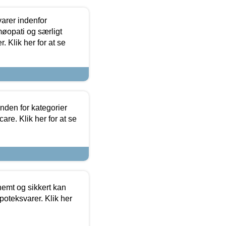
arer indenfor
møopati og særligt
 Klik her for at se
nden for kategorier
re. Klik her for at se
emt og sikkert kan
oteksvarer. Klik her