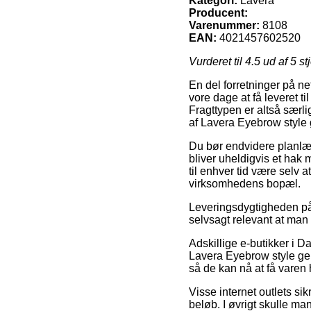
Kategori:
Lavera
Producent:
Varenummer:
8108
EAN:
4021457602520
Vurderet til
4.5
ud af 5 st
En del forretninger på net
vore dage at få leveret t
Fragttypen er altså særl
af Lavera Eyebrow style g
Du bør endvidere planlægg
bliver uheldigvis et hak
til enhver tid være selv 
virksomhedens bopæl.
Leveringsdygtigheden på
selvsagt relevant at man
Adskillige e-butikker i
Lavera Eyebrow style gel h
så de kan nå at få varen h
Visse internet outlets si
beløb. I øvrigt skulle ma