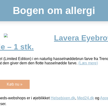
Bogen om allergi
Lavera Eyebro
e – 1 stk.
 (Limited Edition) i en naturlig hasselnøddebrun farve fra Trend
t den giver dem den flotte hasselnødde farve.
(Læs mere)
Køb nu »
eds-webshops er i øjeblikket
Helsebixen.dk
,
Med24.dk
og
Apop
iser.