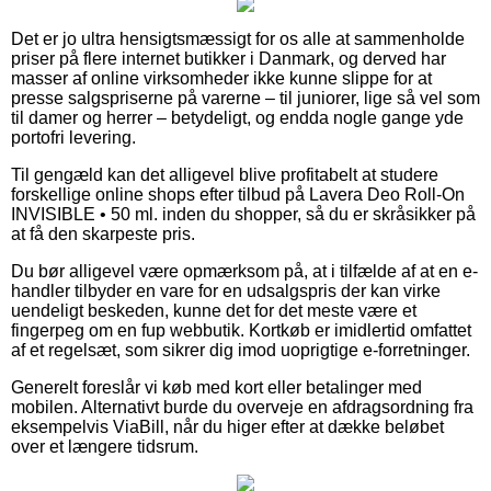
Det er jo ultra hensigtsmæssigt for os alle at sammenholde
priser på flere internet butikker i Danmark, og derved har
masser af online virksomheder ikke kunne slippe for at
presse salgspriserne på varerne – til juniorer, lige så vel som
til damer og herrer – betydeligt, og endda nogle gange yde
portofri levering.
Til gengæld kan det alligevel blive profitabelt at studere
forskellige online shops efter tilbud på Lavera Deo Roll-On
INVISIBLE • 50 ml. inden du shopper, så du er skråsikker på
at få den skarpeste pris.
Du bør alligevel være opmærksom på, at i tilfælde af at en e-
handler tilbyder en vare for en udsalgspris der kan virke
uendeligt beskeden, kunne det for det meste være et
fingerpeg om en fup webbutik. Kortkøb er imidlertid omfattet
af et regelsæt, som sikrer dig imod uoprigtige e-forretninger.
Generelt foreslår vi køb med kort eller betalinger med
mobilen. Alternativt burde du overveje en afdragsordning fra
eksempelvis ViaBill, når du higer efter at dække beløbet
over et længere tidsrum.