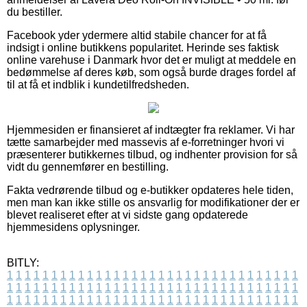
du bestiller.
Facebook yder ydermere altid stabile chancer for at få
indsigt i online butikkens popularitet. Herinde ses faktisk
online varehuse i Danmark hvor det er muligt at meddele en
bedømmelse af deres køb, som også burde drages fordel af
til at få et indblik i kundetilfredsheden.
Hjemmesiden er finansieret af indtægter fra reklamer. Vi har
tætte samarbejder med massevis af e-forretninger hvori vi
præsenterer butikkernes tilbud, og indhenter provision for så
vidt du gennemfører en bestilling.
Fakta vedrørende tilbud og e-butikker opdateres hele tiden,
men man kan ikke stille os ansvarlig for modifikationer der er
blevet realiseret efter at vi sidste gang opdaterede
hjemmesidens oplysninger.
BITLY:
1
1
1
1
1
1
1
1
1
1
1
1
1
1
1
1
1
1
1
1
1
1
1
1
1
1
1
1
1
1
1
1
1
1
1
1
1
1
1
1
1
1
1
1
1
1
1
1
1
1
1
1
1
1
1
1
1
1
1
1
1
1
1
1
1
1
1
1
1
1
1
1
1
1
1
1
1
1
1
1
1
1
1
1
1
1
1
1
1
1
1
1
1
1
1
1
1
1
1