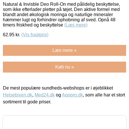
Natural & Invisble Deo Roll-On med pålidelig beskyttelse,
som ikke efterlader pletter på tøjet. Den aktive formel med
blandt andet økologisk moringa og naturlige mineraler
hæmmer lugt og forhindrer ophobning af sved. Opnå 48
timers friskhed og beskyttelse
(Læs mere)
62.95
kr.
(Vis fragtpris)
Læs mere »
Køb nu »
De mest populære sundheds-webshops er i øjeblikket
Helsebixen.dk
,
Med24.dk
og
Apopro.dk
, som alle har et stort
sortiment til gode priser.