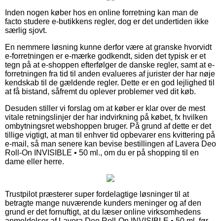
Inden nogen køber hos en online forretning kan man de
facto studere e-butikkens regler, dog er det undertiden ikke
særlig sjovt.
En nemmere løsning kunne derfor være at granske hvorvidt
e-forretningen er e-mærke godkendt, siden det typisk er et
tegn på at e-shoppen efterfølger de danske regler, samt at e-
forretningen fra tid til anden evalueres af jurister der har nøje
kendskab til de gældende regler. Dette er en god lejlighed til
at få bistand, såfremt du oplever problemer ved dit køb.
Desuden stiller vi forslag om at køber er klar over de mest
vitale retningslinjer der har indvirkning på købet, fx hvilken
ombytningsret webshoppen bruger. På grund af dette er det
tillige vigtigt, at man til enhver tid opbevarer ens kvittering på
e-mail, så man senere kan bevise bestillingen af Lavera Deo
Roll-On INVISIBLE • 50 ml., om du er på shopping til en
dame eller herre.
Trustpilot præsterer super fordelagtige løsninger til at
betragte mange nuværende kunders meninger og af den
grund er det fornuftigt, at du læser online virksomhedens
anmeldelser af Lavera Deo Roll-On INVISIBLE • 50 ml. før