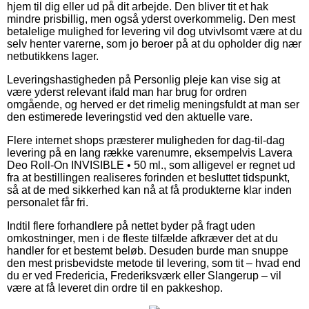
hjem til dig eller ud på dit arbejde. Den bliver tit et hak
mindre prisbillig, men også yderst overkommelig. Den mest
betalelige mulighed for levering vil dog utvivlsomt være at du
selv henter varerne, som jo beroer på at du opholder dig nær
netbutikkens lager.
Leveringshastigheden på Personlig pleje kan vise sig at
være yderst relevant ifald man har brug for ordren
omgående, og herved er det rimelig meningsfuldt at man ser
den estimerede leveringstid ved den aktuelle vare.
Flere internet shops præsterer muligheden for dag-til-dag
levering på en lang række varenumre, eksempelvis Lavera
Deo Roll-On INVISIBLE • 50 ml., som alligevel er regnet ud
fra at bestillingen realiseres forinden et besluttet tidspunkt,
så at de med sikkerhed kan nå at få produkterne klar inden
personalet får fri.
Indtil flere forhandlere på nettet byder på fragt uden
omkostninger, men i de fleste tilfælde afkræver det at du
handler for et bestemt beløb. Desuden burde man snuppe
den mest prisbevidste metode til levering, som tit – hvad end
du er ved Fredericia, Frederiksværk eller Slangerup – vil
være at få leveret din ordre til en pakkeshop.