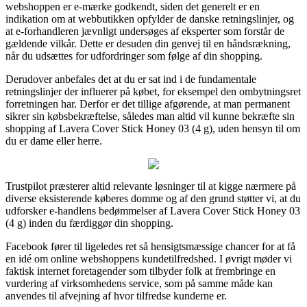
webshoppen er e-mærke godkendt, siden det generelt er en
indikation om at webbutikken opfylder de danske retningslinjer, og
at e-forhandleren jævnligt undersøges af eksperter som forstår de
gældende vilkår. Dette er desuden din genvej til en håndsrækning,
når du udsættes for udfordringer som følge af din shopping.
Derudover anbefales det at du er sat ind i de fundamentale
retningslinjer der influerer på købet, for eksempel den ombytningsret
forretningen har. Derfor er det tillige afgørende, at man permanent
sikrer sin købsbekræftelse, således man altid vil kunne bekræfte sin
shopping af Lavera Cover Stick Honey 03 (4 g), uden hensyn til om
du er dame eller herre.
Trustpilot præsterer altid relevante løsninger til at kigge nærmere på
diverse eksisterende køberes domme og af den grund støtter vi, at du
udforsker e-handlens bedømmelser af Lavera Cover Stick Honey 03
(4 g) inden du færdiggør din shopping.
Facebook fører til ligeledes ret så hensigtsmæssige chancer for at få
en idé om online webshoppens kundetilfredshed. I øvrigt møder vi
faktisk internet foretagender som tilbyder folk at frembringe en
vurdering af virksomhedens service, som på samme måde kan
anvendes til afvejning af hvor tilfredse kunderne er.