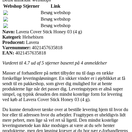
Webshop
Stjerner
Link
Besøg webshop
Besøg webshop
Besøg webshop
Navn:
Lavera Cover Stick Honey 03 (4 g)
Kategori:
Helsebixen
Producent:
Lavera
Varenummer:
4021457635818
EAN:
4021457635818
Vurderet til
4.7
ud af 5 stjerner baseret på
4
anmeldelser
Masser af forhandlere på nettet tilbyder nu til dags en række
forskellige leveringsløsninger. En sikker vinder er i øjeblikket at få
sendt til en pakkeshop, som giver dig mulighed for at hente
produkterne lige når det passer dig. Leveringstypen er altså super
simpel, og typisk desuden den mindst kostelige form for levering
ved køb af Lavera Cover Stick Honey 03 (4 g).
Du kunne derudover tænke over at bestille levering hjem til hvor du
bor eller til adressen hvor du arbejder. Fragttypen er uheldigvis lidt
mere pebret, men lige så vel ret så ligetil. Den mindst kostelige
leveringsmetode kan ikke modsiges at være at du selv henter
produkterne, men den løsning kræver at du bor nær e-forhandlerens