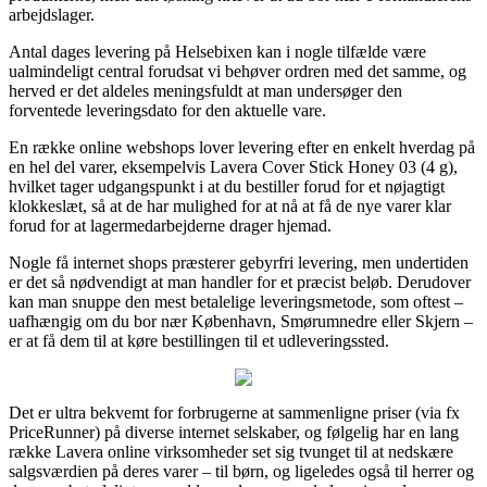
arbejdslager.
Antal dages levering på Helsebixen kan i nogle tilfælde være
ualmindeligt central forudsat vi behøver ordren med det samme, og
herved er det aldeles meningsfuldt at man undersøger den
forventede leveringsdato for den aktuelle vare.
En række online webshops lover levering efter en enkelt hverdag på
en hel del varer, eksempelvis Lavera Cover Stick Honey 03 (4 g),
hvilket tager udgangspunkt i at du bestiller forud for et nøjagtigt
klokkeslæt, så at de har mulighed for at nå at få de nye varer klar
forud for at lagermedarbejderne drager hjemad.
Nogle få internet shops præsterer gebyrfri levering, men undertiden
er det så nødvendigt at man handler for et præcist beløb. Derudover
kan man snuppe den mest betalelige leveringsmetode, som oftest –
uafhængig om du bor nær København, Smørumnedre eller Skjern –
er at få dem til at køre bestillingen til et udleveringssted.
Det er ultra bekvemt for forbrugerne at sammenligne priser (via fx
PriceRunner) på diverse internet selskaber, og følgelig har en lang
række Lavera online virksomheder set sig tvunget til at nedskære
salgsværdien på deres varer – til børn, og ligeledes også til herrer og