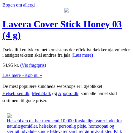
Bogen om allergi
Lavera Cover Stick Honey 03
(4 g)
Dækstift i en tyk cremet konsistens der effektivt dækker ujævnheder
i ansigtet teksten skal ændres fra jala
(Læs mere)
54.95
kr.
(Vis fragtpris)
Læs mere »
Køb nu »
De mest populære sundheds-webshops er i øjeblikket
Helsebixen.dk
,
Med24.dk
og
Apopro.dk
, som alle har et stort
sortiment til gode priser.
Helsebixen.dk har mere end 10.000 forskellige varer indenfor
naturlægemidler, helsekost, personlig pleje, homøopati og
særligt udvalgte sunde fødevarer samt rengøringsartikler. Klik