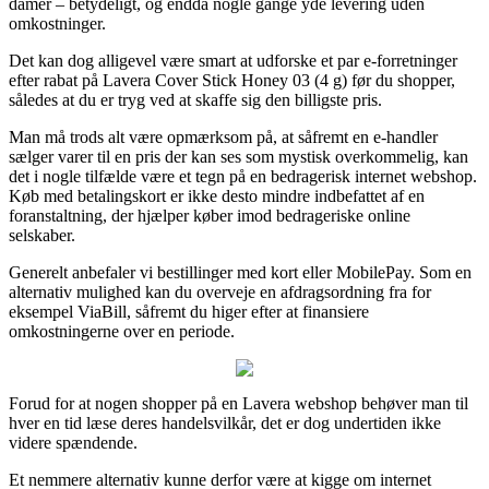
damer – betydeligt, og endda nogle gange yde levering uden
omkostninger.
Det kan dog alligevel være smart at udforske et par e-forretninger
efter rabat på Lavera Cover Stick Honey 03 (4 g) før du shopper,
således at du er tryg ved at skaffe sig den billigste pris.
Man må trods alt være opmærksom på, at såfremt en e-handler
sælger varer til en pris der kan ses som mystisk overkommelig, kan
det i nogle tilfælde være et tegn på en bedragerisk internet webshop.
Køb med betalingskort er ikke desto mindre indbefattet af en
foranstaltning, der hjælper køber imod bedrageriske online
selskaber.
Generelt anbefaler vi bestillinger med kort eller MobilePay. Som en
alternativ mulighed kan du overveje en afdragsordning fra for
eksempel ViaBill, såfremt du higer efter at finansiere
omkostningerne over en periode.
Forud for at nogen shopper på en Lavera webshop behøver man til
hver en tid læse deres handelsvilkår, det er dog undertiden ikke
videre spændende.
Et nemmere alternativ kunne derfor være at kigge om internet