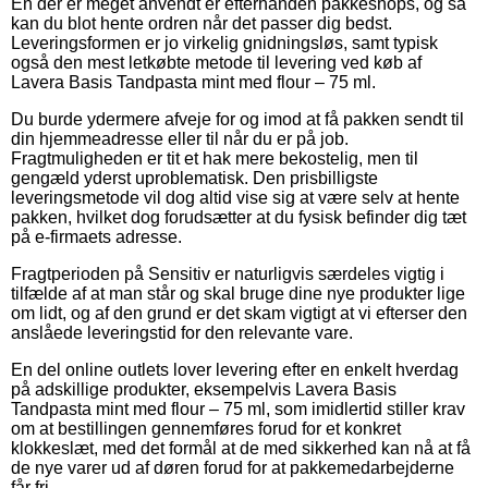
En der er meget anvendt er efterhånden pakkeshops, og så
kan du blot hente ordren når det passer dig bedst.
Leveringsformen er jo virkelig gnidningsløs, samt typisk
også den mest letkøbte metode til levering ved køb af
Lavera Basis Tandpasta mint med flour – 75 ml.
Du burde ydermere afveje for og imod at få pakken sendt til
din hjemmeadresse eller til når du er på job.
Fragtmuligheden er tit et hak mere bekostelig, men til
gengæld yderst uproblematisk. Den prisbilligste
leveringsmetode vil dog altid vise sig at være selv at hente
pakken, hvilket dog forudsætter at du fysisk befinder dig tæt
på e-firmaets adresse.
Fragtperioden på Sensitiv er naturligvis særdeles vigtig i
tilfælde af at man står og skal bruge dine nye produkter lige
om lidt, og af den grund er det skam vigtigt at vi efterser den
anslåede leveringstid for den relevante vare.
En del online outlets lover levering efter en enkelt hverdag
på adskillige produkter, eksempelvis Lavera Basis
Tandpasta mint med flour – 75 ml, som imidlertid stiller krav
om at bestillingen gennemføres forud for et konkret
klokkeslæt, med det formål at de med sikkerhed kan nå at få
de nye varer ud af døren forud for at pakkemedarbejderne
får fri.