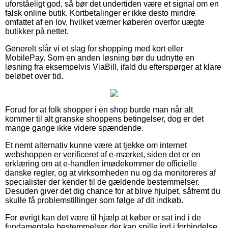
uforståeligt god, så bør det undertiden være et signal om en
falsk online butik. Kortbetalinger er ikke desto mindre
omfattet af en lov, hvilket værner køberen overfor uægte
butikker på nettet.
Generelt slår vi et slag for shopping med kort eller
MobilePay. Som en anden løsning bør du udnytte en
løsning fra eksempelvis ViaBill, ifald du efterspørger at klare
beløbet over tid.
Forud for at folk shopper i en shop burde man når alt
kommer til alt granske shoppens betingelser, dog er det
mange gange ikke videre spændende.
Et nemt alternativ kunne være at tjekke om internet
webshoppen er verificeret af e-mærket, siden det er en
erklæring om at e-handlen imødekommer de officielle
danske regler, og at virksomheden nu og da monitoreres af
specialister der kender til de gældende bestemmelser.
Desuden giver det dig chance for at blive hjulpet, såfremt du
skulle få problemstillinger som følge af dit indkøb.
For øvrigt kan det være til hjælp at køber er sat ind i de
fundamentale bestemmelser der kan spille ind i forbindelse