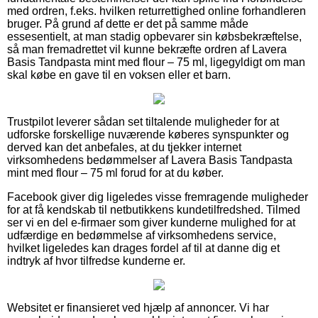
med ordren, f.eks. hvilken returrettighed online forhandleren
bruger. På grund af dette er det på samme måde
essesentielt, at man stadig opbevarer sin købsbekræftelse,
så man fremadrettet vil kunne bekræfte ordren af Lavera
Basis Tandpasta mint med flour – 75 ml, ligegyldigt om man
skal købe en gave til en voksen eller et barn.
Trustpilot leverer sådan set tiltalende muligheder for at
udforske forskellige nuværende køberes synspunkter og
derved kan det anbefales, at du tjekker internet
virksomhedens bedømmelser af Lavera Basis Tandpasta
mint med flour – 75 ml forud for at du køber.
Facebook giver dig ligeledes visse fremragende muligheder
for at få kendskab til netbutikkens kundetilfredshed. Tilmed
ser vi en del e-firmaer som giver kunderne mulighed for at
udfærdige en bedømmelse af virksomhedens service,
hvilket ligeledes kan drages fordel af til at danne dig et
indtryk af hvor tilfredse kunderne er.
Websitet er finansieret ved hjælp af annoncer. Vi har