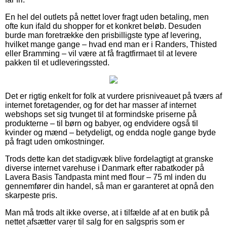
En hel del outlets på nettet lover fragt uden betaling, men
ofte kun ifald du shopper for et konkret beløb. Desuden
burde man foretrække den prisbilligste type af levering,
hvilket mange gange – hvad end man er i Randers, Thisted
eller Bramming – vil være at få fragtfirmaet til at levere
pakken til et udleveringssted.
Det er rigtig enkelt for folk at vurdere prisniveauet på tværs af
internet foretagender, og for det har masser af internet
webshops set sig tvunget til at formindske priserne på
produkterne – til børn og babyer, og endvidere også til
kvinder og mænd – betydeligt, og endda nogle gange byde
på fragt uden omkostninger.
Trods dette kan det stadigvæk blive fordelagtigt at granske
diverse internet varehuse i Danmark efter rabatkoder på
Lavera Basis Tandpasta mint med flour – 75 ml inden du
gennemfører din handel, så man er garanteret at opnå den
skarpeste pris.
Man må trods alt ikke overse, at i tilfælde af at en butik på
nettet afsætter varer til salg for en salgspris som er