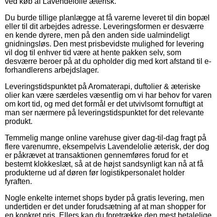
ved køb af Lavendelolie æterisk.
Du burde tillige planlægge at få varerne leveret til din bopæl
eller til dit arbejdes adresse. Leveringsformen er desværre
en kende dyrere, men på den anden side ualmindeligt
gnidningsløs. Den mest prisbevidste mulighed for levering
vil dog til enhver tid være at hente pakken selv, som
desværre beroer på at du opholder dig med kort afstand til e-
forhandlerens arbejdslager.
Leveringstidspunktet på Aromaterapi, duftolier & æteriske
olier kan være særdeles væsentlig om vi har behov for varen
om kort tid, og med det formål er det utvivlsomt fornuftigt at
man ser nærmere på leveringstidspunktet for det relevante
produkt.
Temmelig mange online varehuse giver dag-til-dag fragt på
flere varenumre, eksempelvis Lavendelolie æterisk, der dog
er påkrævet at transaktionen gennemføres forud for et
bestemt klokkeslæt, så at de højst sandsynligt kan nå at få
produkterne ud af døren før logistikpersonalet holder
fyraften.
Nogle enkelte internet shops byder på gratis levering, men
undertiden er det under forudsætning af at man shopper for
en konkret pris. Ellers kan du foretrække den mest betalelige