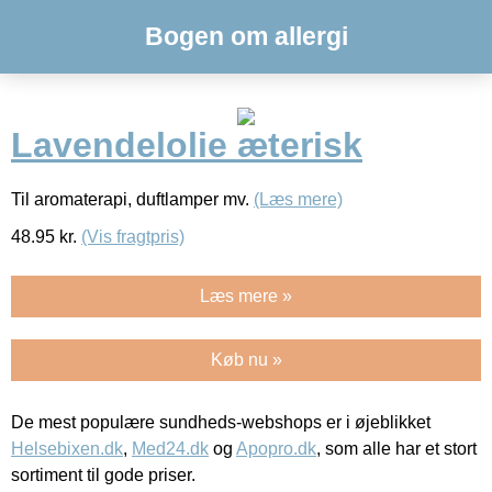
Bogen om allergi
Lavendelolie æterisk
Til aromaterapi, duftlamper mv.
(Læs mere)
48.95
kr.
(Vis fragtpris)
Læs mere »
Køb nu »
De mest populære sundheds-webshops er i øjeblikket
Helsebixen.dk
,
Med24.dk
og
Apopro.dk
, som alle har et stort
sortiment til gode priser.