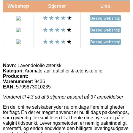
Webshop
Stjerner
Link
Besøg webshop
Besøg webshop
Besøg webshop
Navn:
Lavendelolie æterisk
Kategori:
Aromaterapi, duftolier & æteriske olier
Producent:
Varenummer:
9436
EAN:
5705873010235
Vurderet til
4.3
ud af 5 stjerner baseret på
37
anmeldelser
En del online selskaber yder nu om dage flere muligheder
for fragt. En der er meget anvendt er nu til dags pakkeshops,
som giver dig fleksibiliteten til at hente dine nye varer på et
valgfrit tidspunkt. Leveringsmetoden er nemlig ualmindeligt
smertefri, og endda endvidere den billigste leveringsudgave