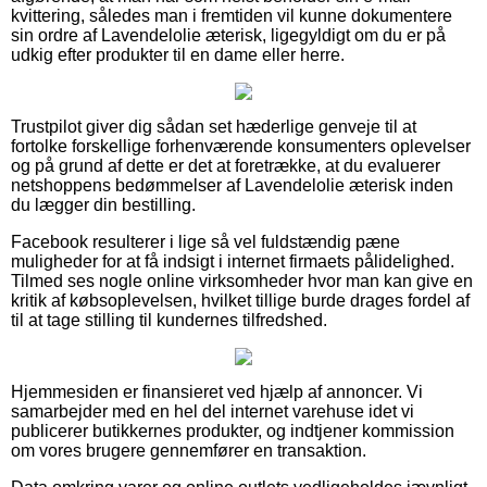
kvittering, således man i fremtiden vil kunne dokumentere
sin ordre af Lavendelolie æterisk, ligegyldigt om du er på
udkig efter produkter til en dame eller herre.
Trustpilot giver dig sådan set hæderlige genveje til at
fortolke forskellige forhenværende konsumenters oplevelser
og på grund af dette er det at foretrække, at du evaluerer
netshoppens bedømmelser af Lavendelolie æterisk inden
du lægger din bestilling.
Facebook resulterer i lige så vel fuldstændig pæne
muligheder for at få indsigt i internet firmaets pålidelighed.
Tilmed ses nogle online virksomheder hvor man kan give en
kritik af købsoplevelsen, hvilket tillige burde drages fordel af
til at tage stilling til kundernes tilfredshed.
Hjemmesiden er finansieret ved hjælp af annoncer. Vi
samarbejder med en hel del internet varehuse idet vi
publicerer butikkernes produkter, og indtjener kommission
om vores brugere gennemfører en transaktion.