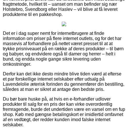
fragtmetode, hvilket tit – uanset om man befinder sig nær
Holstebro, Svendborg eller Haslev – vil blive at få leveret
produkterne til en pakkeshop.
Det er i dag super nemt for internetbrugere at finde
information om priser på flere internet outlets, og for det har
massevis af forhandlere på nettet været presset til at at
trykke prisniveauet på en række af deres produkter – til børn
og babyer, og endvidere også til damer og herrer – helt i
bund, og endda nogle gange sikre levering uden
omkostninger.
Derfor kan det ikke desto mindre blive tiden værd at efterse
et par forskellige internet selskaber efter udsalg på
Lavendelolie æterisk forinden du gennemfører din bestilling,
således at man er sikret at antage den bedste pris.
Du bør bare huske på, at hvis en e-forhandler udlover
produkter til salg for en pris der kan virke overordentlig
fremragende, burde det undertiden være en varsel om en fup
shop. Køb med gængse betalingskort er imidlertid omfavnet
af en vedtægt, der redder kunden imod falske internet
selskaber.