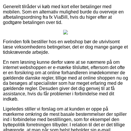
Generelt tilråder vi køb med kort eller betalinger med
mobilen. Som en alternativ mulighed burde du overveje en
afbetalingsordning fra fx ViaBill, hvis du higer efter at
godtgøre betalingen over tid.
Forinden folk bestiller hos en webshop bør de utvivlsomt
læse virksomhedens betingelser, det er dog mange gange et
tidskrævende arbejde.
En nem løsning kunne derfor være at se nærmere på om
internet webshoppen er e-mærke tilsluttet, eftersom det ofte
er en forsikring om at online forhandleren imødekommer de
gældende danske regler, tillige med at online shoppen nu og
da besøges af specialister som har meget erfaring med de
gældende regler. Desuden giver det dig genvej til at få
assistance, hvis du får problemer i forbindelse med dit
indkøb.
Ligeledes stiller vi forslag om at kunden er oppe på
mærkerne omkring de mest basale bestemmelser der spiller
ind i forbindelse med bestillingen, som for eksempel den
byttepolitik forretningen tilbyder. I relation til det er det tillige
afgørende, at man når som helst beholder sin e-mail