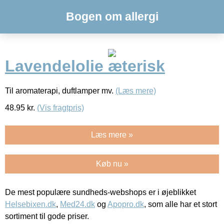
Bogen om allergi
Lavendelolie æterisk
Til aromaterapi, duftlamper mv.
(Læs mere)
48.95
kr.
(Vis fragtpris)
Læs mere »
Køb nu »
De mest populære sundheds-webshops er i øjeblikket
Helsebixen.dk
,
Med24.dk
og
Apopro.dk
, som alle har et stort
sortiment til gode priser.