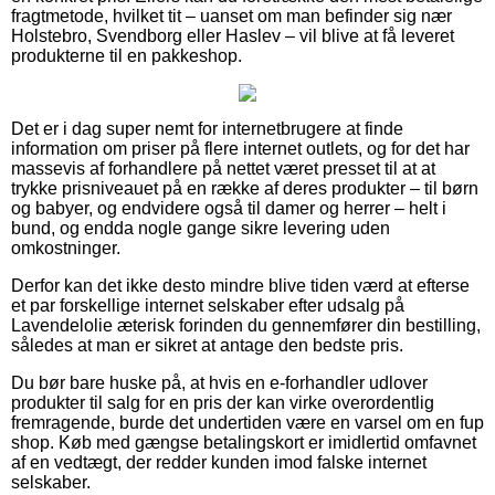
fragtmetode, hvilket tit – uanset om man befinder sig nær
Holstebro, Svendborg eller Haslev – vil blive at få leveret
produkterne til en pakkeshop.
Det er i dag super nemt for internetbrugere at finde
information om priser på flere internet outlets, og for det har
massevis af forhandlere på nettet været presset til at at
trykke prisniveauet på en række af deres produkter – til børn
og babyer, og endvidere også til damer og herrer – helt i
bund, og endda nogle gange sikre levering uden
omkostninger.
Derfor kan det ikke desto mindre blive tiden værd at efterse
et par forskellige internet selskaber efter udsalg på
Lavendelolie æterisk forinden du gennemfører din bestilling,
således at man er sikret at antage den bedste pris.
Du bør bare huske på, at hvis en e-forhandler udlover
produkter til salg for en pris der kan virke overordentlig
fremragende, burde det undertiden være en varsel om en fup
shop. Køb med gængse betalingskort er imidlertid omfavnet
af en vedtægt, der redder kunden imod falske internet
selskaber.