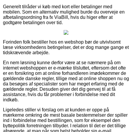
Generelt tilråder vi køb med kort eller betalinger med
mobilen. Som en alternativ mulighed burde du overveje en
afbetalingsordning fra fx ViaBill, hvis du higer efter at
godtgøre betalingen over tid.
Forinden folk bestiller hos en webshop bør de utvivlsomt
læse virksomhedens betingelser, det er dog mange gange et
tidskrævende arbejde.
En nem løsning kunne derfor være at se nærmere på om
internet webshoppen er e-mærke tilsluttet, eftersom det ofte
er en forsikring om at online forhandleren imødekommer de
gældende danske regler, tillige med at online shoppen nu og
da besøges af specialister som har meget erfaring med de
gældende regler. Desuden giver det dig genvej til at få
assistance, hvis du får problemer i forbindelse med dit
indkøb.
Ligeledes stiller vi forslag om at kunden er oppe på
mærkerne omkring de mest basale bestemmelser der spiller
ind i forbindelse med bestillingen, som for eksempel den
byttepolitik forretningen tilbyder. I relation til det er det tillige
afgørende, at man når som helst beholder sin e-mail