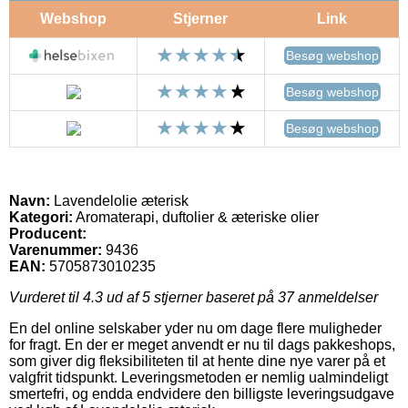
Webshop
Stjerner
Link
Besøg webshop
Besøg webshop
Besøg webshop
Navn:
Lavendelolie æterisk
Kategori:
Aromaterapi, duftolier & æteriske olier
Producent:
Varenummer:
9436
EAN:
5705873010235
Vurderet til
4.3
ud af 5 stjerner baseret på
37
anmeldelser
En del online selskaber yder nu om dage flere muligheder
for fragt. En der er meget anvendt er nu til dags pakkeshops,
som giver dig fleksibiliteten til at hente dine nye varer på et
valgfrit tidspunkt. Leveringsmetoden er nemlig ualmindeligt
smertefri, og endda endvidere den billigste leveringsudgave