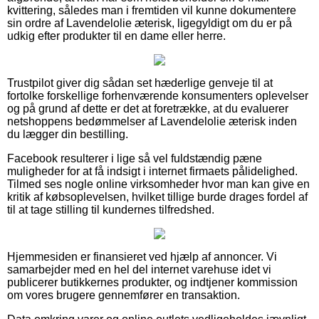
kvittering, således man i fremtiden vil kunne dokumentere
sin ordre af Lavendelolie æterisk, ligegyldigt om du er på
udkig efter produkter til en dame eller herre.
Trustpilot giver dig sådan set hæderlige genveje til at
fortolke forskellige forhenværende konsumenters oplevelser
og på grund af dette er det at foretrække, at du evaluerer
netshoppens bedømmelser af Lavendelolie æterisk inden
du lægger din bestilling.
Facebook resulterer i lige så vel fuldstændig pæne
muligheder for at få indsigt i internet firmaets pålidelighed.
Tilmed ses nogle online virksomheder hvor man kan give en
kritik af købsoplevelsen, hvilket tillige burde drages fordel af
til at tage stilling til kundernes tilfredshed.
Hjemmesiden er finansieret ved hjælp af annoncer. Vi
samarbejder med en hel del internet varehuse idet vi
publicerer butikkernes produkter, og indtjener kommission
om vores brugere gennemfører en transaktion.