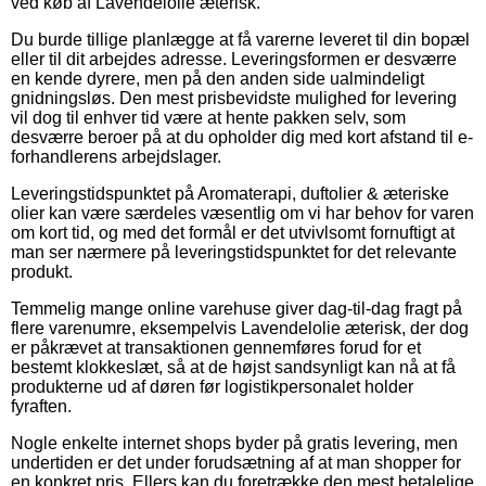
ved køb af Lavendelolie æterisk.
Du burde tillige planlægge at få varerne leveret til din bopæl
eller til dit arbejdes adresse. Leveringsformen er desværre
en kende dyrere, men på den anden side ualmindeligt
gnidningsløs. Den mest prisbevidste mulighed for levering
vil dog til enhver tid være at hente pakken selv, som
desværre beroer på at du opholder dig med kort afstand til e-
forhandlerens arbejdslager.
Leveringstidspunktet på Aromaterapi, duftolier & æteriske
olier kan være særdeles væsentlig om vi har behov for varen
om kort tid, og med det formål er det utvivlsomt fornuftigt at
man ser nærmere på leveringstidspunktet for det relevante
produkt.
Temmelig mange online varehuse giver dag-til-dag fragt på
flere varenumre, eksempelvis Lavendelolie æterisk, der dog
er påkrævet at transaktionen gennemføres forud for et
bestemt klokkeslæt, så at de højst sandsynligt kan nå at få
produkterne ud af døren før logistikpersonalet holder
fyraften.
Nogle enkelte internet shops byder på gratis levering, men
undertiden er det under forudsætning af at man shopper for
en konkret pris. Ellers kan du foretrække den mest betalelige