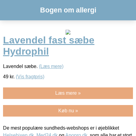
Bogen om allergi
Lavendel fast sæbe
Hydrophil
Lavendel sæbe.
(Læs mere)
49
kr.
(Vis fragtpris)
Læs mere »
Køb nu »
De mest populære sundheds-webshops er i øjeblikket
Helsebixen.dk
,
Med24.dk
og
Apopro.dk
, som alle har et stort