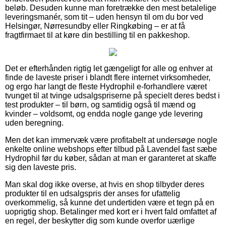
beløb. Desuden kunne man foretrække den mest betalelige
leveringsmanér, som tit – uden hensyn til om du bor ved
Helsingør, Nørresundby eller Ringkøbing – er at få
fragtfirmaet til at køre din bestilling til en pakkeshop.
Det er efterhånden rigtig let gængeligt for alle og enhver at
finde de laveste priser i blandt flere internet virksomheder,
og ergo har langt de fleste Hydrophil e-forhandlere været
tvunget til at tvinge udsalgspriserne på specielt deres bedst i
test produkter – til børn, og samtidig også til mænd og
kvinder – voldsomt, og endda nogle gange yde levering
uden beregning.
Men det kan immervæk være profitabelt at undersøge nogle
enkelte online webshops efter tilbud på Lavendel fast sæbe
Hydrophil før du køber, sådan at man er garanteret at skaffe
sig den laveste pris.
Man skal dog ikke overse, at hvis en shop tilbyder deres
produkter til en udsalgspris der anses for ufattelig
overkommelig, så kunne det undertiden være et tegn på en
uoprigtig shop. Betalinger med kort er i hvert fald omfattet af
en regel, der beskytter dig som kunde overfor uærlige