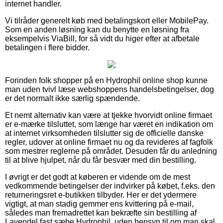
internet handler.
Vi tilråder generelt køb med betalingskort eller MobilePay.
Som en anden løsning kan du benytte en løsning fra
eksempelvis ViaBill, for så vidt du higer efter at afbetale
betalingen i flere bidder.
Forinden folk shopper på en Hydrophil online shop kunne
man uden tvivl læse webshoppens handelsbetingelser, dog
er det normalt ikke særlig spændende.
Et nemt alternativ kan være at tjekke hvorvidt online firmaet
er e-mærke tilsluttet, som længe har været en indikation om
at internet virksomheden tilslutter sig de officielle danske
regler, udover at online firmaet nu og da revideres af fagfolk
som mestrer reglerne på området. Desuden får du anledning
til at blive hjulpet, når du får besvær med din bestilling.
I øvrigt er det godt at køberen er vidende om de mest
vedkommende betingelser der indvirker på købet, f.eks. den
returneringsret e-butikken tilbyder. Her er det ydermere
vigtigt, at man stadig gemmer ens kvittering på e-mail,
således man fremadrettet kan bekræfte sin bestilling af
Lavendel fast sæbe Hydrophil, uden hensyn til om man skal