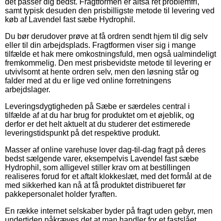
det passer dig bedst. Fragtformen er altså ret problemfri,
samt typisk desuden den prisbilligste metode til levering ved
køb af Lavendel fast sæbe Hydrophil.
Du bør derudover prøve at få ordren sendt hjem til dig selv
eller til din arbejdsplads. Fragtformen viser sig i mange
tilfælde et hak mere omkostningsfuld, men også ualmindeligt
fremkommelig. Den mest prisbevidste metode til levering er
utvivlsomt at hente ordren selv, men den løsning står og
falder med at du er lige ved online forretningens
arbejdslager.
Leveringsdygtigheden på Sæbe er særdeles central i
tilfælde af at du har brug for produktet om et øjeblik, og
derfor er det helt aktuelt at du studerer det estimerede
leveringstidspunkt på det respektive produkt.
Masser af online varehuse lover dag-til-dag fragt på deres
bedst sælgende varer, eksempelvis Lavendel fast sæbe
Hydrophil, som alligevel stiller krav om at bestillingen
realiseres forud for et aftalt klokkeslæt, med det formål at de
med sikkerhed kan nå at få produktet distribueret før
pakkepersonalet holder fyraften.
En række internet selskaber byder på fragt uden gebyr, men
undertiden påkræves det at man handler for et fastslået