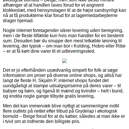
afhænger af at handlen laves forud for et angivent
klokkeslæt, med hensynstagen til at de højst sandsynligt kan
nå at få produkterne klar forud for at lagermedarbejderne
drager hjemad.
Nogle internet foretagender sikrer levering uden beregning,
men i de fleste tilfælde kun hvis man handler for en bestemt
sum. Desuden bør du snuppe den mest letkøbte løsning til
levering, der typisk – om man bor i Kolding, Hobro eller Ribe
– er at få kørt dine varer til et udleveringssted.
Det er jo efterhånden usædvanlig simpelt for folk at søge
information om priser på diverse online shops, og altså har
langt de fleste H. Skjalm P. internet shops fundet det
uundgåeligt at stampe udsalgspriserne på deres varer – til
babyer og børn, og ligeså til mænd og kvinder – helt i bund,
og endda nogle gange tilbyde gratis levering.
Men det kan immervæk blive nyttigt at sammenligne indtil
flere outlets på nettet efter tilbud på Grydelap i økologisk
bomuld – Beige forud for at du køber, således at man ikke er
i tvivl om at indhente den billigste pris.