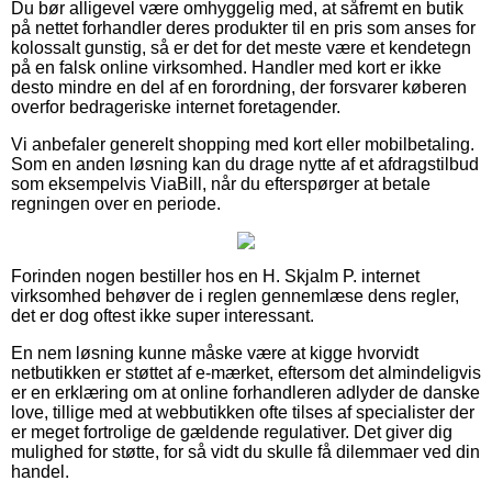
Du bør alligevel være omhyggelig med, at såfremt en butik
på nettet forhandler deres produkter til en pris som anses for
kolossalt gunstig, så er det for det meste være et kendetegn
på en falsk online virksomhed. Handler med kort er ikke
desto mindre en del af en forordning, der forsvarer køberen
overfor bedrageriske internet foretagender.
Vi anbefaler generelt shopping med kort eller mobilbetaling.
Som en anden løsning kan du drage nytte af et afdragstilbud
som eksempelvis ViaBill, når du efterspørger at betale
regningen over en periode.
Forinden nogen bestiller hos en H. Skjalm P. internet
virksomhed behøver de i reglen gennemlæse dens regler,
det er dog oftest ikke super interessant.
En nem løsning kunne måske være at kigge hvorvidt
netbutikken er støttet af e-mærket, eftersom det almindeligvis
er en erklæring om at online forhandleren adlyder de danske
love, tillige med at webbutikken ofte tilses af specialister der
er meget fortrolige de gældende regulativer. Det giver dig
mulighed for støtte, for så vidt du skulle få dilemmaer ved din
handel.