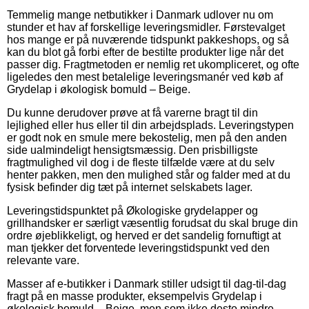
Temmelig mange netbutikker i Danmark udlover nu om
stunder et hav af forskellige leveringsmidler. Førstevalget
hos mange er på nuværende tidspunkt pakkeshops, og så
kan du blot gå forbi efter de bestilte produkter lige når det
passer dig. Fragtmetoden er nemlig ret ukompliceret, og ofte
ligeledes den mest betalelige leveringsmanér ved køb af
Grydelap i økologisk bomuld – Beige.
Du kunne derudover prøve at få varerne bragt til din
lejlighed eller hus eller til din arbejdsplads. Leveringstypen
er godt nok en smule mere bekostelig, men på den anden
side ualmindeligt hensigtsmæssig. Den prisbilligste
fragtmulighed vil dog i de fleste tilfælde være at du selv
henter pakken, men den mulighed står og falder med at du
fysisk befinder dig tæt på internet selskabets lager.
Leveringstidspunktet på Økologiske grydelapper og
grillhandsker er særligt væsentlig forudsat du skal bruge din
ordre øjeblikkeligt, og herved er det sandelig fornuftigt at
man tjekker det forventede leveringstidspunkt ved den
relevante vare.
Masser af e-butikker i Danmark stiller udsigt til dag-til-dag
fragt på en masse produkter, eksempelvis Grydelap i
økologisk bomuld – Beige, men som ikke desto mindre