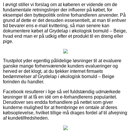
I øvrigt stiller vi forslag om at køberen er vidende om de
fundamentale retningslinjer der influerer på købet, for
eksempel den byttepolitik online forhandleren anvender. På
grund af dette er det desuden essesentielt, at man til enhver
tid bevarer ens e-mail kvittering, så man senere kan
dokumentere købet af Grydelap i økologisk bomuld – Beige,
hvad end man er på udkig efter et produkt til en dreng eller
pige.
Trustpilot yder egentlig pålidelige løsninger til at evaluere
ganske mange forhenværende kunders evalueringer og
herved er det klogt, at du tjekker internet firmaets
bedømmelser af Grydelap i økologisk bomuld – Beige
forinden du handler.
Facebook resulterer i lige så vel fuldstændig udmærkede
løsninger til at få en idé om e-forhandlerens popularitet.
Derudover ses endda forhandlere på nettet som giver
kunderne mulighed for at frembringe en omtale af deres
købsoplevelse, hvilket tillige må drages fordel af til afvejning
af kundetilfredsheden.