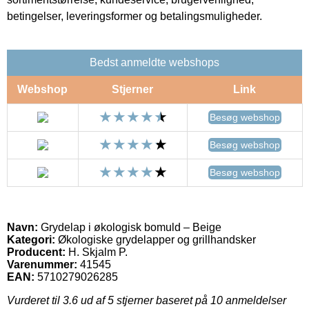
betingelser, leveringsformer og betalingsmuligheder.
Bedst anmeldte webshops
Webshop
Stjerner
Link
Besøg webshop
Besøg webshop
Besøg webshop
Navn:
Grydelap i økologisk bomuld – Beige
Kategori:
Økologiske grydelapper og grillhandsker
Producent:
H. Skjalm P.
Varenummer:
41545
EAN:
5710279026285
Vurderet til
3.6
ud af 5 stjerner baseret på
10
anmeldelser