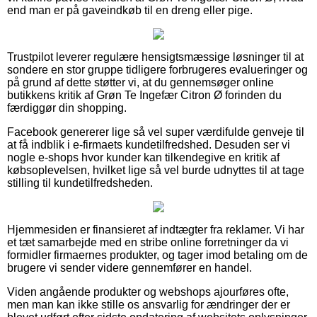
end man er på gaveindkøb til en dreng eller pige.
Trustpilot leverer regulære hensigtsmæssige løsninger til at
sondere en stor gruppe tidligere forbrugeres evalueringer og
på grund af dette støtter vi, at du gennemsøger online
butikkens kritik af Grøn Te Ingefær Citron Ø forinden du
færdiggør din shopping.
Facebook genererer lige så vel super værdifulde genveje til
at få indblik i e-firmaets kundetilfredshed. Desuden ser vi
nogle e-shops hvor kunder kan tilkendegive en kritik af
købsoplevelsen, hvilket lige så vel burde udnyttes til at tage
stilling til kundetilfredsheden.
Hjemmesiden er finansieret af indtægter fra reklamer. Vi har
et tæt samarbejde med en stribe online forretninger da vi
formidler firmaernes produkter, og tager imod betaling om de
brugere vi sender videre gennemfører en handel.
Viden angående produkter og webshops ajourføres ofte,
men man kan ikke stille os ansvarlig for ændringer der er