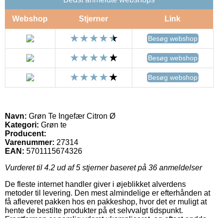
Webshop
Stjerner
Link
Besøg webshop
Besøg webshop
Besøg webshop
Navn:
Grøn Te Ingefær Citron Ø
Kategori:
Grøn te
Producent:
Varenummer:
27314
EAN:
5701115674326
Vurderet til
4.2
ud af 5 stjerner baseret på
36
anmeldelser
De fleste internet handler giver i øjeblikket alverdens
metoder til levering. Den mest almindelige er efterhånden at
få afleveret pakken hos en pakkeshop, hvor det er muligt at
hente de bestilte produkter på et selvvalgt tidspunkt.