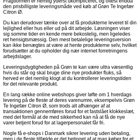
Fragtformen er nemlig yderst ukompliceret, og oftest endda
den prisbilligste leveringsmåde ved køb af Grøn Te Ingefær
Citron Ø.
Du kan derudover tænke over at få produkterne leveret til din
lejlighed eller hus eller ud på dit arbejde. Løsningen viser
sig somme tider en kende mere bekostelig, men ligeledes
ret hensigtsmæssig. Den mest betalelige leveringsversion
kan ikke benægtes at være at hente produkterne selv, hvilket
forudsætter at du opholder dig nær internet forretningens
arbejdslager.
Leveringsdygtigheden på Grøn te kan være ultra væsentlig
hvis du står og skal bruge dine nye produkter fluks, så
herved er det nemlig klogt at du kontrollerer leveringstiden
for det relevante produkt.
En lang række online webshops giver løfte om 1 hverdags
levering på de fleste af deres varenumre, eksempelvis Grøn
Te Ingefær Citron Ø, som trods alt afhænger af at
transaktionen gennemføres forud for et fastslået klokkeslæt,
med det formål at de med sikkerhed kan nå at få de nye
varer betjent forud for at lagerpersonalet får fri.
Nogle få e-shops i Danmark sikrer levering uden betaling,
men i de fleste tilfælde er det betinget af at man køber for et