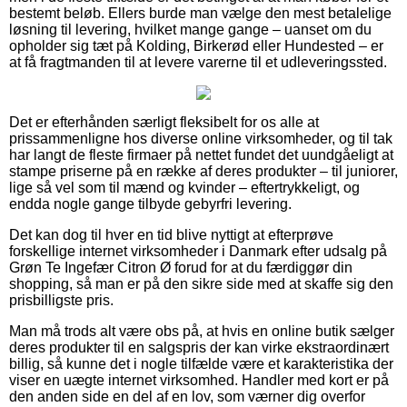
bestemt beløb. Ellers burde man vælge den mest betalelige
løsning til levering, hvilket mange gange – uanset om du
opholder sig tæt på Kolding, Birkerød eller Hundested – er
at få fragtmanden til at levere varerne til et udleveringssted.
Det er efterhånden særligt fleksibelt for os alle at
prissammenligne hos diverse online virksomheder, og til tak
har langt de fleste firmaer på nettet fundet det uundgåeligt at
stampe priserne på en række af deres produkter – til juniorer,
lige så vel som til mænd og kvinder – eftertrykkeligt, og
endda nogle gange tilbyde gebyrfri levering.
Det kan dog til hver en tid blive nyttigt at efterprøve
forskellige internet virksomheder i Danmark efter udsalg på
Grøn Te Ingefær Citron Ø forud for at du færdiggør din
shopping, så man er på den sikre side med at skaffe sig den
prisbilligste pris.
Man må trods alt være obs på, at hvis en online butik sælger
deres produkter til en salgspris der kan virke ekstraordinært
billig, så kunne det i nogle tilfælde være et karakteristika der
viser en uægte internet virksomhed. Handler med kort er på
den anden side en del af en lov, som værner dig overfor