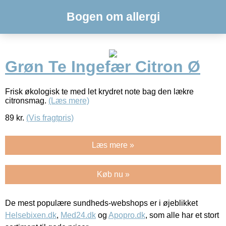
Bogen om allergi
Grøn Te Ingefær Citron Ø
Frisk økologisk te med let krydret note bag den lækre
citronsmag.
(Læs mere)
89
kr.
(Vis fragtpris)
Læs mere »
Køb nu »
De mest populære sundheds-webshops er i øjeblikket
Helsebixen.dk
,
Med24.dk
og
Apopro.dk
, som alle har et stort