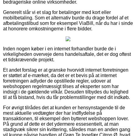
bedrageriske online virksomheder.
Generelt slår vi et slag for betalinger med kort eller
mobilbetaling. Som et alternativ burde du drage fordel af et
afbetalingstilbud som for eksempel ViaBill, når du har i sinde
at honorere omkostningerne i flere bidder.
Inden nogen køber i en internet forhandler burde de i
virkeligheden overveje dens handelsaftale, det er dog oftest
et tidskrævende projekt.
Et andet forslag er at granske hvorvidt internet forretningen
er støttet af e-mærket, da det er et bevis på at internet
forretningen adlyder de opstillede regler, udover at
webshoppen regelmæssigt tilses af eksperter som har
indsigt i de gældende vilkår. Desuden tilbydes du lejlighed
til at få bistand, hvis du får problemstillinger med dit indkøb.
For øvrigt tilrådes det at kunden er hensynstagende til de
mest aktuelle vedtægter der har indflydelse på
transaktionen, til eksempel den bytteret webshoppen lover.
På grund af dette er det ydermere essesentielt, at man
stadigvæk sikrer sin kvittering, således man en anden gang
vil kunne påvise handlen af Grøn Te Ingefær Citron Ø, hvad