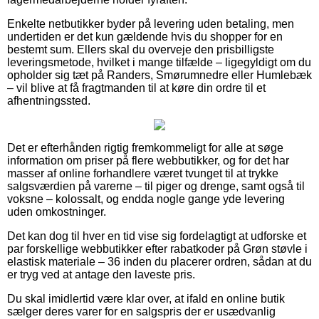
Enkelte netbutikker byder på levering uden betaling, men
undertiden er det kun gældende hvis du shopper for en
bestemt sum. Ellers skal du overveje den prisbilligste
leveringsmetode, hvilket i mange tilfælde – ligegyldigt om du
opholder sig tæt på Randers, Smørumnedre eller Humlebæk
– vil blive at få fragtmanden til at køre din ordre til et
afhentningssted.
Det er efterhånden rigtig fremkommeligt for alle at søge
information om priser på flere webbutikker, og for det har
masser af online forhandlere været tvunget til at trykke
salgsværdien på varerne – til piger og drenge, samt også til
voksne – kolossalt, og endda nogle gange yde levering
uden omkostninger.
Det kan dog til hver en tid vise sig fordelagtigt at udforske et
par forskellige webbutikker efter rabatkoder på Grøn støvle i
elastisk materiale – 36 inden du placerer ordren, sådan at du
er tryg ved at antage den laveste pris.
Du skal imidlertid være klar over, at ifald en online butik
sælger deres varer for en salgspris der er usædvanlig