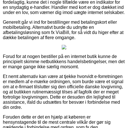
fordelagtig, kunne det i nogle tilfælde være en indikator for
en snydagtig e-handler. Handler med kort er dog dækket ind
under en lov, som værner dig imod uægte internet selskaber.
Generelt går vi ind for bestillinger med betalingskort eller
mobilbetaling. Alternativt burde du udnytte en
afbetalingsløsning som fx ViaBill, for så vidt du higer efter at
dække betalingen af flere omgange.
Forud for at nogen bestiller på en internet butik kunne de
principielt skimme netbutikkens handelsbetingelser, men det
er mange gange ikke særlig morsomt.
Et nemt alternativ kan være at tjekke hvorvidt e-forretningen
er medlem af e-mærke ordningen, som burde være et signal
om at e-firmaet tilslutter sig den officielle danske lovgivning,
og at butikken rutinemæssigt tilses af fagfolk der er meget
fortrolige lovgivningen. Dette er desuden din lejlighed til
assistance, ifald du udsættes for besvær i forbindelse med
din ordre.
Foruden dette er det en hjælp at køberen er
hensynstagende til de mest centrale vilkår der gør sig
gældende i forbindelse med ordren, som fx den