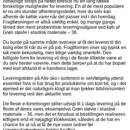
Adskillige shops på nettet foreslår nu en lang række
forskellige muligheder for levering. En af de mest populære
er nu om stunder afhentningssteder, hvor du selv kan
afhente de købte varer når det passer ind i din hverdag.
Fragtløsningen er altså vældig enkel, og mange gange
tilmed den mest prisbevidste leveringsudgave ved køb af
Grøn støvle i elastisk materiale – 36.
Du burde på samme måde overveje at få det leveret til din
bolig eller til når du er på job. Fragtformen viser sig typisk en
tak mere bekostelig, men tillige vældig smertefri. Den
billigste form for levering vil dog i de fleste tilfælde være at
du selv henter varerne, men dette beroer på at du har bopæl
med kort afstand til e-handlens lager.
Leveringstiden på Alle sko i sortiment er selvfølgelig yderst
essentiel hvis vi har brug for produkterne om kort tid, og i det
øjemed er det naturligvis klogt at man tjekker tidshorisonten
for levering ved den aktuelle vare.
De fleste e-forretninger stiller udsigt til 1 dags levering på de
fleste af deres varer, eksempelvis Grøn støvle i elastisk
materiale – 36, men det er forudsat at bestillingen realiseres
tidligere end et nøjagtigt klokkeslæt, således at de har en
chance for at nå at få de nye varer ordnet før
lagermedarbejderne holder fyraften.