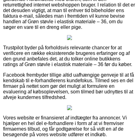
returrettighed internet webshoppen bruger. I relation til det er
det desuden vigtigt, at man til enhver tid bibeholder ens
faktura e-mail, således man i fremtiden vil kunne bevise
handlen af Grøn støvle i elastisk materiale – 36, om du
søger en vare til en dreng eller pige.
Trustpilot byder på forholdsvis relevante chancer for at
verificere en række eksisterende brugeres erfaringer og af
den grund anbefales det, at du tolker online butikkens
ratings af Grøn støvle i elastisk materiale – 36 før du køber.
Facebook frembyder tillige altid uafhængige genveje til at få
kendskab til e-forhandlerens kundefokus. Tilmed ses en del
firmaer på nettet som gør det muligt at formulere en
evaluering af købsoplevelsen, som tilmed bør udnyttes til at
afveje kundernes tilfredshed.
Vores website er finansieret af indtægter fra annoncer. Vi
hjælper en hel del e-forhandlere i form af at vi fremviser
firmaernes tilbud, og får godtgørelse for så vidt en af de
besøgende på vores website udfører et indkøb.