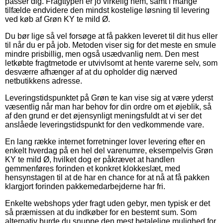
passer dig. Fragttypen er jo virkelig nem, samt i mange
tilfælde endvidere den mindst kostelige løsning til levering
ved køb af Grøn KY te mild Ø.
Du bør lige så vel forsøge at få pakken leveret til dit hus eller
til når du er på job. Metoden viser sig for det meste en smule
mindre prisbillig, men også usædvanlig nem. Den mest
letkøbte fragtmetode er utvivlsomt at hente varerne selv, som
desværre afhænger af at du opholder dig nærved
netbutikkens adresse.
Leveringstidspunktet på Grøn te kan vise sig at være yderst
væsentlig når man har behov for din ordre om et øjeblik, så
af den grund er det øjensynligt meningsfuldt at vi ser det
anslåede leveringstidspunkt for den vedkommende vare.
En lang række internet forretninger lover levering efter en
enkelt hverdag på en hel del varenumre, eksempelvis Grøn
KY te mild Ø, hvilket dog er påkrævet at handlen
gemmenføres forinden et konkret klokkeslæt, med
hensynstagen til at de har en chance for at nå at få pakken
klargjort forinden pakkemedarbejderne har fri.
Enkelte webshops yder fragt uden gebyr, men typisk er det
så præmissen at du indkøber for en bestemt sum. Som
alternativ burde du snuppe den mest betalelige mulighed for