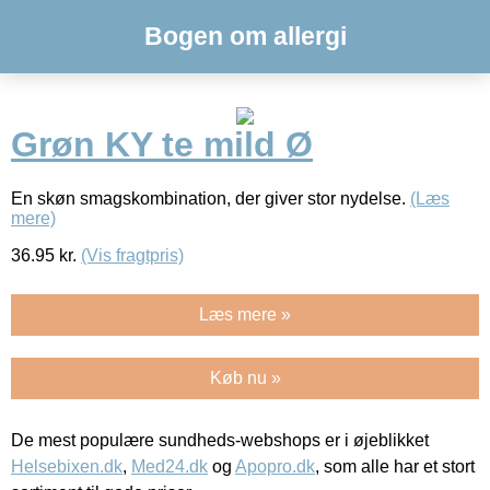
Bogen om allergi
Grøn KY te mild Ø
En skøn smagskombination, der giver stor nydelse.
(Læs
mere)
36.95
kr.
(Vis fragtpris)
Læs mere »
Køb nu »
De mest populære sundheds-webshops er i øjeblikket
Helsebixen.dk
,
Med24.dk
og
Apopro.dk
, som alle har et stort