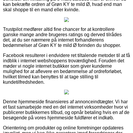
kan bekræfte ordren af Grøn KY te mild Ø, hvad end man
skal shoppe til en mand eller kvinde.
Trustpilot medfører altid fine chancer for at kontrollere
ganske mange andre brugeres ratings og derved tilrådes
det, at du ser nærmere på internet forhandlerens
bedømmelser af Grøn KY te mild Ø forinden du shopper.
Facebook resulterer i endvidere ret tiltalende metoder til at få
indblik i internet webshoppens troværdighed. Foruden det
møder vi nogle internet butikker som giver kunderne
mulighed for at aflevere en bedømmelse af ordreforløbet,
hvilket tilmed kan benyttes til at tage stilling til
kundetilfredsheden.
Denne hjemmeside finansieres af annonceindtægter. Vi har
et fast samarbejde med en del internet virksomheder hvor vi
publicerer butikkernes tilbud, og opnår betaling hvis en af de
besøgende på vores hjemmeside fuldfører et indkøb.
Orientering om produkter og online forretninger opdateres