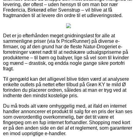
levering, der oftest – uden hensyn til om man bor nær
Fredericia, Birkerød eller Svenstrup – vil blive at få
fragtmanden til at levere din ordre til et udleveringssted.
Det er jo efterhånden meget gnidningsløst for alle at
sammenligne priser (via fx PriceRunner) på diverse e-
firmaer, og af den grund har de fleste Natur-Drogeriet e-
forretninger været nødt til at nedskære udsalgspriserne på
produkterne – til børn og babyer, lige så vel som til kvinder
og mænd – drastisk, og endda nogle gange sikre portofri
fragt.
Til gengæld kan det alligevel blive tiden værd at analysere
enkelte outlets på nettet efter tilbud på Grøn KY te mild Ø
forinden du placerer ordren, således at man er tryg ved at
indhente den mindst kostelige pris.
Du må trods alt være omhyggelig med, at ifald en internet
handler annoncerer et produkt til salg for en pris der kan ses
som overordentlig overkommelig, bør det tit være et
fingerpeg om en fup internet forhandler. Shopping med kort
er på den anden side en del af et reglement, som garanterer
en imod uoprigtige e-handler.