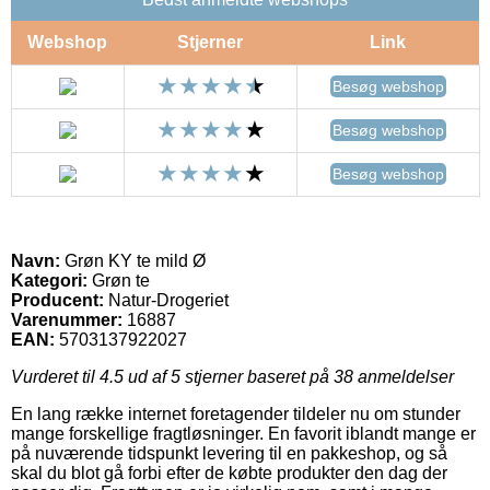
Webshop
Stjerner
Link
Besøg webshop
Besøg webshop
Besøg webshop
Navn:
Grøn KY te mild Ø
Kategori:
Grøn te
Producent:
Natur-Drogeriet
Varenummer:
16887
EAN:
5703137922027
Vurderet til
4.5
ud af 5 stjerner baseret på
38
anmeldelser
En lang række internet foretagender tildeler nu om stunder
mange forskellige fragtløsninger. En favorit iblandt mange er
på nuværende tidspunkt levering til en pakkeshop, og så
skal du blot gå forbi efter de købte produkter den dag der