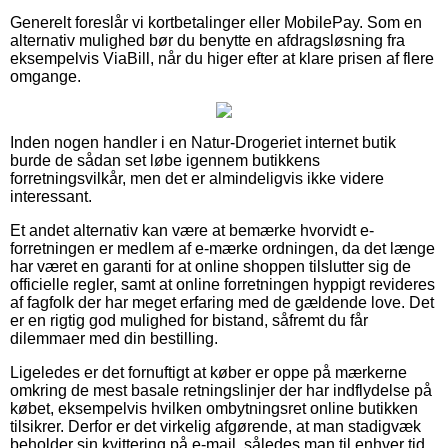
Generelt foreslår vi kortbetalinger eller MobilePay. Som en
alternativ mulighed bør du benytte en afdragsløsning fra
eksempelvis ViaBill, når du higer efter at klare prisen af flere
omgange.
Inden nogen handler i en Natur-Drogeriet internet butik
burde de sådan set løbe igennem butikkens
forretningsvilkår, men det er almindeligvis ikke videre
interessant.
Et andet alternativ kan være at bemærke hvorvidt e-
forretningen er medlem af e-mærke ordningen, da det længe
har været en garanti for at online shoppen tilslutter sig de
officielle regler, samt at online forretningen hyppigt revideres
af fagfolk der har meget erfaring med de gældende love. Det
er en rigtig god mulighed for bistand, såfremt du får
dilemmaer med din bestilling.
Ligeledes er det fornuftigt at køber er oppe på mærkerne
omkring de mest basale retningslinjer der har indflydelse på
købet, eksempelvis hvilken ombytningsret online butikken
tilsikrer. Derfor er det virkelig afgørende, at man stadigvæk
beholder sin kvittering på e-mail, således man til enhver tid