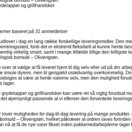
ologisk bomuld – Olivengrøn
delapper og grillhandsker
jerner baseret på
31
anmeldelser
udlover i dag en lang række forskellige leveringsmidler. Den mes
afhentningssted, fordi det er ekstremt fleksibelt at kunne hente best
emlig virkelig smart, samt i mange tilfælde tillige den billigste
ologisk bomuld – Olivengrøn.
er at vælge at få leveret hjem til dig selv eller ud på din arbe
lille smule dyrere, men til gengæld usædvanlig overkommelig. De
odsiges at være at hente varerne selv, men den mulighed foruds
s lager.
 grydelapper og grillhandsker kan være ret så vigtig forudsat m
r det øjensynligt passende at vi efterser den forventede levering
 lover muligheden for dag-til-dag levering på mange produkter,
bomuld – Olivengrøn, hvilket påkræver at ordren laves forinden 
an nå at få de nye varer fikset inden pakkemedarbejderne tager