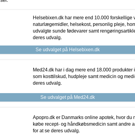
iser.
Helsebixen.dk har mere end 10.000 forskellige v
naturlægemidler, helsekost, personlig pleje, ho
udvalgte sunde fødevarer samt rengøringsartikler.
deres udvalg.
Se udvalget på Helsebixen.dk
Med24.dk har i dag mere end 18.000 produkter i
som kosttilskud, hudpleje samt medicin og medica
deres udvalg.
Se udvalget på Med24.dk
Apopro.dk er Danmarks online apotek, hvor du n
købe recept- og håndkøbsmedicin samt andre ap
for at se deres udvalg.