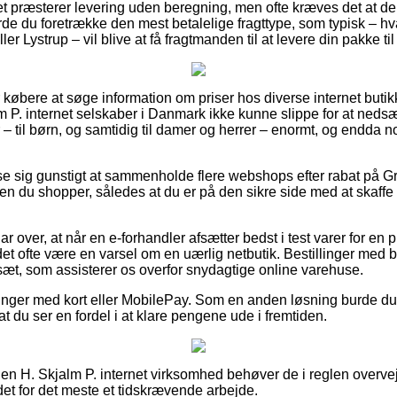
et præsterer levering uden beregning, men ofte kræves det at der
rde du foretrække den mest betalelige fragttype, som typisk – hv
er Lystrup – vil blive at få fragtmanden til at levere din pakke t
r købere at søge information om priser hos diverse internet buti
m P. internet selskaber i Danmark ikke kunne slippe for at ned
– til børn, og samtidig til damer og herrer – enormt, og endda n
ise sig gunstigt at sammenholde flere webshops efter rabat på Gr
n du shopper, således at du er på den sikre side med at skaffe 
r over, at når en e-forhandler afsætter bedst i test varer for en 
det ofte være en varsel om en uærlig netbutik. Bestillinger med b
lsæt, som assisterer os overfor snydagtige online varehuse.
alinger med kort eller MobilePay. Som en anden løsning burde du 
af at du ser en fordel i at klare pengene ude i fremtiden.
n H. Skjalm P. internet virksomhed behøver de i reglen overve
 det for det meste et tidskrævende arbejde.