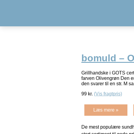
bomuld – O
Grillhandske i GOTS cert
farven Olivengrøn Den er
den svarer til en str. M
99
kr.
(Vis fragtpris)
Læs mere »
De mest populære sundh