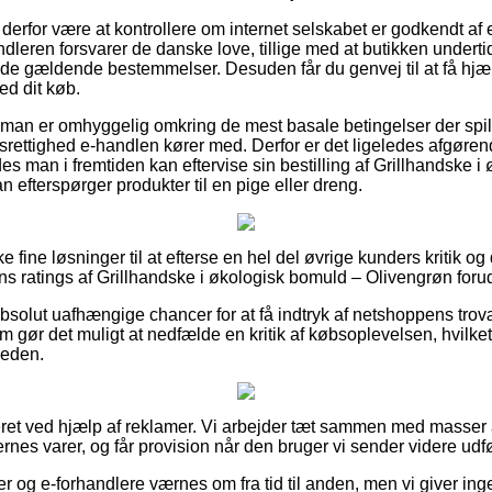
erfor være at kontrollere om internet selskabet er godkendt a
ndleren forsvarer de danske love, tillige med at butikken undert
e gældende bestemmelser. Desuden får du genvej til at få hjælp
d dit køb.
t man er omhyggelig omkring de mest basale betingelser der spil
srettighed e-handlen kører med. Derfor er det ligeledes afgøre
des man i fremtiden kan eftervise sin bestilling af Grillhandske 
efterspørger produkter til en pige eller dreng.
 fine løsninger til at efterse en hel del øvrige kunders kritik og
ratings af Grillhandske i økologisk bomuld – Olivengrøn forud 
bsolut uafhængige chancer for at få indtryk af netshoppens tr
 gør det muligt at nedfælde en kritik af købsoplevelsen, hvilket 
heden.
ret ved hjælp af reklamer. Vi arbejder tæt sammen med masser 
rnes varer, og får provision når den bruger vi sender videre udfø
 og e-forhandlere værnes om fra tid til anden, men vi giver ing