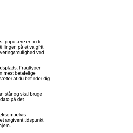
t populære er nu til
illingen på et valgfrit
 leveringsmulighed ved
jdsplads. Fragttypen
n mest betalelige
ætter at du befinder dig
an står og skal bruge
sdato på det
 eksempelvis
et angivent tidspunkt,
 hjem.