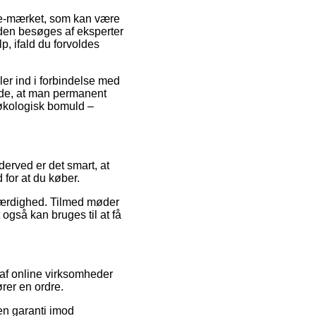
f e-mærket, som kan være
iden besøges af eksperter
, ifald du forvoldes
ler ind i forbindelse med
nde, at man permanent
i økologisk bomuld –
 derved er det smart, at
for at du køber.
oværdighed. Tilmed møder
også kan bruges til at få
af online virksomheder
rer en ordre.
en garanti imod