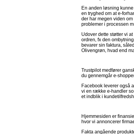
En anden løsning kunne d
en tryghed om at e-forha
der har megen viden om d
problemer i processen me
Udover dette støtter vi a
ordren, fx den ombytning
bevarer sin faktura, såle
Olivengrøn, hvad end man 
Trustpilot medfører ganske
du gennemgår e-shoppens 
Facebook leverer også a
vi en række e-handler som
et indblik i kundetilfreds
Hjemmesiden er finansie
hvor vi annoncerer firmae
Fakta angående produkter