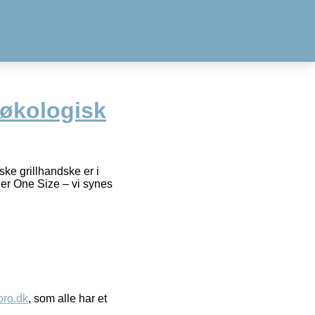
 økologisk
ke grillhandske er i
der One Size – vi synes
ro.dk
, som alle har et