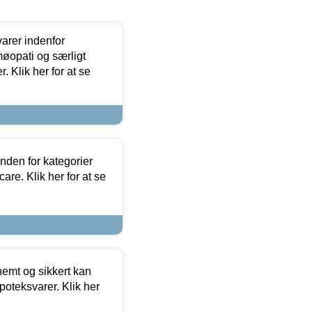
arer indenfor
møopati og særligt
 Klik her for at se
nden for kategorier
re. Klik her for at se
emt og sikkert kan
oteksvarer. Klik her