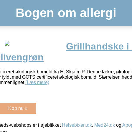
Bogen om allergi
Grillhandske i
livengrøn
ificeret økologisk bomuld fra H. Skjalm P. Denne lækre, økologis
 fyldt med GOTS certificeret økologisk bomuld. Størrelsen hed
 sammenlignet
(Læs mere)
Køb nu »
eds-webshops er i øjeblikket
Helsebixen.dk
,
Med24.dk
og
Apop