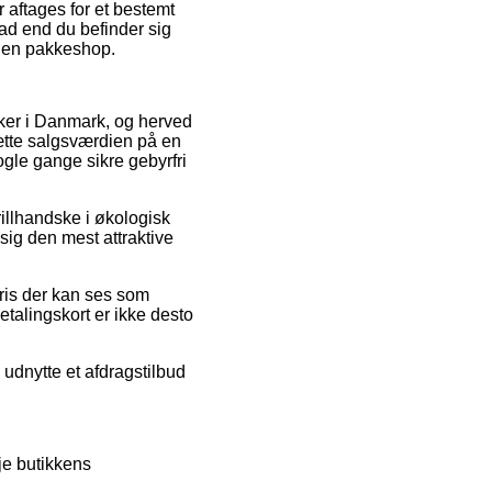
 aftages for et bestemt
ad end du befinder sig
il en pakkeshop.
kker i Danmark, og herved
sætte salgsværdien på en
ogle gange sikre gebyrfri
illhandske i økologisk
sig den mest attraktive
pris der kan ses som
etalingskort er ikke desto
udnytte et afdragstilbud
je butikkens