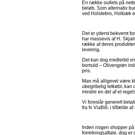
En række outlets på nett
beløb. Som alternativ bu
ved Holstebro, Holbæk ell
Det er yderst bekvemt fo
har massevis af H. Skjal
række af deres produkter 
levering.
Det kan dog imidlertid v
bomuld – Olivengrøn inde
pris.
Man må alligevel være kla
ubegribelig letkøbt, kan 
mindre en del af et rege
Vi foreslår generelt bet
fra fx ViaBill, i tilfælde 
Inden nogen shopper på e
forretningsaftale, dog er