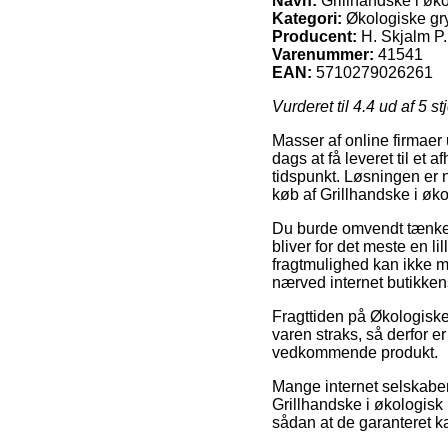
Navn:
Grillhandske i øk
Kategori:
Økologiske gry
Producent:
H. Skjalm P.
Varenummer:
41541
EAN:
5710279026261
Vurderet til
4.4
ud af 5 st
Masser af online firmaer 
dags at få leveret til et 
tidspunkt. Løsningen er n
køb af Grillhandske i øk
Du burde omvendt tænke ov
bliver for det meste en 
fragtmulighed kan ikke m
nærved internet butikken
Fragttiden på Økologiske
varen straks, så derfor e
vedkommende produkt.
Mange internet selskaber
Grillhandske i økologisk 
sådan at de garanteret k