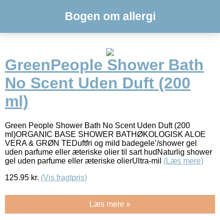
Bogen om allergi
GreenPeople Shower Bath
No Scent Uden Duft (200
ml)
Green People Shower Bath No Scent Uden Duft (200
ml)ORGANIC BASE SHOWER BATHØKOLOGISK ALOE
VERA & GRØN TEDuftfri og mild badegele’/shower gel
uden parfume eller æteriske olier til sart hudNaturlig shower
gel uden parfume eller æteriske olierUltra-mil
(Læs mere)
125.95
kr.
(Vis fragtpris)
Læs mere »