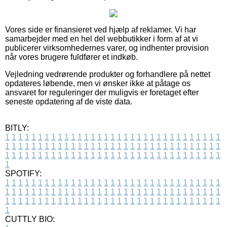
Vores side er finansieret ved hjælp af reklamer. Vi har
samarbejder med en hel del webbutikker i form af at vi
publicerer virksomhedernes varer, og indhenter provision
når vores brugere fuldfører et indkøb.
Vejledning vedrørende produkter og forhandlere på nettet
opdateres løbende, men vi ønsker ikke at påtage os
ansvaret for reguleringer der muligvis er foretaget efter
seneste opdatering af de viste data.
BITLY:
1
1
1
1
1
1
1
1
1
1
1
1
1
1
1
1
1
1
1
1
1
1
1
1
1
1
1
1
1
1
1
1
1
1
1
1
1
1
1
1
1
1
1
1
1
1
1
1
1
1
1
1
1
1
1
1
1
1
1
1
1
1
1
1
1
1
1
1
1
1
1
1
1
1
1
1
1
1
1
1
1
1
1
1
1
1
1
1
1
1
1
1
1
1
1
1
1
1
1
1
SPOTIFY:
1
1
1
1
1
1
1
1
1
1
1
1
1
1
1
1
1
1
1
1
1
1
1
1
1
1
1
1
1
1
1
1
1
1
1
1
1
1
1
1
1
1
1
1
1
1
1
1
1
1
1
1
1
1
1
1
1
1
1
1
1
1
1
1
1
1
1
1
1
1
1
1
1
1
1
1
1
1
1
1
1
1
1
1
1
1
1
1
1
1
1
1
1
1
1
1
1
1
1
1
CUTTLY BIO: