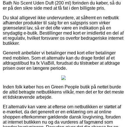
Bath No Scent Uden Duft (200 ml) forinden du køber, så du
er på den sikre side med at få fat i den billigste pris.
Du skal alligevel ikke undervurdere, at såfremt en netbutik
afhænder produkter til salg for en salgspris som virker
grænseløst lav, så er det ofte være en indikation på en
snydagtig e-butik. Bestillinger med kort er imidlertid en del af
et regulativ, hvilket forsvarer os overfor bedrageriske internet
butikker.
Generelt anbefaler vi betalinger med kort eller betalinger
med mobilen. Som et alternativ kan du drage fordel af et
afdragstilbud fra fx ViaBill, forudsat du tilstræber at afdrage
prisen over en længere periode.
Inden folk køber hos en Green People butik på nettet burde
de altid betragte netbutikkens vilkår, men det er for det meste
et tidskrævende arbejde.
Et alternativ kan være at efterse om netbutikken er støttet af
e-mærket, da det generelt er en erklæring om at online
shoppen efterkommer gældende dansk lovgivning, foruden
at internet butikken nu og da vurderes af fagmænd som