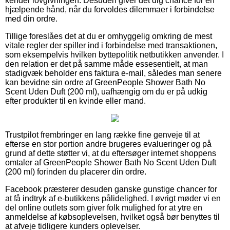
kender lovgivningen. Desuden giver det dig chance for en
hjælpende hånd, når du forvoldes dilemmaer i forbindelse
med din ordre.
Tillige foreslåes det at du er omhyggelig omkring de mest
vitale regler der spiller ind i forbindelse med transaktionen,
som eksempelvis hvilken byttepolitik netbutikken anvender. I
den relation er det på samme måde essesentielt, at man
stadigvæk beholder ens faktura e-mail, således man senere
kan bevidne sin ordre af GreenPeople Shower Bath No
Scent Uden Duft (200 ml), uafhængig om du er på udkig
efter produkter til en kvinde eller mand.
Trustpilot frembringer en lang række fine genveje til at
efterse en stor portion andre brugeres evalueringer og på
grund af dette støtter vi, at du eftersøger internet shoppens
omtaler af GreenPeople Shower Bath No Scent Uden Duft
(200 ml) forinden du placerer din ordre.
Facebook præsterer desuden ganske gunstige chancer for
at få indtryk af e-butikkens pålidelighed. I øvrigt møder vi en
del online outlets som giver folk mulighed for at ytre en
anmeldelse af købsoplevelsen, hvilket også bør benyttes til
at afveje tidligere kunders oplevelser.