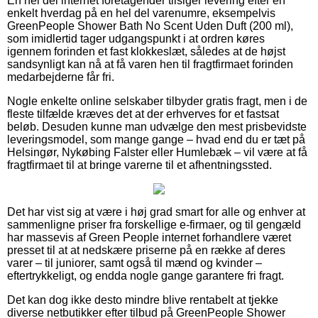
En hel del internet foretagender tilsiger levering efter en
enkelt hverdag på en hel del varenumre, eksempelvis
GreenPeople Shower Bath No Scent Uden Duft (200 ml),
som imidlertid tager udgangspunkt i at ordren køres
igennem forinden et fast klokkeslæt, således at de højst
sandsynligt kan nå at få varen hen til fragtfirmaet forinden
medarbejderne får fri.
Nogle enkelte online selskaber tilbyder gratis fragt, men i de
fleste tilfælde kræves det at der erhverves for et fastsat
beløb. Desuden kunne man udvælge den mest prisbevidste
leveringsmodel, som mange gange – hvad end du er tæt på
Helsingør, Nykøbing Falster eller Humlebæk – vil være at få
fragtfirmaet til at bringe varerne til et afhentningssted.
Det har vist sig at være i høj grad smart for alle og enhver at
sammenligne priser fra forskellige e-firmaer, og til gengæld
har massevis af Green People internet forhandlere været
presset til at at nedskære priserne på en række af deres
varer – til juniorer, samt også til mænd og kvinder –
eftertrykkeligt, og endda nogle gange garantere fri fragt.
Det kan dog ikke desto mindre blive rentabelt at tjekke
diverse netbutikker efter tilbud på GreenPeople Shower