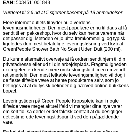
EAN:
5034511001848
Vurderet til
3.6
ud af 5 stjerner baseret på
18
anmeldelser
Flere internet outlets tilbyder nu alverdens
leveringsmuligheder. Den mest populære er nu til dags at få
sendt til en pakkeshop, hvor du selv kan hente varerne når
det passer dig. Metoden er jo ultra fremkommelig, og typisk
ligeledes den mest betalelige leveringsløsning ved køb af
GreenPeople Shower Bath No Scent Uden Duft (200 ml).
Du kunne alternativt overveje at få ordren sendt hjem til din
privatadresse eller ud til din arbejdsplads. Fragtmuligheden
er i regelen en kende mere omkostningsfuld, men omvendt
ret smertefri. Den mest letkøbte leveringsmulighed vil dog i
de fleste tilfælde være at hente produkterne selv, som jo
betinges af at du fysisk befinder dig nærved online butikkens
bopæl.
Leveringstiden på Green People Kropspleje kan i nogle
tilfælde være meget aktuel ifald vi mangler dine nye varer
om kort tid, så derfor er det faktisk centralt at du besigtiger
det estimerede leveringstidspunkt ved den pågældende
vare.