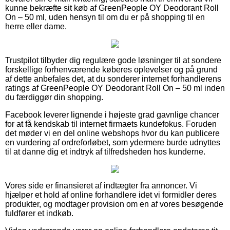
kunne bekræfte sit køb af GreenPeople OY Deodorant Roll
On – 50 ml, uden hensyn til om du er på shopping til en
herre eller dame.
Trustpilot tilbyder dig regulære gode løsninger til at sondere
forskellige forhenværende køberes oplevelser og på grund
af dette anbefales det, at du sonderer internet forhandlerens
ratings af GreenPeople OY Deodorant Roll On – 50 ml inden
du færdiggør din shopping.
Facebook leverer lignende i højeste grad gavnlige chancer
for at få kendskab til internet firmaets kundefokus. Foruden
det møder vi en del online webshops hvor du kan publicere
en vurdering af ordreforløbet, som ydermere burde udnyttes
til at danne dig et indtryk af tilfredsheden hos kunderne.
Vores side er finansieret af indtægter fra annoncer. Vi
hjælper et hold af online forhandlere idet vi formidler deres
produkter, og modtager provision om en af vores besøgende
fuldfører et indkøb.