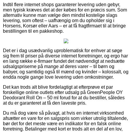
Indtil flere internet shops garanterer levering uden gebyr,
men typisk kræves det at der købes for en præcis sum. Som
alternativ kunne man vælge den mindst kostelige slags
levering, som oftest – uafhængig om du opholder sig i
Horsens, Korsør eller Aars – er at få fragtfirmaet til at bringe
bestillingen til en pakkeshop.
Det er i dag usædvanlig uproblematisk for enhver at søge
sig frem til priser på diverse internet forretninger, og ergo har
en lang række e-firmaer fundet det nødvendigt at nedsætte
udsalgspriserne på mange af deres varer – til børn og
babyer, og samtidig også til mænd og kvinder – kolossalt, og
endda nogle gange love levering uden omkostninger.
Det kan trods alt blive fordelagtigt at efterprøve et par
forskellige online outlets efter udsalg på GreenPeople OY
Deodorant Roll On – 50 ml forud for at du bestiller, således
at du er garanteret at få den laveste pris.
Du må dog være så påvagt, at hvis en internet virksomhed
afsætter en vare for en salgspris som virker utrolig tiltalende,
bør det for det meste være en indikator for en falsk online
forretning. Betalinger med kort er trods alt en del af en lov,