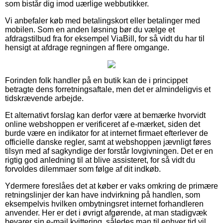
som bistår dig imod uærlige webbutikker.
Vi anbefaler køb med betalingskort eller betalinger med
mobilen. Som en anden løsning bør du vælge et
afdragstilbud fra for eksempel ViaBill, for så vidt du har til
hensigt at afdrage regningen af flere omgange.
Forinden folk handler på en butik kan de i princippet
betragte dens forretningsaftale, men det er almindeligvis et
tidskrævende arbejde.
Et alternativt forslag kan derfor være at bemærke hvorvidt
online webshoppen er verificeret af e-mærket, siden det
burde være en indikator for at internet firmaet efterlever de
officielle danske regler, samt at webshoppen jævnligt føres
tilsyn med af sagkyndige der forstår lovgivningen. Det er en
rigtig god anledning til at blive assisteret, for så vidt du
forvoldes dilemmaer som følge af dit indkøb.
Ydermere foreslåes det at køber er vaks omkring de primære
retningslinjer der kan have indvirkning på handlen, som
eksempelvis hvilken ombytningsret internet forhandleren
anvender. Her er det i øvrigt afgørende, at man stadigvæk
bevarer sin e-mail kvittering, således man til enhver tid vil