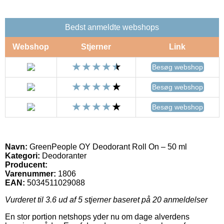
Bedst anmeldte webshops
Webshop
Stjerner
Link
Besøg webshop
Besøg webshop
Besøg webshop
Navn:
GreenPeople OY Deodorant Roll On – 50 ml
Kategori:
Deodoranter
Producent:
Varenummer:
1806
EAN:
5034511029088
Vurderet til
3.6
ud af 5 stjerner baseret på
20
anmeldelser
En stor portion netshops yder nu om dage alverdens