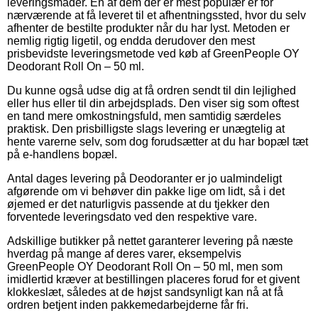
leveringsmåder. En af dem der er mest populær er for
nærværende at få leveret til et afhentningssted, hvor du selv
afhenter de bestilte produkter når du har lyst. Metoden er
nemlig rigtig ligetil, og endda derudover den mest
prisbevidste leveringsmetode ved køb af GreenPeople OY
Deodorant Roll On – 50 ml.
Du kunne også udse dig at få ordren sendt til din lejlighed
eller hus eller til din arbejdsplads. Den viser sig som oftest
en tand mere omkostningsfuld, men samtidig særdeles
praktisk. Den prisbilligste slags levering er unægtelig at
hente varerne selv, som dog forudsætter at du har bopæl tæt
på e-handlens bopæl.
Antal dages levering på Deodoranter er jo ualmindeligt
afgørende om vi behøver din pakke lige om lidt, så i det
øjemed er det naturligvis passende at du tjekker den
forventede leveringsdato ved den respektive vare.
Adskillige butikker på nettet garanterer levering på næste
hverdag på mange af deres varer, eksempelvis
GreenPeople OY Deodorant Roll On – 50 ml, men som
imidlertid kræver at bestillingen placeres forud for et givent
klokkeslæt, således at de højst sandsynligt kan nå at få
ordren betjent inden pakkemedarbejderne får fri.