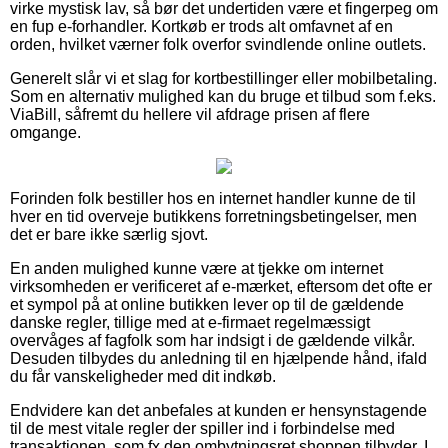
virke mystisk lav, så bør det undertiden være et fingerpeg om
en fup e-forhandler. Kortkøb er trods alt omfavnet af en
orden, hvilket værner folk overfor svindlende online outlets.
Generelt slår vi et slag for kortbestillinger eller mobilbetaling.
Som en alternativ mulighed kan du bruge et tilbud som f.eks.
ViaBill, såfremt du hellere vil afdrage prisen af flere
omgange.
Forinden folk bestiller hos en internet handler kunne de til
hver en tid overveje butikkens forretningsbetingelser, men
det er bare ikke særlig sjovt.
En anden mulighed kunne være at tjekke om internet
virksomheden er verificeret af e-mærket, eftersom det ofte er
et sympol på at online butikken lever op til de gældende
danske regler, tillige med at e-firmaet regelmæssigt
overvåges af fagfolk som har indsigt i de gældende vilkår.
Desuden tilbydes du anledning til en hjælpende hånd, ifald
du får vanskeligheder med dit indkøb.
Endvidere kan det anbefales at kunden er hensynstagende
til de mest vitale regler der spiller ind i forbindelse med
transaktionen, som fx den ombytningsret shoppen tilbyder. I