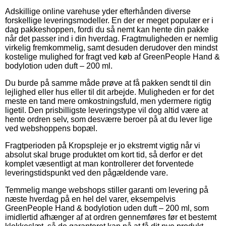
Adskillige online varehuse yder efterhånden diverse
forskellige leveringsmodeller. En der er meget populær er i
dag pakkeshoppen, fordi du så nemt kan hente din pakke
når det passer ind i din hverdag. Fragtmuligheden er nemlig
virkelig fremkommelig, samt desuden derudover den mindst
kostelige mulighed for fragt ved køb af GreenPeople Hand &
bodylotion uden duft – 200 ml.
Du burde på samme måde prøve at få pakken sendt til din
lejlighed eller hus eller til dit arbejde. Muligheden er for det
meste en tand mere omkostningsfuld, men ydermere rigtig
ligetil. Den prisbilligste leveringstype vil dog altid være at
hente ordren selv, som desværre beroer på at du lever lige
ved webshoppens bopæl.
Fragtperioden på Kropspleje er jo ekstremt vigtig når vi
absolut skal bruge produktet om kort tid, så derfor er det
komplet væsentligt at man kontrollerer det forventede
leveringstidspunkt ved den pågældende vare.
Temmelig mange webshops stiller garanti om levering på
næste hverdag på en hel del varer, eksempelvis
GreenPeople Hand & bodylotion uden duft – 200 ml, som
imidlertid afhænger af at ordren gennemføres før et bestemt