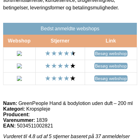
sortimentstørrelse, kundeservice, brugervenlighed,
betingelser, leveringsformer og betalingsmuligheder.
Bedst anmeldte webshops
Webshop
Stjerner
Link
Besøg webshop
Besøg webshop
Besøg webshop
Navn:
GreenPeople Hand & bodylotion uden duft – 200 ml
Kategori:
Kropspleje
Producent:
Varenummer:
1839
EAN:
5034511002821
Vurderet til
4.8
ud af 5 stjerner baseret på
37
anmeldelser