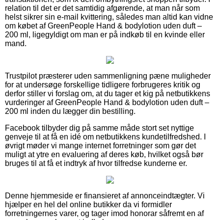
relation til det er det samtidig afgørende, at man når som
helst sikrer sin e-mail kvittering, således man altid kan vidne
om købet af GreenPeople Hand & bodylotion uden duft –
200 ml, ligegyldigt om man er på indkøb til en kvinde eller
mand.
Trustpilot præsterer uden sammenligning pæne muligheder
for at undersøge forskellige tidligere forbrugeres kritik og
derfor stiller vi forslag om, at du tager et kig på netbutikkens
vurderinger af GreenPeople Hand & bodylotion uden duft –
200 ml inden du lægger din bestilling.
Facebook tilbyder dig på samme måde stort set nyttige
genveje til at få en idé om netbutikkens kundetilfredshed. I
øvrigt møder vi mange internet forretninger som gør det
muligt at ytre en evaluering af deres køb, hvilket også bør
bruges til at få et indtryk af hvor tilfredse kunderne er.
Denne hjemmeside er finansieret af annonceindtægter. Vi
hjælper en hel del online butikker da vi formidler
forretningernes varer, og tager imod honorar såfremt en af