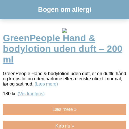
Bogen om allergi
GreenPeople Hand &
bodylotion uden duft – 200
ml
GreenPeople Hand & bodylotion uden duft, er en duftfri hånd
og krops lotion uden parfume eller æteriske olier til normal,
tør og sart hud.
(Læs mere)
180
kr.
(Vis fragtpris)
Læs mere »
Køb nu »