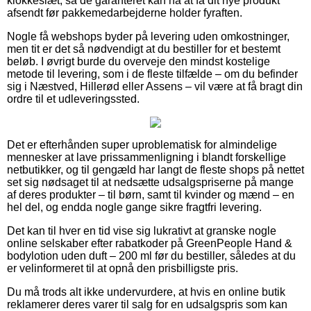
klokkeslæt, så de garanteret kan nå at få dit nye produkt
afsendt før pakkemedarbejderne holder fyraften.
Nogle få webshops byder på levering uden omkostninger,
men tit er det så nødvendigt at du bestiller for et bestemt
beløb. I øvrigt burde du overveje den mindst kostelige
metode til levering, som i de fleste tilfælde – om du befinder
sig i Næstved, Hillerød eller Assens – vil være at få bragt din
ordre til et udleveringssted.
Det er efterhånden super uproblematisk for almindelige
mennesker at lave prissammenligning i blandt forskellige
netbutikker, og til gengæld har langt de fleste shops på nettet
set sig nødsaget til at nedsætte udsalgspriserne på mange
af deres produkter – til børn, samt til kvinder og mænd – en
hel del, og endda nogle gange sikre fragtfri levering.
Det kan til hver en tid vise sig lukrativt at granske nogle
online selskaber efter rabatkoder på GreenPeople Hand &
bodylotion uden duft – 200 ml før du bestiller, således at du
er velinformeret til at opnå den prisbilligste pris.
Du må trods alt ikke undervurdere, at hvis en online butik
reklamerer deres varer til salg for en udsalgspris som kan