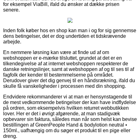
for eksempel ViaBill, ifald du ønsker at dække prisen
senere.
Inden folk køber hos en shop kan man i og for sig gennemse
dens betingelser, det er dog undertiden et tidskrævende
arbejde.
En nemmere løsning kan være at finde ud af om
webshoppen er e-mærke tilsluttet, grundet at det er en
tilkendegivelse af at internet webshoppen respekterer de
danske retningslinjer, samt at webshoppen af og til ses til af
fagfolk der kender til bestemmelserne på området.
Derudover giver det dig genvej til en håndsrækning, ifald du
skulle få vanskeligheder i processen med din shopping.
Endvidere rekommanderer vi at man er hensynstagende til
de mest vedkommende betingelser der kan have indflydelse
på ordren, som eksempelvis hvilken returret webbutikken
lover. Her er det i øvrigt afgørende, at man stadigvæk
opbevarer sin faktura, således man når som helst kan bevise
bestillingen af GreenPeople Hand & bodylotion neutral •
150ml., uafhængig om du søger et produkt til en pige eller
dreng.