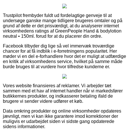
Trustpilot frembyder fuldt ud fordelagtige genveje til at
undersøge ganske mange tidligere brugeres omtaler og på
grund af dette er det prisværdigt, at du analyserer internet
virksomhedens ratings af GreenPeople Hand & bodylotion
neutral • 150ml. forud for at du placerer din ordre.
Facebook tilbyder dig lige så vel immervæk troværdige
chancer for at få indblik i e-forretningens popularitet. Her
møder vi en del e-forhandlere hvor det er muligt at udfærdige
en kritik af virksomhedens service, hvilket på samme måde
burde bruges til at vurdere hvor tilfredse kunderne er.
Vores website finansieres af reklamer. Vi arbejder tæt
sammen med et hav af internet handler når vi markedsfører
butikkernes produkter, og indkasserer betaling ifald de
brugere vi sender videre udfører et køb.
Data omkring produkter og online virksomheder opdateres
jævnligt, men vi kan ikke garantere imod korrektioner der
muligvis er udarbejdet siden vi sidste gang opdaterede
sidens informationer.