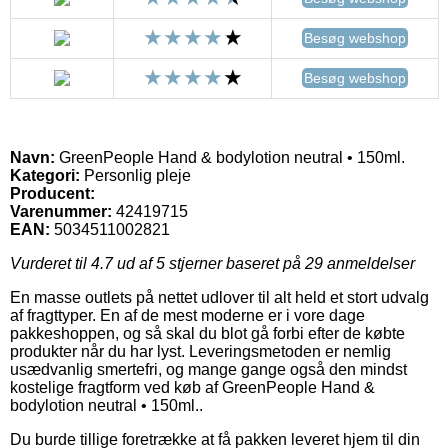
Besøg webshop
Besøg webshop
Navn:
GreenPeople Hand & bodylotion neutral • 150ml.
Kategori:
Personlig pleje
Producent:
Varenummer:
42419715
EAN:
5034511002821
Vurderet til
4.7
ud af 5 stjerner baseret på
29
anmeldelser
En masse outlets på nettet udlover til alt held et stort udvalg
af fragttyper. En af de mest moderne er i vore dage
pakkeshoppen, og så skal du blot gå forbi efter de købte
produkter når du har lyst. Leveringsmetoden er nemlig
usædvanlig smertefri, og mange gange også den mindst
kostelige fragtform ved køb af GreenPeople Hand &
bodylotion neutral • 150ml..
Du burde tillige foretrække at få pakken leveret hjem til din