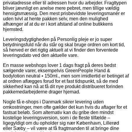
privatadresse eller til adressen hvor du arbejder. Fragttypen
bliver jævnligt en anelse mere pebret, men tillige vældig
hensigtsmæssig. Den mest prisbevidste leveringsmanér er
uden tvivl at hente pakken selv, men den mulighed
afhænger af at du er i kort afstand af online butikkens
hjemsted.
Leveringsdygtigheden på Personlig pleje er jo super
betydningsfuld når du står og skal bruge ordren om kort tid,
så herved er det rigtig aktuelt at vi finder den forventede
leveringsdato ved den aktuelle vare.
En masse webshops lover 1 dags fragt på deres bedst
sælgende varer, eksempelvis GreenPeople Hand &
bodylotion neutral • 150ml., men som imidlertid er betinget af
at ordren aflægges forud for et fast tidspunkt, så de med
sikkerhed kan nå at få dit nye produkt distribueret forinden
pakkemedarbejderne drager hjemad.
Nogle få e-shops i Danmark sikrer levering uden
omkostninger, men ofte gælder det kun hvis du aftager for et
fastsat beløb. Som alternativ kan du gribe den mindst
kostelige leveringsversion, som i de fleste tilfælde –
ligegyldigt om du opholder sig nær København, Lillerød
eller Sæby – vil være at få fragtmanden til at bringe dine