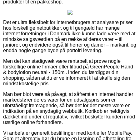
produkter til en pakkeshop.
Det er ultra fleksibelt for internetbrugere at analysere priser
hos forskellige netbutikker, og til gengæld har mange
internet forretninger i Danmark ikke kunne lade være med at
mindske salgsværdien på en række af deres varer – til
juniorer, og endvidere også til herrer og damer – markant, og
endda nogle gange byde på portofri levering.
Men det kan stadigvæk være rentabelt at prøve nogle
forskellige online firmaer efter tilbud på GreenPeople Hand
& bodylotion neutral • 150ml. inden du færdiggør din
shopping, sådan at du er velinformeret til at skaffe sig den
mindst kostelige pris.
Man bør blot være så påvagt, at såfremt en internet handler
markedsfører deres varer for en udsalgspris som er
uforståeligt fremragende, så bør det for det meste være en
indikation på en snydagtig webbutik. Kortkøb er heldigvis
dækket ind under et regulativ, hvilket beskytter kunden imod
uærlige online forhandlere.
Vi anbefaler generelt bestillinger med kort eller MobilePay.
Som et alternativ bør du bruge en løsning på afbetaling fra