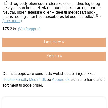
Hånd- og bodylotion uden æteriske olier, lindrer, fugter og
beskytter sart hud – efterlader huden silkeblød og næret. •
Neutral, ingen æteriske olier – ideel til meget sart hud •
Intens næring til tør hud, absorberes let uden at fedteÂ Â •
(Læs mere)
175.2
kr.
(Vis fragtpris)
Læs mere »
Køb nu »
De mest populære sundheds-webshops er i øjeblikket
Helsebixen.dk
,
Med24.dk
og
Apopro.dk
, som alle har et stort
sortiment til gode priser.