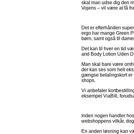
skal man udse dig den mi
Vojens – vil være at få fra
Det er efterhånden super
ergo har mange Green Peop
børn, samt også til damer
Det kan til hver en tid v
and Body Lotion Uden Duft
Man skal bare være omhygg
der kan ses som helt ekst
gængse betalingskort er 
shops.
Vi anbefaler kortbestilli
eksempel ViaBill, forudsa
Inden nogen handler hos e
webshoppens vilkår, dog 
En anden løsning kan vær