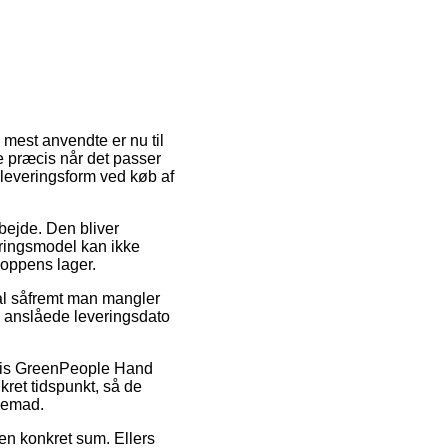
 mest anvendte er nu til
ige præcis når det passer
e leveringsform ved køb af
rbejde. Den bliver
eringsmodel kan ikke
hoppens lager.
al såfremt man mangler
en anslåede leveringsdato
lvis GreenPeople Hand
ret tidspunkt, så de
hjemad.
 en konkret sum. Ellers