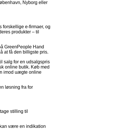
 København, Nyborg eller
forskellige e-firmaer, og
eres produkter – til
bud på GreenPeople Hand
at få den billigste pris.
l salg for en udsalgspris
isk online butik. Køb med
ren imod uægte online
n løsning fra for
e stilling til
 kan være en indikation