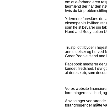
om at e-forhandleren resp
fagmænd der har den nød
hvis du får problemstilli
Ydermere foreslåes det a
eksempelvis hvilken retur
som helst bevarer sin fa
Hand and Body Lotion Ude
Trustpilot tilbyder i høj
anmeldelser og herved fo
GreenPeople Hand and Bo
Facebook medfører derudo
kundetilfredshed. I øvrig
af deres køb, som desude
Vores website finansiere
forretningernes tilbud, 
Anvisninger vedrørende p
forandringer der måtte v