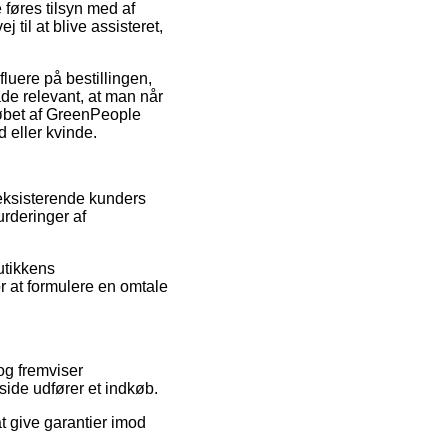
 føres tilsyn med af
l at blive assisteret,
luere på bestillingen,
åde relevant, at man når
købet af GreenPeople
 eller kvinde.
e eksisterende kunders
rderinger af
utikkens
r at formulere en omtale
og fremviser
side udfører et indkøb.
t give garantier imod