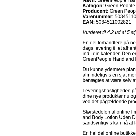
Navn:
GreenPeople Hand
Kategori:
Green People 
Producent:
Green Peop
Varenummer:
5034511
EAN:
5034511002821
Vurderet til
4.2
ud af 5 st
En del forhandlere på net
dags levering til et afhen
ind i din kalender. Den e
GreenPeople Hand and B
Du kunne ydermere planlægg
almindeligvis en sjat mer
benægtes at være selv at
Leveringshastigheden på
dine nye produkter nu og 
ved det pågældende pro
Størstedelen af online 
and Body Lotion Uden Duf
sandsynligvis kan nå at 
En hel del online butikke