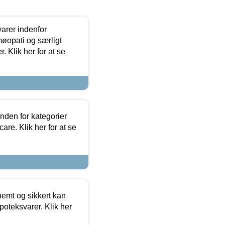
arer indenfor
møopati og særligt
 Klik her for at se
nden for kategorier
re. Klik her for at se
emt og sikkert kan
oteksvarer. Klik her