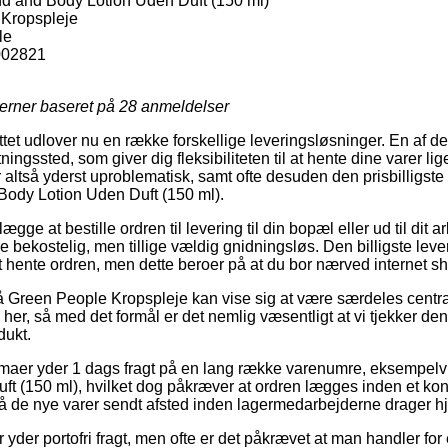
 and Body Lotion Uden Duft (150 ml)
Kropspleje
le
002821
jerner baseret på
28
anmeldelser
tet udlover nu en række forskellige leveringsløsninger. En af de
tningssted, som giver dig fleksibiliteten til at hente dine varer l
r altså yderst uproblematisk, samt ofte desuden den prisbilligst
ody Lotion Uden Duft (150 ml).
e at bestille ordren til levering til din bopæl eller ud til dit a
e bekostelig, men tillige vældig gnidningsløs. Den billigste lev
 hente ordren, men dette beroer på at du bor nærved internet s
 Green People Kropspleje kan vise sig at være særdeles centr
her, så med det formål er det nemlig væsentligt at vi tjekker d
dukt.
firmaer yder 1 dags fragt på en lang række varenumre, eksempe
t (150 ml), hvilket dog påkræver at ordren lægges inden et konk
få de nye varer sendt afsted inden lagermedarbejderne drager 
r yder portofri fragt, men ofte er det påkrævet at man handler for