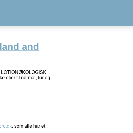
Hand and
DY LOTIONØKOLOGISK
lier til normal, tør og
ro.dk
, som alle har et