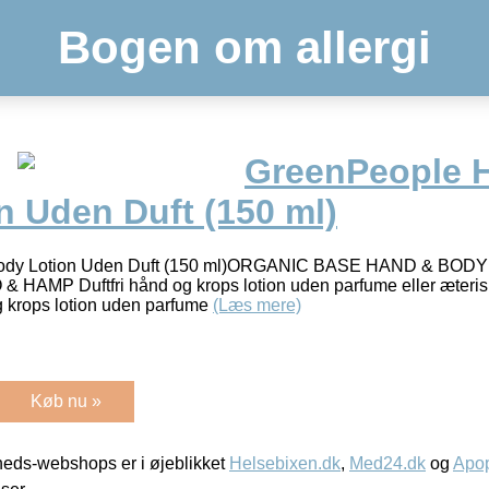
Bogen om allergi
GreenPeople 
n Uden Duft (150 ml)
Body Lotion Uden Duft (150 ml)ORGANIC BASE HAND & BO
MP Duftfri hånd og krops lotion uden parfume eller æteriske o
g krops lotion uden parfume
(Læs mere)
Køb nu »
eds-webshops er i øjeblikket
Helsebixen.dk
,
Med24.dk
og
Apop