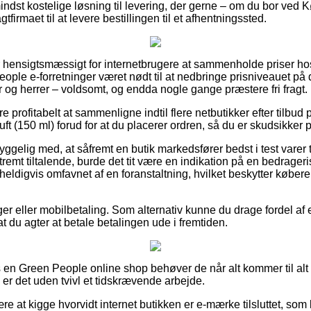
ndst kostelige løsning til levering, der gerne – om du bor ved
gtfirmaet til at levere bestillingen til et afhentningssted.
 hensigtsmæssigt for internetbrugere at sammenholde priser hos 
le e-forretninger været nødt til at nedbringe prisniveauet på d
 og herrer – voldsomt, og endda nogle gange præstere fri fragt.
ære profitabelt at sammenligne indtil flere netbutikker efter til
 (150 ml) forud for at du placerer ordren, så du er skudsikker på 
elig med, at såfremt en butik markedsfører bedst i test varer ti
remt tiltalende, burde det tit være en indikation på en bedrager
heldigvis omfavnet af en foranstaltning, hvilket beskytter købe
nger eller mobilbetaling. Som alternativ kunne du drage fordel af e
t du agter at betale betalingen ude i fremtiden.
n Green People online shop behøver de når alt kommer til alt tag
er det uden tvivl et tidskrævende arbejde.
e at kigge hvorvidt internet butikken er e-mærke tilsluttet, som