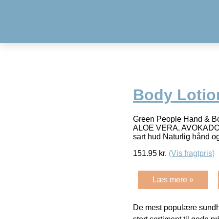
Body Lotio
Green People Hand & 
ALOE VERA, AVOKADO & HA
sart hud Naturlig hånd o
151.95
kr.
(Vis fragtpris)
Læs mere »
De mest populære sundh