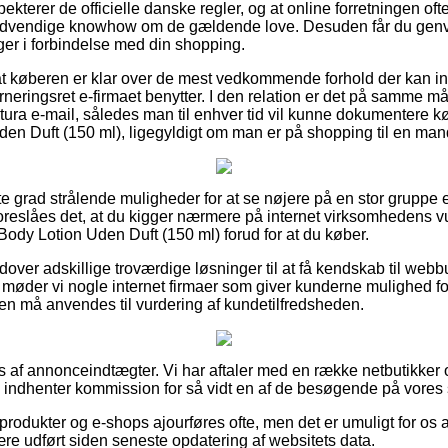
ekterer de officielle danske regler, og at online forretningen ofte
vendige knowhow om de gældende love. Desuden får du genvej ti
nger i forbindelse med din shopping.
t køberen er klar over de mest vedkommende forhold der kan inf
neringsret e-firmaet benytter. I den relation er det på samme m
ktura e-mail, således man til enhver tid vil kunne dokumentere 
n Duft (150 ml), ligegyldigt om man er på shopping til en mand
este grad strålende muligheder for at se nøjere på en stor grupp
reslåes det, at du kigger nærmere på internet virksomhedens vu
dy Lotion Uden Duft (150 ml) forud for at du køber.
ver adskillige troværdige løsninger til at få kendskab til webb
t møder vi nogle internet firmaer som giver kunderne mulighed fo
n må anvendes til vurdering af kundetilfredsheden.
s af annonceindtægter. Vi har aftaler med en række netbutikker 
og indhenter kommission for så vidt en af de besøgende på vores 
rodukter og e-shops ajourføres ofte, men det er umuligt for os a
ære udført siden seneste opdatering af websitets data.