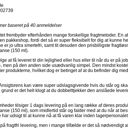
le
002739
rner baseret på
40
anmeldelser
ttet frembyder efterhånden mange forskellige fragtmetoder. En a
il en pakkeshop, fordi det så er super fleksibelt for dig at kunne 
 er jo ultra smertefri, samt tit desuden den prisbilligste fragtlø
anse (150 ml).
 at få leveret til din lejlighed eller hus eller til når du er på 
e, men på den anden side usædvanlig simpel. Den mindst kostel
er produkterne, hvilket dog er betinget af at du befinder dig med 
Ansigtsrens kan være super udslagsgivende hvis du står og ska
n grund er det helt klogt at du dobbelttjekker den anslåede lever
mheder tilsiger 1 dags levering på en lang række af deres produ
e (150 ml), som imidlertid står og falder med at du når at besti
har udsigt til at kunne nå at få varen klar inden lagerpersonalet 
å fragtfri levering, men i mange tilfælde er det så nødvendigt a