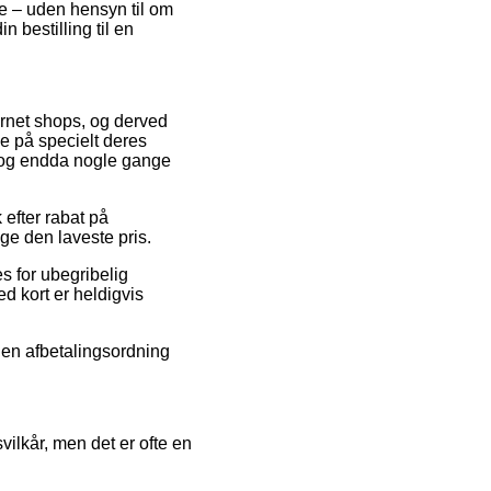
te – uden hensyn til om
n bestilling til en
ernet shops, og derved
ne på specielt deres
t, og endda nogle gange
 efter rabat på
ge den laveste pris.
s for ubegribelig
d kort er heldigvis
e en afbetalingsordning
ilkår, men det er ofte en