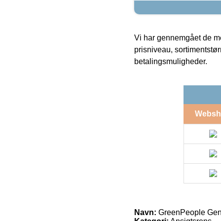
Vi har gennemgået de mes
prisniveau, sortimentstø
betalingsmuligheder.
Websh
Navn:
GreenPeople Gent