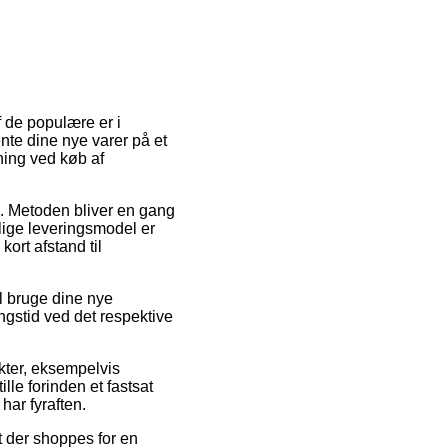
f de populære er i
hente dine nye varer på et
sning ved køb af
job. Metoden bliver en gang
ige leveringsmodel er
kort afstand til
l bruge dine nye
ingstid ved det respektive
kter, eksempelvis
lle forinden et fastsat
har fyraften.
t der shoppes for en