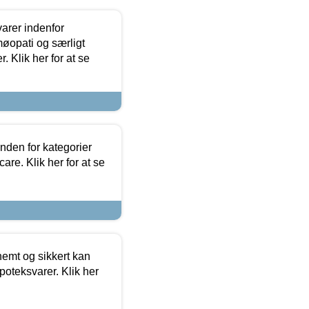
arer indenfor
møopati og særligt
 Klik her for at se
nden for kategorier
re. Klik her for at se
emt og sikkert kan
oteksvarer. Klik her