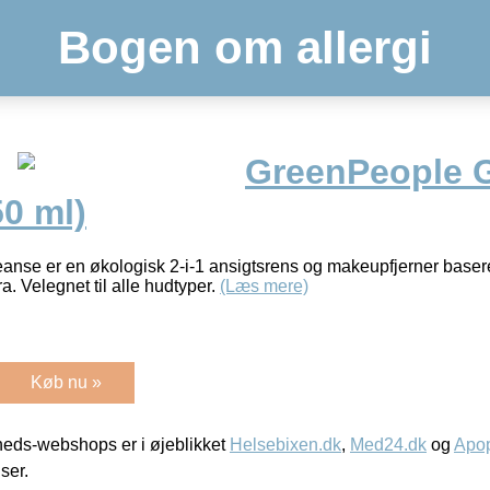
Bogen om allergi
GreenPeople G
0 ml)
nse er en økologisk 2-i-1 ansigtsrens og makeupfjerner basere
. Velegnet til alle hudtyper.
(Læs mere)
Køb nu »
eds-webshops er i øjeblikket
Helsebixen.dk
,
Med24.dk
og
Apop
iser.