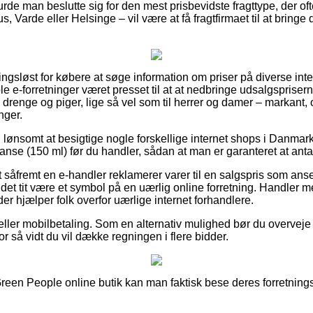
urde man beslutte sig for den mest prisbevidste fragttype, der of
, Varde eller Helsinge – vil være at få fragtfirmaet til at bringe di
ngsløst for købere at søge information om priser på diverse int
e e-forretninger været presset til at at nedbringe udsalgspriser
til drenge og piger, lige så vel som til herrer og damer – markan
nger.
g lønsomt at besigtige nogle forskellige internet shops i Danmark
se (150 ml) før du handler, sådan at man er garanteret at anta
såfremt en e-handler reklamerer varer til en salgspris som anse
et tit være et symbol på en uærlig online forretning. Handler me
der hjælper folk overfor uærlige internet forhandlere.
r eller mobilbetaling. Som en alternativ mulighed bør du overvej
or så vidt du vil dække regningen i flere bidder.
reen People online butik kan man faktisk bese deres forretningsv