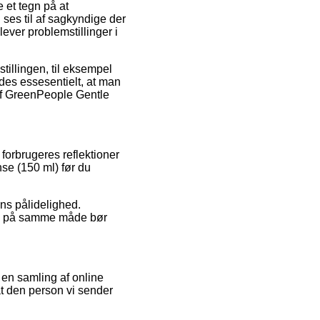
 et tegn på at
ses til af sagkyndige der
lever problemstillinger i
tillingen, til eksempel
edes essesentielt, at man
af GreenPeople Gentle
forbrugeres reflektioner
se (150 ml) før du
ens pålidelighed.
om på samme måde bør
 en samling af online
 at den person vi sender