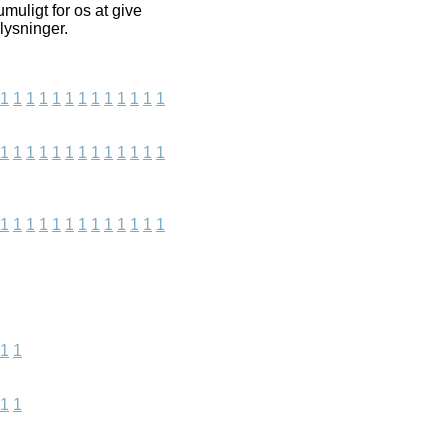
muligt for os at give
lysninger.
1
1
1
1
1
1
1
1
1
1
1
1
1
1
1
1
1
1
1
1
1
1
1
1
1
1
1
1
1
1
1
1
1
1
1
1
1
1
1
1
1
1
1