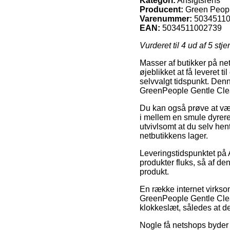
Kategori:
Ansigtsrens
Producent:
Green Peop
Varenummer:
5034511
EAN:
5034511002739
Vurderet til
4
ud af 5 stje
Masser af butikker på ne
øjeblikket at få leveret t
selvvalgt tidspunkt. Denne
GreenPeople Gentle Cle
Du kan også prøve at vælge
i mellem en smule dyrer
utvivlsomt at du selv hent
netbutikkens lager.
Leveringstidspunktet på 
produkter fluks, så af de
produkt.
En række internet virkso
GreenPeople Gentle Cleans
klokkeslæt, således at de 
Nogle få netshops byder p