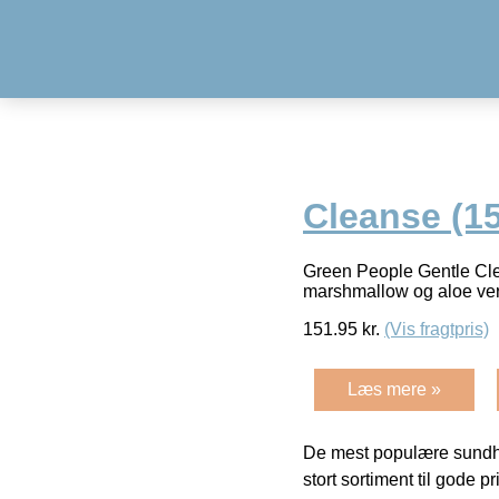
Cleanse (15
Green People Gentle Clea
marshmallow og aloe vera
151.95
kr.
(Vis fragtpris)
Læs mere »
De mest populære sundh
stort sortiment til gode pr