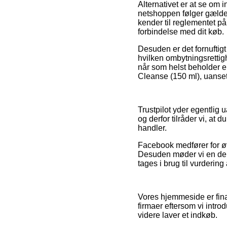
Alternativet er at se om 
netshoppen følger gælden
kender til reglementet på
forbindelse med dit køb.
Desuden er det fornuftigt
hvilken ombytningsrettigh
når som helst beholder e
Cleanse (150 ml), uanset 
Trustpilot yder egentlig
og derfor tilråder vi, a
handler.
Facebook medfører for øvri
Desuden møder vi en del
tages i brug til vurdering
Vores hjemmeside er fina
firmaer eftersom vi intro
videre laver et indkøb.