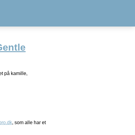
entle
t på kamille,
ro.dk
, som alle har et