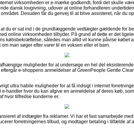
internet virksomheden er e-mærke godkendt, fordi det skulle være
de dansk lovgivning, udover at online forhandleren undertiden 
 området. Desuden får du genvej til at blive assisteret, når du op
 at du er sat ind i de grundlæggende vedtægter gældende for bes
ed online virksomheden tilbyder. På grund af dette er det ligel
ns købsbekræftelse, således man altid vil kunne påvise købet 
om man søger efter varer til en voksen eller et barn.
 uafhængige muligheder for at undersøge en hel del eksisterende 
t du eftergår e-shoppens anmeldelser af GreenPeople Gentle Clean
gt ultra habile muligheder for at få indsigt i internet forretning
 e-handler hvor du kan afgive en anmeldelse af deres køb, s
 af hvor tilfredse kunderne er.
nsieret af indtægter fra reklamer. Vi har et fast samarbejde med
ducerer forretningernes tilbud, og modtager betaling i tilfælde af