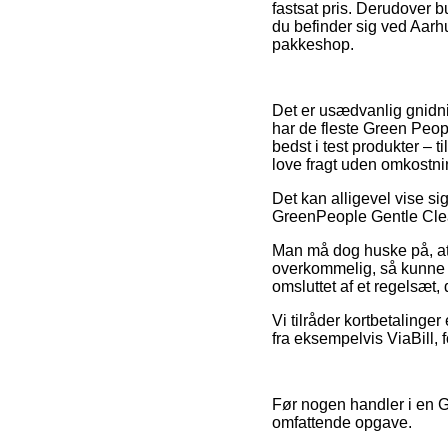
fastsat pris. Derudover b
du befinder sig ved Aarhus
pakkeshop.
Det er usædvanlig gnidni
har de fleste Green Peopl
bedst i test produkter – 
love fragt uden omkostni
Det kan alligevel vise si
GreenPeople Gentle Clean
Man må dog huske på, at 
overkommelig, så kunne d
omsluttet af et regelsæt, 
Vi tilråder kortbetalinge
fra eksempelvis ViaBill, f
Før nogen handler i en G
omfattende opgave.