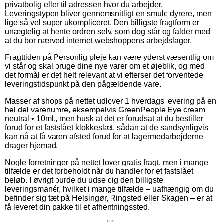
privatbolig eller til adressen hvor du arbejder.
Leveringstypen bliver gennemsnitligt en smule dyrere, men
lige så vel super ukompliceret. Den billigste fragtform er
unægtelig at hente ordren selv, som dog står og falder med
at du bor nærved internet webshoppens arbejdslager.
Fragttiden på Personlig pleje kan være yderst væsentlig om
vi står og skal bruge dine nye varer om et øjeblik, og med
det formål er det helt relevant at vi efterser det forventede
leveringstidspunkt på den pågældende vare.
Masser af shops på nettet udlover 1 hverdags levering på en
hel del varenumre, eksempelvis GreenPeople Eye cream
neutral • 10ml., men husk at det er forudsat at du bestiller
forud for et fastslået klokkeslæt, sådan at de sandsynligvis
kan nå at få varen afsted forud for at lagermedarbejderne
drager hjemad.
Nogle forretninger på nettet lover gratis fragt, men i mange
tilfælde er det forbeholdt når du handler for et fastslået
beløb. I øvrigt burde du udse dig den billigste
leveringsmanér, hvilket i mange tilfælde – uafhængig om du
befinder sig tæt på Helsingør, Ringsted eller Skagen – er at
få leveret din pakke til et afhentningssted.