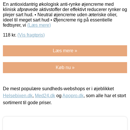
En antioxidantrig økologisk anti-rynke øjencreme med
klinisk afprøvede aktivstoffer der effektivt reducerer rynker og
plejer sart hud. • Neutral øjencreme uden æteriske olier,
ideel til meget sart hud • Øjencreme rig på essentielle
fedtsyrer, vi
(Læs mere)
118
kr.
(Vis fragtpris)
Læs mere »
Køb nu »
De mest populære sundheds-webshops er i øjeblikket
Helsebixen.dk
,
Med24.dk
og
Apopro.dk
, som alle har et stort
sortiment til gode priser.