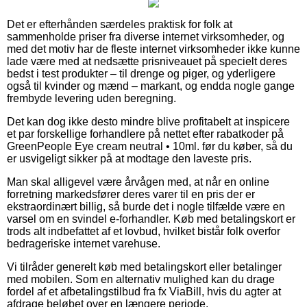
Det er efterhånden særdeles praktisk for folk at
sammenholde priser fra diverse internet virksomheder, og
med det motiv har de fleste internet virksomheder ikke kunne
lade være med at nedsætte prisniveauet på specielt deres
bedst i test produkter – til drenge og piger, og yderligere
også til kvinder og mænd – markant, og endda nogle gange
frembyde levering uden beregning.
Det kan dog ikke desto mindre blive profitabelt at inspicere
et par forskellige forhandlere på nettet efter rabatkoder på
GreenPeople Eye cream neutral • 10ml. før du køber, så du
er usvigeligt sikker på at modtage den laveste pris.
Man skal alligevel være årvågen med, at når en online
forretning markedsfører deres varer til en pris der er
ekstraordinært billig, så burde det i nogle tilfælde være en
varsel om en svindel e-forhandler. Køb med betalingskort er
trods alt indbefattet af et lovbud, hvilket bistår folk overfor
bedrageriske internet varehuse.
Vi tilråder generelt køb med betalingskort eller betalinger
med mobilen. Som en alternativ mulighed kan du drage
fordel af et afbetalingstilbud fra fx ViaBill, hvis du agter at
afdrage beløbet over en længere periode.