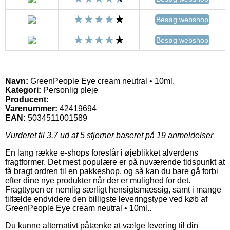
Besøg webshop
Besøg webshop
Navn:
GreenPeople Eye cream neutral • 10ml.
Kategori:
Personlig pleje
Producent:
Varenummer:
42419694
EAN:
5034511001589
Vurderet til
3.7
ud af 5 stjerner baseret på
19
anmeldelser
En lang række e-shops foreslår i øjeblikket alverdens
fragtformer. Det mest populære er på nuværende tidspunkt at
få bragt ordren til en pakkeshop, og så kan du bare gå forbi
efter dine nye produkter når der er mulighed for det.
Fragttypen er nemlig særligt hensigtsmæssig, samt i mange
tilfælde endvidere den billigste leveringstype ved køb af
GreenPeople Eye cream neutral • 10ml..
Du kunne alternativt påtænke at vælge levering til din