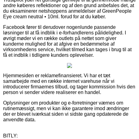
andre køberes reflektioner og af den grund anbefales det, at
du eksaminerer netshoppens anmeldelser af GreenPeople
Eye cream neutral • 10ml. forud for at du køber.
Facebook fører til derudover nogenlunde passende
løsninger til at få indblik i e-forhandlerens pålidelighed. I
øvrigt møder vi en række outlets på nettet som giver
kunderne mulighed for at afgive en bedømmelse af
virksomhedens service, hvilket tilmed kan tages i brug til at
få et indblik i tidligere kunders oplevelser.
Hjemmesiden er reklamefinansieret. Vi har et tæt
samarbejde med en række internet varehuse når vi
introducerer firmaernes tilbud, og tager kommission hvis den
person vi sender videre realiserer en handel.
Oplysninger om produkter og e-forretninger værnes om
rutinemæssigt, men vi kan ikke garantere imod ændringer
der er blevet iværksat siden vi sidste gang opdaterede de
anvendte data.
BITLY: