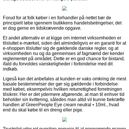
Forud for at folk køber i en forhandler på nettet bør de
principielt løbe igennem butikkens handelsbetingelser, det
er dog gerne en tidskrævende opgave.
Et andet alternativ er at kigge om internet virksomheden er
tilsluttet e-mærket, siden det almindeligvis er en garanti for at
e-shoppen tilslutter sig de gældende danske regler, og at
virksomheden nu og da gennemses af fagmænd der kender
reglementet på området. Dette er en god chance for bistand,
ifald du forvoldes vanskeligheder i forbindelse med dit
indkøb.
Ligeså kan det anbefales at kunden er vaks omkring de mest
basale bestemmelser der gør sig gældende i forbindelse
med købet, eksempelvis hvilken returrettighed forretningen
tilsikrer. Her er det ydermere afgørende, at man til enhver tid
beholder sin kvittering, således man altid vil kunne bekræfte
handlen af GreenPeople Eye cream neutral • 10ml., hvad
end du skal købe til en dreng eller pige.
Trustpilot yder ret gunstige genveje til at gennemrode mange