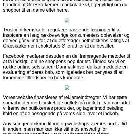
handlen af Græskarkerner i chokolade Ø, ligegyldigt om du
shopper til en dame eller herre.
Trustpilot fremskaffer regulære passende løsninger til at
inspicere en lang række øvrige konsumenters oplevelser og
derved går vi ind for, at du eftersøger netbutikkens ratings af
Græskarkerner i chokolade Ø forud for at du bestiller.
Facebook medfører desuden en del fremragende metoder til
at få indsigt i online shoppens popularitet. Tilmed ser vi en
række online selskaber i Danmark hvor du kan meddele en
evaluering af deres køb, som ligeledes bør benyttes til at
fornemme tilfredsheden hos kunderne.
Vores website finansieres af reklameindtægter. Vi har tætte
samarbejder med forskellige outlets på nettet i Danmark idet
vi fremviser butikkernes produkter, og tager imod betaling
ifald en af de besøgende på vores side laver et indkøb.
Anvisninger omkring tilbud og webshops værnes om fra tid
til anden, men man kan ikke stille os ansvarlig for