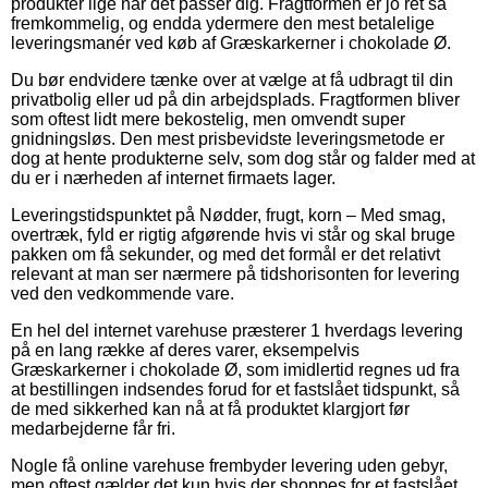
produkter lige når det passer dig. Fragtformen er jo ret så
fremkommelig, og endda ydermere den mest betalelige
leveringsmanér ved køb af Græskarkerner i chokolade Ø.
Du bør endvidere tænke over at vælge at få udbragt til din
privatbolig eller ud på din arbejdsplads. Fragtformen bliver
som oftest lidt mere bekostelig, men omvendt super
gnidningsløs. Den mest prisbevidste leveringsmetode er
dog at hente produkterne selv, som dog står og falder med at
du er i nærheden af internet firmaets lager.
Leveringstidspunktet på Nødder, frugt, korn – Med smag,
overtræk, fyld er rigtig afgørende hvis vi står og skal bruge
pakken om få sekunder, og med det formål er det relativt
relevant at man ser nærmere på tidshorisonten for levering
ved den vedkommende vare.
En hel del internet varehuse præsterer 1 hverdags levering
på en lang række af deres varer, eksempelvis
Græskarkerner i chokolade Ø, som imidlertid regnes ud fra
at bestillingen indsendes forud for et fastslået tidspunkt, så
de med sikkerhed kan nå at få produktet klargjort før
medarbejderne får fri.
Nogle få online varehuse frembyder levering uden gebyr,
men oftest gælder det kun hvis der shoppes for et fastslået