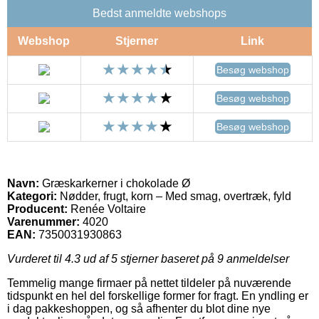
Bedst anmeldte webshops
Webshop
Stjerner
Link
Besøg webshop
Besøg webshop
Besøg webshop
Navn:
Græskarkerner i chokolade Ø
Kategori:
Nødder, frugt, korn – Med smag, overtræk, fyld
Producent:
Renée Voltaire
Varenummer:
4020
EAN:
7350031930863
Vurderet til
4.3
ud af 5 stjerner baseret på
9
anmeldelser
Temmelig mange firmaer på nettet tildeler på nuværende
tidspunkt en hel del forskellige former for fragt. En yndling er
i dag pakkeshoppen, og så afhenter du blot dine nye