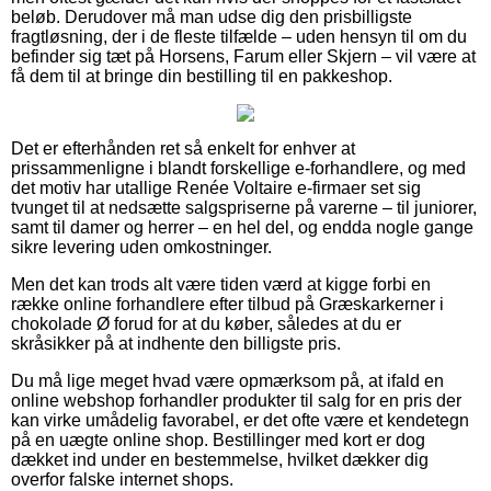
beløb. Derudover må man udse dig den prisbilligste
fragtløsning, der i de fleste tilfælde – uden hensyn til om du
befinder sig tæt på Horsens, Farum eller Skjern – vil være at
få dem til at bringe din bestilling til en pakkeshop.
Det er efterhånden ret så enkelt for enhver at
prissammenligne i blandt forskellige e-forhandlere, og med
det motiv har utallige Renée Voltaire e-firmaer set sig
tvunget til at nedsætte salgspriserne på varerne – til juniorer,
samt til damer og herrer – en hel del, og endda nogle gange
sikre levering uden omkostninger.
Men det kan trods alt være tiden værd at kigge forbi en
række online forhandlere efter tilbud på Græskarkerner i
chokolade Ø forud for at du køber, således at du er
skråsikker på at indhente den billigste pris.
Du må lige meget hvad være opmærksom på, at ifald en
online webshop forhandler produkter til salg for en pris der
kan virke umådelig favorabel, er det ofte være et kendetegn
på en uægte online shop. Bestillinger med kort er dog
dækket ind under en bestemmelse, hvilket dækker dig
overfor falske internet shops.