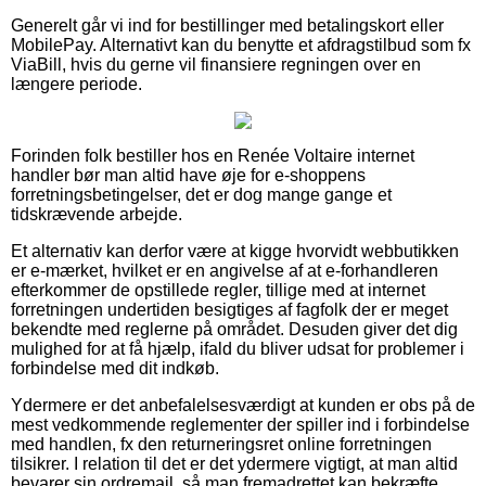
Generelt går vi ind for bestillinger med betalingskort eller
MobilePay. Alternativt kan du benytte et afdragstilbud som fx
ViaBill, hvis du gerne vil finansiere regningen over en
længere periode.
Forinden folk bestiller hos en Renée Voltaire internet
handler bør man altid have øje for e-shoppens
forretningsbetingelser, det er dog mange gange et
tidskrævende arbejde.
Et alternativ kan derfor være at kigge hvorvidt webbutikken
er e-mærket, hvilket er en angivelse af at e-forhandleren
efterkommer de opstillede regler, tillige med at internet
forretningen undertiden besigtiges af fagfolk der er meget
bekendte med reglerne på området. Desuden giver det dig
mulighed for at få hjælp, ifald du bliver udsat for problemer i
forbindelse med dit indkøb.
Ydermere er det anbefalelsesværdigt at kunden er obs på de
mest vedkommende reglementer der spiller ind i forbindelse
med handlen, fx den returneringsret online forretningen
tilsikrer. I relation til det er det ydermere vigtigt, at man altid
bevarer sin ordremail, så man fremadrettet kan bekræfte