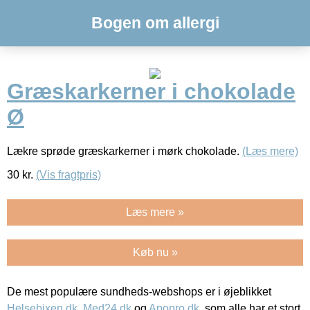
Bogen om allergi
Græskarkerner i chokolade
Ø
Lækre sprøde græskarkerner i mørk chokolade.
(Læs mere)
30
kr.
(Vis fragtpris)
Læs mere »
Køb nu »
De mest populære sundheds-webshops er i øjeblikket
Helsebixen.dk
,
Med24.dk
og
Apopro.dk
, som alle har et stort