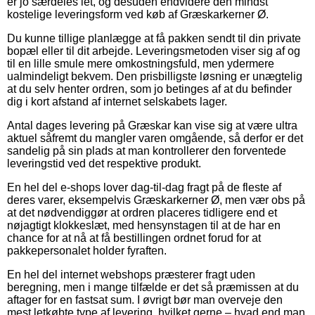
er jo særdeles let, og desuden endvidere den mindst
kostelige leveringsform ved køb af Græskarkerner Ø.
Du kunne tillige planlægge at få pakken sendt til din private
bopæl eller til dit arbejde. Leveringsmetoden viser sig af og
til en lille smule mere omkostningsfuld, men ydermere
ualmindeligt bekvem. Den prisbilligste løsning er unægtelig
at du selv henter ordren, som jo betinges af at du befinder
dig i kort afstand af internet selskabets lager.
Antal dages levering på Græskar kan vise sig at være ultra
aktuel såfremt du mangler varen omgående, så derfor er det
sandelig på sin plads at man kontrollerer den forventede
leveringstid ved det respektive produkt.
En hel del e-shops lover dag-til-dag fragt på de fleste af
deres varer, eksempelvis Græskarkerner Ø, men vær obs på
at det nødvendiggør at ordren placeres tidligere end et
nøjagtigt klokkeslæt, med hensynstagen til at de har en
chance for at nå at få bestillingen ordnet forud for at
pakkepersonalet holder fyraften.
En hel del internet webshops præsterer fragt uden
beregning, men i mange tilfælde er det så præmissen at du
aftager for en fastsat sum. I øvrigt bør man overveje den
mest letkøbte type af levering, hvilket gerne – hvad end man