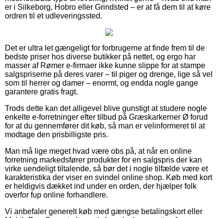
er i Silkeborg, Hobro eller Grindsted – er at få dem til at køre
ordren til et udleveringssted.
Det er ultra let gængeligt for forbrugerne at finde frem til de
bedste priser hos diverse butikker på nettet, og ergo har
masser af Rømer e-firmaer ikke kunne slippe for at stampe
salgspriserne på deres varer – til piger og drenge, lige så vel
som til herrer og damer – enormt, og endda nogle gange
garantere gratis fragt.
Trods dette kan det alligevel blive gunstigt at studere nogle
enkelte e-forretninger efter tilbud på Græskarkerner Ø forud
for at du gennemfører dit køb, så man er velinformeret til at
modtage den prisbilligste pris.
Man må lige meget hvad være obs på, at når en online
forretning markedsfører produkter for en salgspris der kan
virke uendeligt tiltalende, så bør det i nogle tilfælde være et
karakteristika der viser en svindel online shop. Køb med kort
er heldigvis dækket ind under en orden, der hjælper folk
overfor fup online forhandlere.
Vi anbefaler generelt køb med gængse betalingskort eller