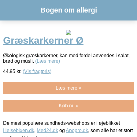
Bogen om allergi
Græskarkerner Ø
Økologisk græskarkerner, kan med fordel anvendes i salat,
brød og müsli.
(Læs mere)
44.95
kr.
(Vis fragtpris)
Læs mere »
Køb nu »
De mest populære sundheds-webshops er i øjeblikket
Helsebixen.dk
,
Med24.dk
og
Apopro.dk
, som alle har et stort