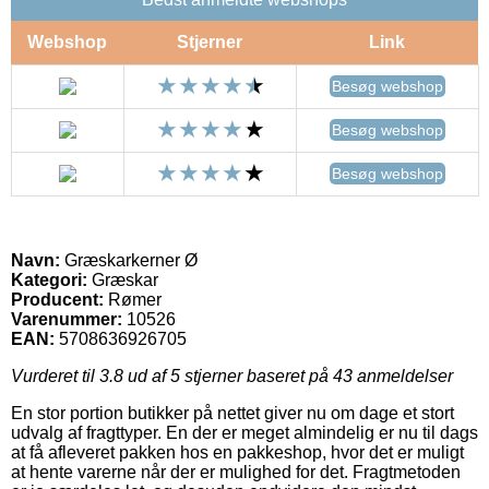
Webshop
Stjerner
Link
Besøg webshop
Besøg webshop
Besøg webshop
Navn:
Græskarkerner Ø
Kategori:
Græskar
Producent:
Rømer
Varenummer:
10526
EAN:
5708636926705
Vurderet til
3.8
ud af 5 stjerner baseret på
43
anmeldelser
En stor portion butikker på nettet giver nu om dage et stort
udvalg af fragttyper. En der er meget almindelig er nu til dags
at få afleveret pakken hos en pakkeshop, hvor det er muligt
at hente varerne når der er mulighed for det. Fragtmetoden