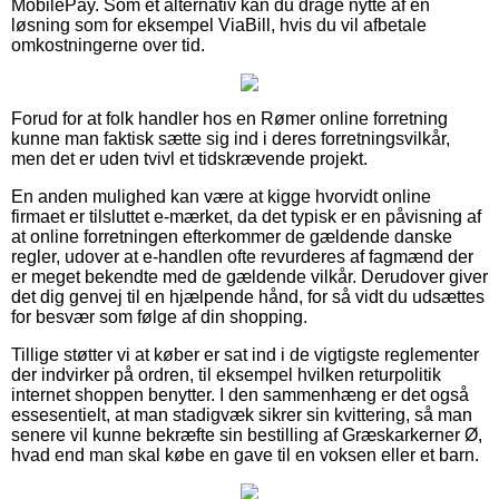
MobilePay. Som et alternativ kan du drage nytte af en
løsning som for eksempel ViaBill, hvis du vil afbetale
omkostningerne over tid.
Forud for at folk handler hos en Rømer online forretning
kunne man faktisk sætte sig ind i deres forretningsvilkår,
men det er uden tvivl et tidskrævende projekt.
En anden mulighed kan være at kigge hvorvidt online
firmaet er tilsluttet e-mærket, da det typisk er en påvisning af
at online forretningen efterkommer de gældende danske
regler, udover at e-handlen ofte revurderes af fagmænd der
er meget bekendte med de gældende vilkår. Derudover giver
det dig genvej til en hjælpende hånd, for så vidt du udsættes
for besvær som følge af din shopping.
Tillige støtter vi at køber er sat ind i de vigtigste reglementer
der indvirker på ordren, til eksempel hvilken returpolitik
internet shoppen benytter. I den sammenhæng er det også
essesentielt, at man stadigvæk sikrer sin kvittering, så man
senere vil kunne bekræfte sin bestilling af Græskarkerner Ø,
hvad end man skal købe en gave til en voksen eller et barn.