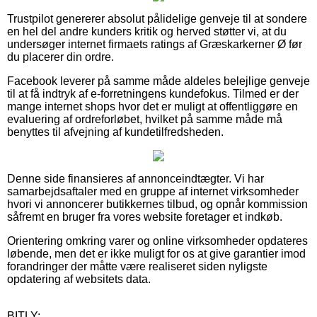
Trustpilot genererer absolut pålidelige genveje til at sondere
en hel del andre kunders kritik og herved støtter vi, at du
undersøger internet firmaets ratings af Græskarkerner Ø før
du placerer din ordre.
Facebook leverer på samme måde aldeles belejlige genveje
til at få indtryk af e-forretningens kundefokus. Tilmed er der
mange internet shops hvor det er muligt at offentliggøre en
evaluering af ordreforløbet, hvilket på samme måde må
benyttes til afvejning af kundetilfredsheden.
Denne side finansieres af annonceindtægter. Vi har
samarbejdsaftaler med en gruppe af internet virksomheder
hvori vi annoncerer butikkernes tilbud, og opnår kommission
såfremt en bruger fra vores website foretager et indkøb.
Orientering omkring varer og online virksomheder opdateres
løbende, men det er ikke muligt for os at give garantier imod
forandringer der måtte være realiseret siden nyligste
opdatering af websitets data.
BITLY: