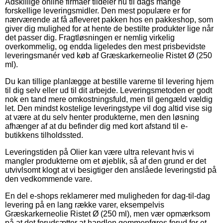
Adskillige online firmaer tildeler nu til dags mange
forskellige leveringsmidler. Den mest populære er for
nærværende at få afleveret pakken hos en pakkeshop, som
giver dig mulighed for at hente de bestilte produkter lige når
det passer dig. Fragtløsningen er nemlig virkelig
overkommelig, og endda ligeledes den mest prisbevidste
leveringsmanér ved køb af Græskarkerneolie Ristet Ø (250
ml).
Du kan tillige planlægge at bestille varerne til levering hjem
til dig selv eller ud til dit arbejde. Leveringsmetoden er godt
nok en tand mere omkostningsfuld, men til gengæld vældig
let. Den mindst kostelige leveringstype vil dog altid vise sig
at være at du selv henter produkterne, men den løsning
afhænger af at du befinder dig med kort afstand til e-
butikkens tilholdssted.
Leveringstiden på Olier kan være ultra relevant hvis vi
mangler produkterne om et øjeblik, så af den grund er det
utvivlsomt klogt at vi besigtiger den anslåede leveringstid på
den vedkommende vare.
En del e-shops reklamerer med muligheden for dag-til-dag
levering på en lang række varer, eksempelvis
Græskarkerneolie Ristet Ø (250 ml), men vær opmærksom
på at det forudsætter at handlen gemmenføres forud for et