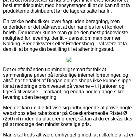
besluttet tidspunkt, med hensynstagen til at de kan nå at få
produkterne distribueret før de lageransatte har fri.
En række netbutikker lover fragt uden beregning, men
undertiden er det påkrævet at der handles for et konkret
beløb. Derudover kunne man gribe den mest prisbevidste
mulighed for levering, der tit – uanset om man bor nær
Kolding, Frederiksværk eller Fredensborg – vil være at få
dem til at bringe din bestilling til et afhentningssted.
Det er efterhånden ualmindeligt smart for folk at
sammenligne priser på forskellige internet forretninger, og
altså har flertallet af Biogan online shops ikke kunne slippe
for at nedbringe prisniveauet på varerne – til juniorer, og
ligeså til voksne – markant, og endda nogle gange sikre
levering uden beregning.
Men det kan imidlertid vise sig indbringende at prøve nogle
webshops efter rabatkoder på Græskarkerneolie Ristet Ø
(250 ml) inden du placerer ordren, sådan at du er skråsikker
på at modtage den mindst kostelige pris.
Man skal trods alt være omhyggelig med, at i tilfælde af at en