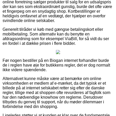
online forretning sælger produkter til salg for en udsalgspris
der kan ses som ekstraordinært gunstig, burde det ofte være
et fingerpeg om en snydagtig shop. Kortbestillinger er
heldigvis omfavnet af en vedtægt, der hjælper en overfor
svindlende online selskaber.
Generelt tilråder vi køb med gængse betalingskort eller
mobilbetaling. Som alternativ kan du benytte en
afdragsordning som for eksempel ViaBill, for så vidt du ser
en fordel i at dække prisen i flere bidder.
Før nogen bestiller på en Biogan internet forhandler burde
de i reglen have øje for butikkens regler, det er dog normalt
ikke videre spændende.
Alternativet kunne måske være at bemærke om online
virksomheden er medlem af e-mærket, da det typisk er et
billede på at internet selskabet retter sig efter de danske
regler, tillige med at shoppen ofte revurderes af fagfolk som
har den nødvendige knowhow om reglerne. Derudover
tilbydes du genvej til support, når du møder dilemmaer i
forbindelse med din shopping.
Ligeledes støtter vi at kunden er klar over de fundamentale