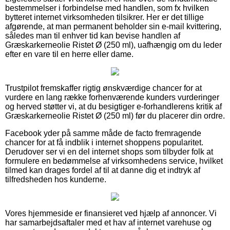
bestemmelser i forbindelse med handlen, som fx hvilken
bytteret internet virksomheden tilsikrer. Her er det tillige
afgørende, at man permanent beholder sin e-mail kvittering,
således man til enhver tid kan bevise handlen af
Græskarkerneolie Ristet Ø (250 ml), uafhængig om du leder
efter en vare til en herre eller dame.
Trustpilot fremskaffer rigtig ønskværdige chancer for at
vurdere en lang række forhenværende kunders vurderinger
og herved støtter vi, at du besigtiger e-forhandlerens kritik af
Græskarkerneolie Ristet Ø (250 ml) før du placerer din ordre.
Facebook yder på samme måde de facto fremragende
chancer for at få indblik i internet shoppens popularitet.
Derudover ser vi en del internet shops som tilbyder folk at
formulere en bedømmelse af virksomhedens service, hvilket
tilmed kan drages fordel af til at danne dig et indtryk af
tilfredsheden hos kunderne.
Vores hjemmeside er finansieret ved hjælp af annoncer. Vi
har samarbejdsaftaler med et hav af internet varehuse og