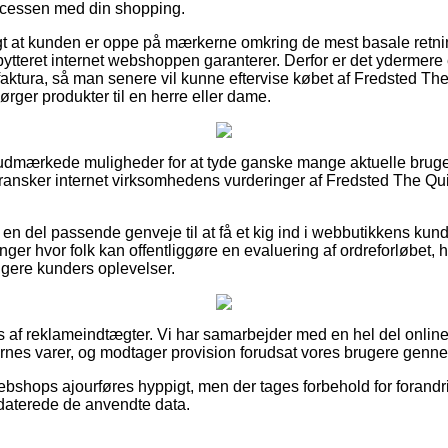
processen med din shopping.
tigt at kunden er oppe på mærkerne omkring de mest basale retnin
bytteret internet webshoppen garanterer. Derfor er det ydermere 
tura, så man senere vil kunne eftervise købet af Fredsted The
rger produkter til en herre eller dame.
t udmærkede muligheder for at tyde ganske mange aktuelle bruge
 gransker internet virksomhedens vurderinger af Fredsted The Qu
en del passende genveje til at få et kig ind i webbutikkens kun
nger hvor folk kan offentliggøre en evaluering af ordreforløbet, 
dligere kunders oplevelser.
 af reklameindtægter. Vi har samarbejder med en hel del online
nes varer, og modtager provision forudsat vores brugere gennem
bshops ajourføres hyppigt, men der tages forbehold for forandri
pdaterede de anvendte data.