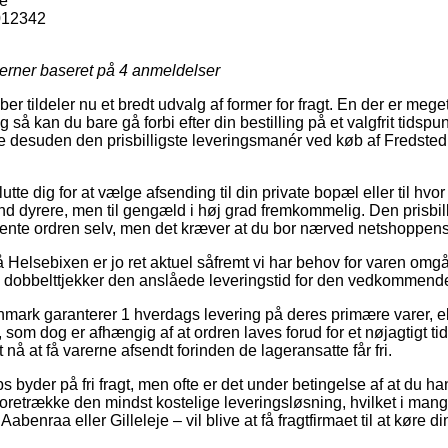
he
012342
jerner baseret på
4
anmeldelser
er tildeler nu et bredt udvalg af former for fragt. En der er meget
 så kan du bare gå forbi efter din bestilling på et valgfrit tidsp
de desuden den prisbilligste leveringsmanér ved køb af Fredste
te dig for at vælge afsending til din private bopæl eller til hvo
and dyrere, men til gengæld i høj grad fremkommelig. Den prisbill
t hente ordren selv, men det kræver at du bor nærved netshoppen
Helsebixen er jo ret aktuel såfremt vi har behov for varen omg
t vi dobbelttjekker den anslåede leveringstid for den vedkommend
nmark garanterer 1 hverdags levering på deres primære varer, 
som dog er afhængig af at ordren laves forud for et nøjagtigt ti
 nå at få varerne afsendt forinden de lageransatte får fri.
byder på fri fragt, men ofte er det under betingelse af at du hand
 foretrække den mindst kostelige leveringsløsning, hvilket i man
enraa eller Gilleleje – vil blive at få fragtfirmaet til at køre din 