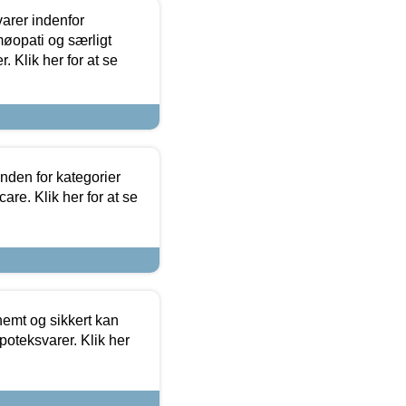
arer indenfor
møopati og særligt
 Klik her for at se
nden for kategorier
re. Klik her for at se
emt og sikkert kan
oteksvarer. Klik her