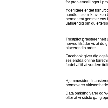
for problemstillinger i 
Yderligere er det fornuf
handlen, som fx hvilken 
permanent gemmer ens fak
uafhængig om du efterspø
Trustpilot præsterer hel
herved tilråder vi, at du
placerer din ordre.
Facebook giver dig også 
ses endda online forretni
fordel af til at vurdere ti
Hjemmesiden finansieres
promoverer virksomheder
Data omkring varer og we
efter at vi sidste gang o