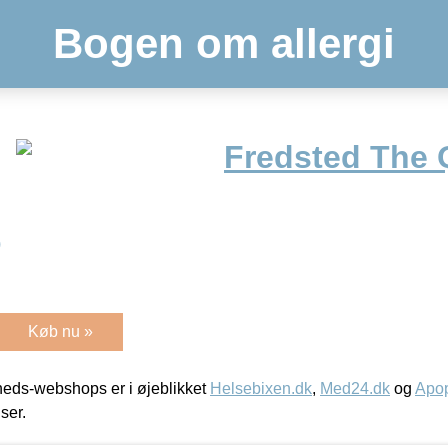
Bogen om allergi
Fredsted The 
)
Køb nu »
eds-webshops er i øjeblikket
Helsebixen.dk
,
Med24.dk
og
Apop
iser.