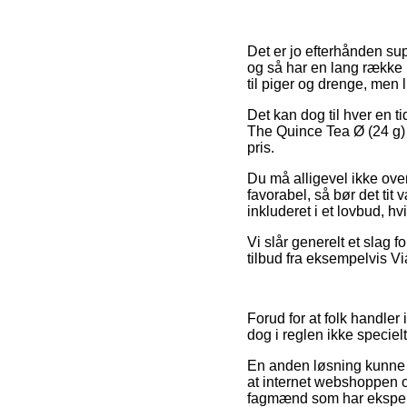
Det er jo efterhånden sup
og så har en lang række 
til piger og drenge, men 
Det kan dog til hver en t
The Quince Tea Ø (24 g) f
pris.
Du må alligevel ikke over
favorabel, så bør det tit 
inkluderet i et lovbud, h
Vi slår generelt et slag 
tilbud fra eksempelvis Vi
Forud for at folk handle
dog i reglen ikke specie
En anden løsning kunne 
at internet webshoppen o
fagmænd som har eksperti