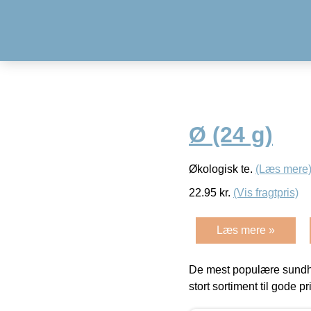
Ø (24 g)
Økologisk te.
(Læs mere
22.95
kr.
(Vis fragtpris)
Læs mere »
De mest populære sundh
stort sortiment til gode pr