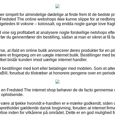
er simpelt for almindelige dødelige at finde frem til de bedste pri
Fredsted The online webshops ikke kunne slippe for at nedbrin
ligeledes til voksne – kolossalt, og endda nogle gange love fra
id vise sig profitabelt at analysere nogle forskellige netshops ef
ør du gennemfører din bestilling, sådan at man er sikret at få fa
se, at ifald en online butik annoncerer deres produkter for en pr
være et fingerpeg om en uægte internet butik. Bestillinger med bet
vilket bistår kunden imod uærlige internet handler.
for bestillinger med kort eller betalinger med mobilen. Som et alt
aBill, forudsat du tilstræber at honorere pengene over en period
r i en Fredsted The internet shop behøver de de facto gennemse d
lt ophidsende.
være at tjekke hvorvidt e-handlen er e-mærke godkendt, siden d
pretholder gældende dansk lovgivning, foruden at internet firm
se inden for vilkårene på området. Dette er en god mulighed fo