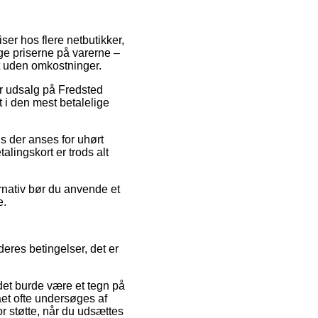
ser hos flere netbutikker,
ge priserne på varerne –
gt uden omkostninger.
ter udsalg på Fredsted
t i den mest betalelige
is der anses for uhørt
alingskort er trods alt
ernativ bør du anvende et
e.
eres betingelser, det er
et burde være et tegn på
aet ofte undersøges af
r støtte, når du udsættes