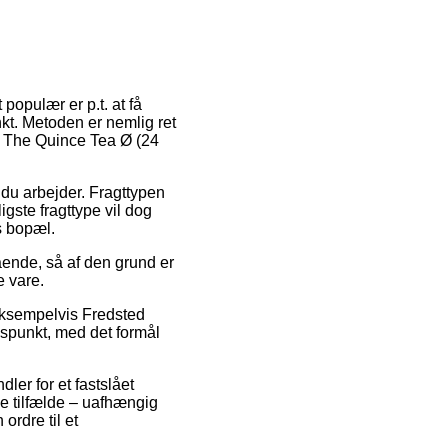
 populær er p.t. at få
unkt. Metoden er nemlig ret
d The Quince Tea Ø (24
r du arbejder. Fragttypen
igste fragttype vil dog
s bopæl.
ående, så af den grund er
e vare.
eksempelvis Fredsted
dspunkt, med det formål
ler for et fastslået
ge tilfælde – uafhængig
ordre til et