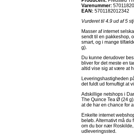
Producent:
Fredsted T
Varenummer:
5701182
EAN:
5701182012342
Vurderet til
4.9
ud af 5 st
Masser af internet selskab
sendt til en pakkeshop, og
smart, og i mange tilfæl
g).
Du kunne derudover beslut
bliver for det meste en t
altid vise sig at være a
Leveringshastigheden på 
det fuldt ud fornuftigt a
Adskillige netshops i Da
The Quince Tea Ø (24 g), 
at de har en chance for at
Enkelte internet webshops 
beløb. Alternativt må du
om du bor nær Roskilde, Aab
udleveringssted.