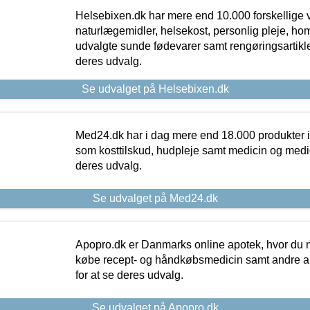
Helsebixen.dk har mere end 10.000 forskellige v
naturlægemidler, helsekost, personlig pleje, ho
udvalgte sunde fødevarer samt rengøringsartikler.
deres udvalg.
Se udvalget på Helsebixen.dk
Med24.dk har i dag mere end 18.000 produkter i
som kosttilskud, hudpleje samt medicin og medica
deres udvalg.
Se udvalget på Med24.dk
Apopro.dk er Danmarks online apotek, hvor du n
købe recept- og håndkøbsmedicin samt andre ap
for at se deres udvalg.
Se udvalget på Apopro.dk