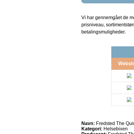
Vi har gennemgået de mes
prisniveau, sortimentstø
betalingsmuligheder.
Websh
Navn:
Fredsted The Quin
Kategori:
Helsebixen