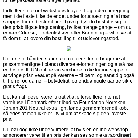
før de pakkeansatte drager hjemad.
Indtil flere internet webshops tilbyder fragt uden beregning,
men i de fleste tilfælde er det under forudsætning af at man
shopper for en bestemt pris. I øvrigt bør du beslutte sig for
den prisbilligste fragtløsning, hvilket mange gange – om du
er nær Odense, Frederikshavn eller Bramming – vil blive at
få dem til at levere din bestilling til et udleveringssted.
Det er efterhånden super ukompliceret for forbrugerne at
prissammenligne i blandt diverse e-forretninger, og altså har
en hel del IDUN online virksomheder ikke kunne slippe for
at tvinge prisniveauet på varerne – til børn, og samtidig også
til herrer og damer – betydeligt, og endda nogle gange sikre
gratis fragt.
Det kan alligevel være lukrativt at efterse flere internet
varehuse i Danmark efter tilbud på Foundation Norrsken
Jorunn 201 Neutral extra light før du gennemfører dit køb,
således at man ikke er i tvivl om at skaffe sig den laveste
pris.
Du bør dog ikke undervurdere, at hvis en online webshop
annoncerer varer til en pris der kan ses som ekstraordinært