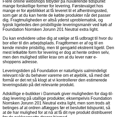
Flere online webshops tilbyder på nuværende tidspunkt
mange forskellige former for levering. Førstevalget hos
mange er for øjeblikket at få leveret til et afhentningssted,
som gør at du kan hente de købte produkter når det passer
dig. Fragtmuligheden er altså yderst uproblematisk, og
typisk ligeledes den prisbilligste leveringsmanér ved køb af
Foundation Norrsken Jorunn 201 Neutral extra light.
Du kan endvidere udse dig at vælge at få udbragt til hvor du
bor eller til din arbejdsplads. Fragtformen er af og til en
kende mindre prisbillig, men til gengæld ekstremt ligetil. Den
mest letkøbte form for levering er dog at hente ordren selv,
men den mulighed stiller krav om at du lever nær e-
shoppens adresse.
Leveringstiden på Foundation er naturligvis ualmindeligt
relevant når du behøver varerne om et øjeblik, så med det
formål er det ret så klogt at vi kontrollerer den estimerede
leveringsdato på det relevante produkt.
Adskillige e-butikker i Danmark giver muligheden for dag-til-
dag levering på utallige produkter, eksempelvis Foundation
Norrsken Jorunn 201 Neutral extra light, men som trods alt
betinges af at ordren aflægges før et besluttet tidspunkt, så
at de har mulighed for at nå at få dit nye produkt distribueret