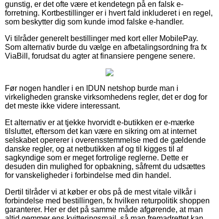
gunstig, er det ofte være et kendetegn på en falsk e-
forretning. Kortbestillinger er i hvert fald inkluderet i en regel,
som beskytter dig som kunde imod falske e-handler.
Vi tilråder generelt bestillinger med kort eller MobilePay.
Som alternativ burde du vælge en afbetalingsordning fra fx
ViaBill, forudsat du agter at finansiere pengene senere.
Før nogen handler i en IDUN netshop burde man i
virkeligheden granske virksomhedens regler, det er dog for
det meste ikke videre interessant.
Et alternativ er at tjekke hvorvidt e-butikken er e-mærke
tilsluttet, eftersom det kan være en sikring om at internet
selskabet opererer i overensstemmelse med de gældende
danske regler, og at netbutikken af og til kigges til af
sagkyndige som er meget fortrolige reglerne. Dette er
desuden din mulighed for opbakning, såfremt du udsættes
for vanskeligheder i forbindelse med din handel.
Dertil tilråder vi at køber er obs på de mest vitale vilkår i
forbindelse med bestillingen, fx hvilken returpolitik shoppen
garanterer. Her er det på samme måde afgørende, at man
altid gemmer ens kvitteringsmail, så man fremadrettet kan