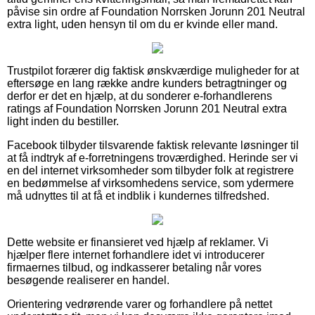
påvise sin ordre af Foundation Norrsken Jorunn 201 Neutral
extra light, uden hensyn til om du er kvinde eller mand.
Trustpilot forærer dig faktisk ønskværdige muligheder for at
eftersøge en lang række andre kunders betragtninger og
derfor er det en hjælp, at du sonderer e-forhandlerens
ratings af Foundation Norrsken Jorunn 201 Neutral extra
light inden du bestiller.
Facebook tilbyder tilsvarende faktisk relevante løsninger til
at få indtryk af e-forretningens troværdighed. Herinde ser vi
en del internet virksomheder som tilbyder folk at registrere
en bedømmelse af virksomhedens service, som ydermere
må udnyttes til at få et indblik i kundernes tilfredshed.
Dette website er finansieret ved hjælp af reklamer. Vi
hjælper flere internet forhandlere idet vi introducerer
firmaernes tilbud, og indkasserer betaling når vores
besøgende realiserer en handel.
Orientering vedrørende varer og forhandlere på nettet