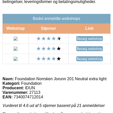
betingelser, leveringsformer og betalingsmuligheder.
Bedst anmeldte webshops
Webshop
Stjerner
Link
Besøg webshop
Besøg webshop
Besøg webshop
Navn:
Foundation Norrsken Jorunn 201 Neutral extra light
Kategori:
Foundation
Producent:
IDUN
Varenummer:
27113
EAN:
7340074712014
Vurderet til
4.6
ud af 5 stjerner baseret på
21
anmeldelser