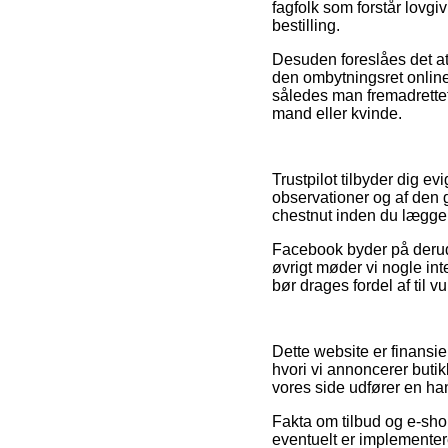
fagfolk som forstår lovgi
bestilling.
Desuden foreslåes det at 
den ombytningsret online 
således man fremadrettet
mand eller kvinde.
Trustpilot tilbyder dig 
observationer og af den 
chestnut inden du lægger 
Facebook byder på derudo
øvrigt møder vi nogle int
bør drages fordel af til v
Dette website er finansi
hvori vi annoncerer buti
vores side udfører en ha
Fakta om tilbud og e-sho
eventuelt er implementere