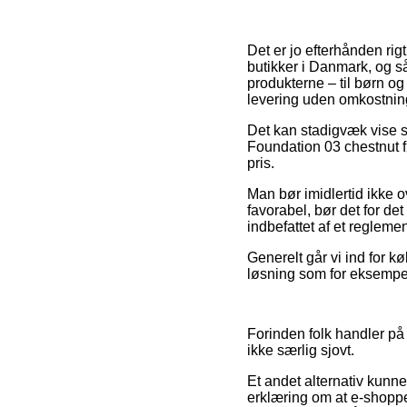
Det er jo efterhånden rigt
butikker i Danmark, og så
produkterne – til børn o
levering uden omkostnin
Det kan stadigvæk vise si
Foundation 03 chestnut fø
pris.
Man bør imidlertid ikke o
favorabel, bør det for d
indbefattet af et regleme
Generelt går vi ind for k
løsning som for eksempel
Forinden folk handler på 
ikke særlig sjovt.
Et andet alternativ kunne
erklæring om at e-shoppen