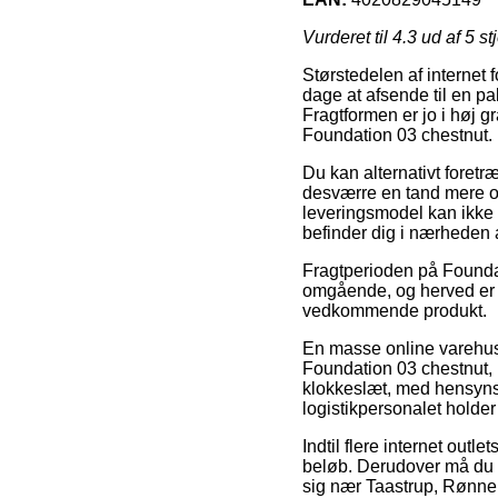
Vurderet til
4.3
ud af 5 st
Størstedelen af internet 
dage at afsende til en pa
Fragtformen er jo i høj 
Foundation 03 chestnut.
Du kan alternativt foretræ
desværre en tand mere o
leveringsmodel kan ikke 
befinder dig i nærheden 
Fragtperioden på Foundati
omgående, og herved er d
vedkommende produkt.
En masse online varehu
Foundation 03 chestnut, m
klokkeslæt, med hensynsta
logistikpersonalet holder 
Indtil flere internet outl
beløb. Derudover må du t
sig nær Taastrup, Rønne e