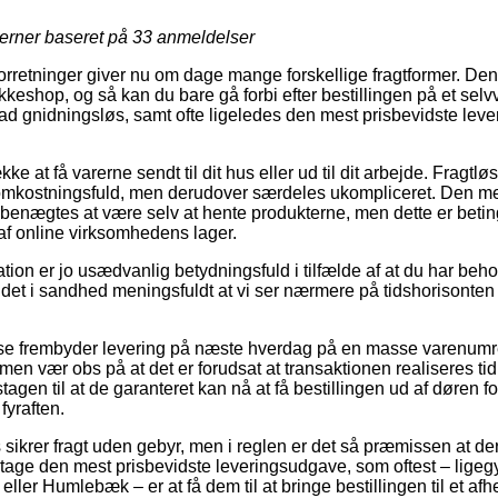
jerner baseret på
33
anmeldelser
forretninger giver nu om dage mange forskellige fragtformer. De
kkeshop, og så kan du bare gå forbi efter bestillingen på et selvv
grad gnidningsløs, samt ofte ligeledes den mest prisbevidste le
kke at få varerne sendt til dit hus eller ud til dit arbejde. Fragtl
mkostningsfuld, men derudover særdeles ukompliceret. Den me
benægtes at være selv at hente produkterne, men dette er betinge
af online virksomhedens lager.
on er jo usædvanlig betydningsfuld i tilfælde af at du har beho
et i sandhed meningsfuldt at vi ser nærmere på tidshorisonten f
se frembyder levering på næste hverdag på en masse varenumr
en vær obs på at det er forudsat at transaktionen realiseres tid
gen til at de garanteret kan nå at få bestillingen ud af døren fo
fyraften.
ets sikrer fragt uden gebyr, men i reglen er det så præmissen at de
age den mest prisbevidste leveringsudgave, som oftest – ligeg
ller Humlebæk – er at få dem til at bringe bestillingen til et af