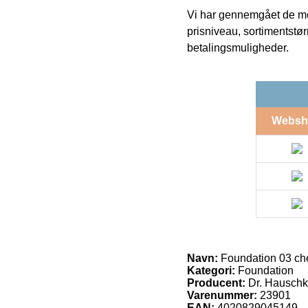
Vi har gennemgået de mes
prisniveau, sortimentstø
betalingsmuligheder.
Websh
Navn:
Foundation 03 ch
Kategori:
Foundation
Producent:
Dr. Hausch
Varenummer:
23901
EAN:
4020829045149