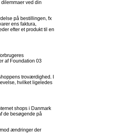
er dilemmaer ved din
else på bestillingen, fx
varer ens faktura,
r efter et produkt til en
forbrugeres
er af Foundation 03
bshoppens troværdighed. I
evelse, hvilket ligeledes
internet shops i Danmark
 af de besøgende på
 imod ændringer der