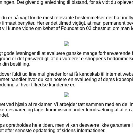
vningen. Det giver dig anledning til bistand, for så vidt du oplev
du er på vagt for de mest relevante bestemmelser der har indflyd
firmaet benytter. Her er det tilmed vigtigt, at man permanent be
 vil kunne vidne om købet af Foundation 03 chestnut, om man lede
evigt gode løsninger til at evaluere ganske mange forhenværende 
grund er det prisværdigt, at du vurderer e-shoppens bedømmels
din bestilling.
ver fuldt ud fine muligheder for at få kendskab til internet we
ernet handler hvor du kan notere en evaluering af deres købsopl
urdering af hvor tilfredse kunderne er.
eret ved hjælp af reklamer. Vi arbejder tæt sammen med en del 
kkernes varer, og tager kommission under forudsætning af at en
ndel.
ps opretholdes hele tiden, men vi kan desværre ikke garantere
t efter seneste opdatering af sidens informationer.