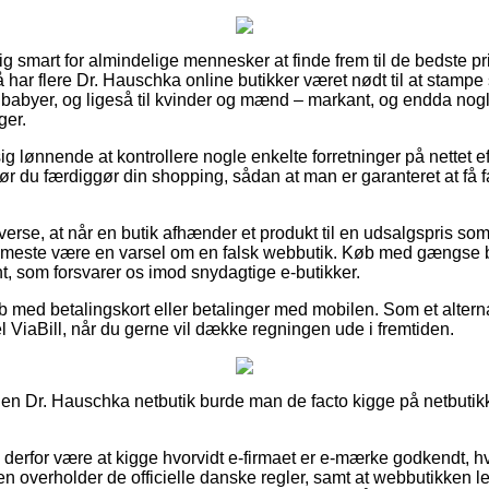
ig smart for almindelige mennesker at finde frem til de bedste pris
 har flere Dr. Hauschka online butikker været nødt til at stampe
g babyer, og ligeså til kvinder og mænd – markant, og endda no
ger.
g lønnende at kontrollere nogle enkelte forretninger på nettet e
r du færdiggør din shopping, sådan at man er garanteret at få fa
verse, at når en butik afhænder et produkt til en udsalgspris s
et meste være en varsel om en falsk webbutik. Køb med gængse b
nt, som forsvarer os imod snydagtige e-butikker.
øb med betalingskort eller betalinger med mobilen. Som et altern
 ViaBill, når du gerne vil dække regningen ude i fremtiden.
en Dr. Hauschka netbutik burde man de facto kigge på netbutikke
 derfor være at kigge hvorvidt e-firmaet er e-mærke godkendt, hvi
 overholder de officielle danske regler, samt at webbutikken lej