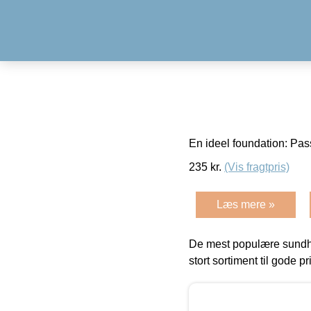
En ideel foundation: Pass
235
kr.
(Vis fragtpris)
Læs mere »
De mest populære sundh
stort sortiment til gode pr