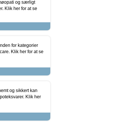
møopati og særligt
 Klik her for at se
nden for kategorier
re. Klik her for at se
emt og sikkert kan
oteksvarer. Klik her