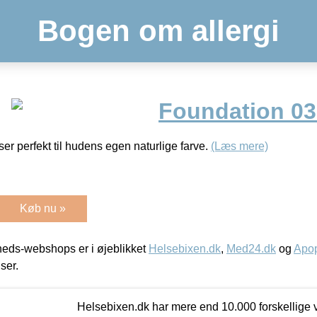
Bogen om allergi
Foundation 03
er perfekt til hudens egen naturlige farve.
(Læs mere)
Køb nu »
eds-webshops er i øjeblikket
Helsebixen.dk
,
Med24.dk
og
Apop
iser.
Helsebixen.dk har mere end 10.000 forskellige v