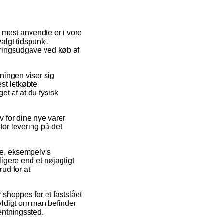
n mest anvendte er i vore
algt tidspunkt.
veringsudgave ved køb af
øsningen viser sig
st letkøbte
t af at du fysisk
v for dine nye varer
or levering på det
e, eksempelvis
ligere end et nøjagtigt
rud for at
r shoppes for et fastslået
yldigt om man befinder
hentningssted.