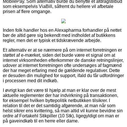
MobilePay. Som alternativ burde du benytte et afdragstilbud
som eksempelvis ViaBill, såfremt du hellere vil afbetale
prisen af flere omgange.
Inden folk handler hos en Alexapharma forhandler på nettet
bør de altid gøre sig bekendt med indholdet af butikkens
regler, men det er typisk et tidskrævende arbejde.
Et alternativ er at se nærmere på om internet forretningen er
støttet af e-mærket, siden det burde være et signal om at
internet virksomheden efterkommer de danske retningslinjer,
udover at internet forretningen ofte undersøges af fagmænd
der har meget erfaring med de gældende regulativer. Dette
er desuden din mulighed for support, ifald du får udfordringer
i processen med dit indkøb.
I øvrigt kan det være til hjælp at man er klar over de mest
aktuelle reglementer der har indvirkning på transaktionen,
for eksempel hvilken byttepolitik netbutikken tilsikrer. I
relation til det er det samtidig afgørende, at man når som
helst sikrer ens kvittering, så man altid vil kunne bevidne sin
ordre af Fortakehl Stikpiller (10 Stk), ligegyldigt om man er
på gaveindkøb til en herre eller dame.