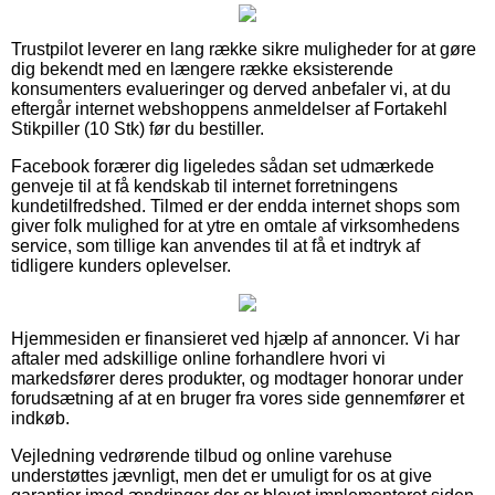
Trustpilot leverer en lang række sikre muligheder for at gøre
dig bekendt med en længere række eksisterende
konsumenters evalueringer og derved anbefaler vi, at du
eftergår internet webshoppens anmeldelser af Fortakehl
Stikpiller (10 Stk) før du bestiller.
Facebook forærer dig ligeledes sådan set udmærkede
genveje til at få kendskab til internet forretningens
kundetilfredshed. Tilmed er der endda internet shops som
giver folk mulighed for at ytre en omtale af virksomhedens
service, som tillige kan anvendes til at få et indtryk af
tidligere kunders oplevelser.
Hjemmesiden er finansieret ved hjælp af annoncer. Vi har
aftaler med adskillige online forhandlere hvori vi
markedsfører deres produkter, og modtager honorar under
forudsætning af at en bruger fra vores side gennemfører et
indkøb.
Vejledning vedrørende tilbud og online varehuse
understøttes jævnligt, men det er umuligt for os at give