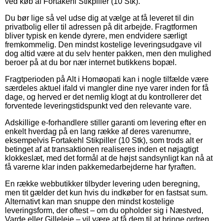
ved køb af Fortakehl Stikpiller (10 Stk).
Du bør lige så vel udse dig at vælge at få leveret til din
privatbolig eller til adressen på dit arbejde. Fragtformen
bliver typisk en kende dyrere, men endvidere særligt
fremkommelig. Den mindst kostelige leveringsudgave vil
dog altid være at du selv henter pakken, men den mulighed
beroer på at du bor nær internet butikkens bopæl.
Fragtperioden på Alt i Homøopati kan i nogle tilfælde være
særdeles aktuel ifald vi mangler dine nye varer inden for få
dage, og herved er det nemlig klogt at du kontrollerer det
forventede leveringstidspunkt ved den relevante vare.
Adskillige e-forhandlere stiller garanti om levering efter en
enkelt hverdag på en lang række af deres varenumre,
eksempelvis Fortakehl Stikpiller (10 Stk), som trods alt er
betinget af at transaktionen realiseres inden et nøjagtigt
klokkeslæt, med det formål at de højst sandsynligt kan nå at
få varerne klar inden pakkemedarbejderne har fyraften.
En række webbutikker tilbyder levering uden beregning,
men tit gælder det kun hvis du indkøber for en fastsat sum.
Alternativt kan man snuppe den mindst kostelige
leveringsform, der oftest – om du opholder sig i Næstved,
Varde eller Gilleleje – vil være at få dem til at bringe ordren