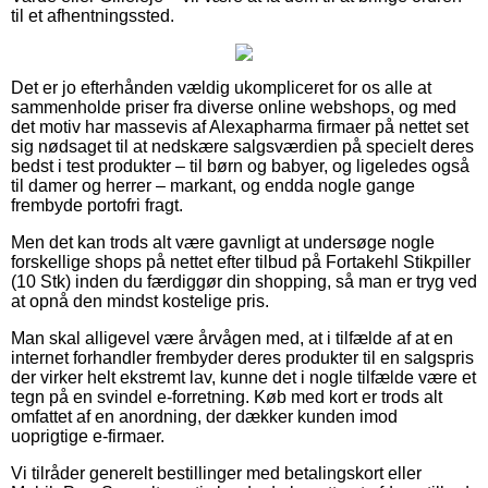
til et afhentningssted.
Det er jo efterhånden vældig ukompliceret for os alle at
sammenholde priser fra diverse online webshops, og med
det motiv har massevis af Alexapharma firmaer på nettet set
sig nødsaget til at nedskære salgsværdien på specielt deres
bedst i test produkter – til børn og babyer, og ligeledes også
til damer og herrer – markant, og endda nogle gange
frembyde portofri fragt.
Men det kan trods alt være gavnligt at undersøge nogle
forskellige shops på nettet efter tilbud på Fortakehl Stikpiller
(10 Stk) inden du færdiggør din shopping, så man er tryg ved
at opnå den mindst kostelige pris.
Man skal alligevel være årvågen med, at i tilfælde af at en
internet forhandler frembyder deres produkter til en salgspris
der virker helt ekstremt lav, kunne det i nogle tilfælde være et
tegn på en svindel e-forretning. Køb med kort er trods alt
omfattet af en anordning, der dækker kunden imod
uoprigtige e-firmaer.
Vi tilråder generelt bestillinger med betalingskort eller