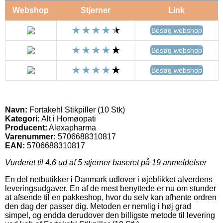
Webshop
Stjerner
Link
Besøg webshop
Besøg webshop
Besøg webshop
Navn:
Fortakehl Stikpiller (10 Stk)
Kategori:
Alt i Homøopati
Producent:
Alexapharma
Varenummer:
5706688310817
EAN:
5706688310817
Vurderet til
4.6
ud af 5 stjerner baseret på
19
anmeldelser
En del netbutikker i Danmark udlover i øjeblikket alverdens
leveringsudgaver. En af de mest benyttede er nu om stunder
at afsende til en pakkeshop, hvor du selv kan afhente ordren
den dag der passer dig. Metoden er nemlig i høj grad
simpel, og endda derudover den billigste metode til levering