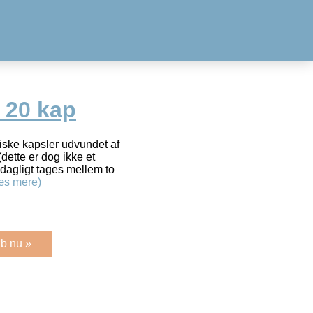
 20 kap
ske kapsler udvundet af
dette er dog ikke et
dagligt tages mellem to
æs mere)
b nu »