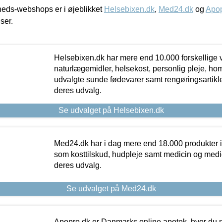
eds-webshops er i øjeblikket
Helsebixen.dk
,
Med24.dk
og
Apop
iser.
Helsebixen.dk har mere end 10.000 forskellige v
naturlægemidler, helsekost, personlig pleje, ho
udvalgte sunde fødevarer samt rengøringsartikler.
deres udvalg.
Se udvalget på Helsebixen.dk
Med24.dk har i dag mere end 18.000 produkter i
som kosttilskud, hudpleje samt medicin og medica
deres udvalg.
Se udvalget på Med24.dk
Apopro.dk er Danmarks online apotek, hvor du n