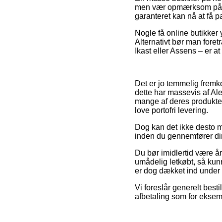
men vær opmærksom på at d
garanteret kan nå at få 
Nogle få online butikker 
Alternativt bør man foret
Ikast eller Assens – er at
Det er jo temmelig fremko
dette har massevis af Ale
mange af deres produkter
love portofri levering.
Dog kan det ikke desto m
inden du gennemfører din 
Du bør imidlertid være å
umådelig letkøbt, så kun
er dog dækket ind under e
Vi foreslår generelt best
afbetaling som for eksemp