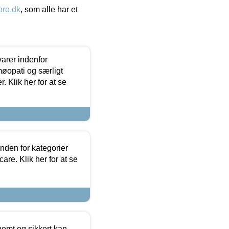
ro.dk
, som alle har et
arer indenfor
møopati og særligt
 Klik her for at se
nden for kategorier
re. Klik her for at se
emt og sikkert kan