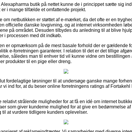
Alexapharma butik på nettet kunne de i princippet sætte sig in
t er i mange tilfælde et omfattende projekt.
se om netbutikken er støttet af e-mærket, da det ofte er en tryghe
den officielle danske lovgivning, og at internet virksomheden lø
vene på området. Desuden tilbydes du anledning til at blive hjulpe
er i processen med dit indkøb.
eren er opmærksom på de mest basale forhold der er gældende fo
tik e-forretningen garanterer. I relation til det er det tillige a
lse, således man til enhver tid vil kunne vidne om bestillingen 
 produkter til en pige eller dreng.
olut fordelagtige løsninger til at undersøge ganske mange for
r vi ind for, at du beser online forretningens ratings af Fortakeh
relativt strålende muligheder for at få en idé om internet buti
irmaer som giver kunderne mulighed for at give en bedømmelse af o
 til at vurdere tidligere kunders oplevelser.
ansieret af reklameindtægter. Vi samarbejder med diverse inte