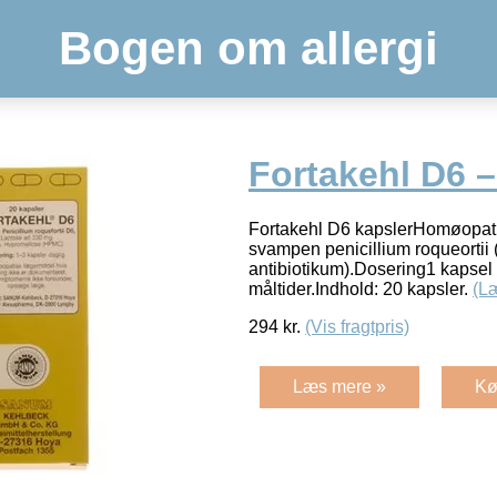
Bogen om allergi
Fortakehl D6 –
Fortakehl D6 kapslerHomøopati
svampen penicillium roqueortii (
antibiotikum).Dosering1 kapsel 
måltider.Indhold: 20 kapsler.
(L
294
kr.
(Vis fragtpris)
Læs mere »
Kø