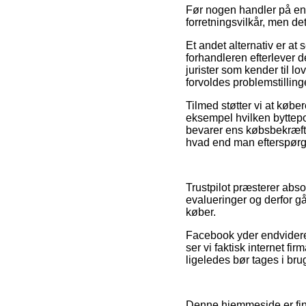
Før nogen handler på en 
forretningsvilkår, men de
Et andet alternativ er at 
forhandleren efterlever 
jurister som kender til lo
forvoldes problemstilling
Tilmed støtter vi at køb
eksempel hvilken byttepoli
bevarer ens købsbekræfte
hvad end man efterspørger
Trustpilot præsterer abs
evalueringer og derfor gå
køber.
Facebook yder endvidere 
ser vi faktisk internet f
ligeledes bør tages i brug
Denne hjemmeside er fin