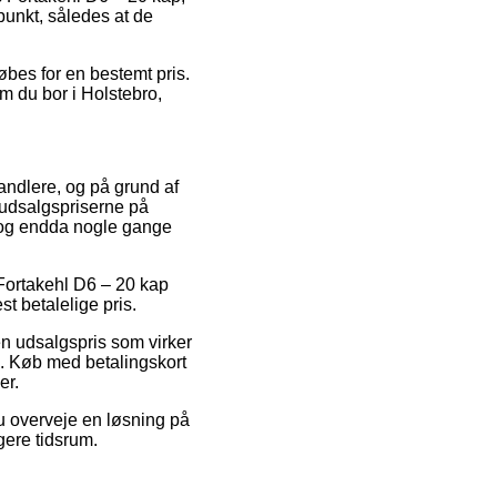
punkt, således at de
øbes for en bestemt pris.
m du bor i Holstebro,
andlere, og på grund af
e udsalgspriserne på
, og endda nogle gange
 Fortakehl D6 – 20 kap
t betalelige pris.
en udsalgspris som virker
. Køb med betalingskort
er.
du overveje en løsning på
gere tidsrum.