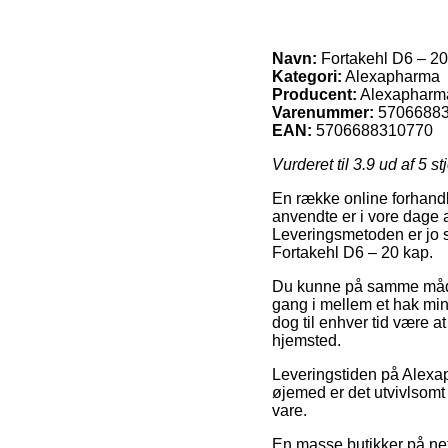
Navn:
Fortakehl D6 – 20
Kategori:
Alexapharma
Producent:
Alexapharm
Varenummer:
5706688
EAN:
5706688310770
Vurderet til
3.9
ud af 5 st
En række online forhandl
anvendte er i vore dage a
Leveringsmetoden er jo 
Fortakehl D6 – 20 kap.
Du kunne på samme måde p
gang i mellem et hak mind
dog til enhver tid være 
hjemsted.
Leveringstiden på Alexap
øjemed er det utvivlsomt
vare.
En masse butikker på net