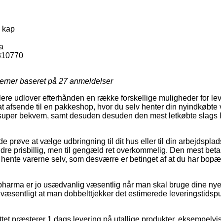
 kap
a
310770
jerner baseret på
27
anmeldelser
ere udlover efterhånden en række forskellige muligheder for lev
t afsende til en pakkeshop, hvor du selv henter din nyindkøbte var
super bekvem, samt desuden desuden den mest letkøbte slags l
røve at vælge udbringning til dit hus eller til din arbejdsplad
re prisbillig, men til gengæld ret overkommelig. Den mest betalel
at hente varerne selv, som desværre er betinget af at du har b
harma er jo usædvanlig væsentlig når man skal bruge dine nye v
 væsentligt at man dobbelttjekker det estimerede leveringstid
tet præsterer 1 dags levering på utallige produkter, eksempelvi