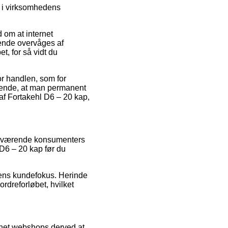
d i virksomhedens
d om at internet
bende overvåges af
t, for så vidt du
r handlen, som for
fgørende, at man permanent
af Fortakehl D6 – 20 kap,
henværende konsumenters
l D6 – 20 kap før du
kkens kundefokus. Herinde
rdreforløbet, hvilket
rnet webshops derved at