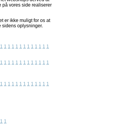
 på vores side realiserer
er ikke muligt for os at
e sidens oplysninger.
1
1
1
1
1
1
1
1
1
1
1
1
1
1
1
1
1
1
1
1
1
1
1
1
1
1
1
1
1
1
1
1
1
1
1
1
1
1
1
1
1