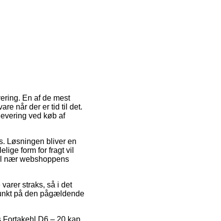
ering. En af de mest
e når der er tid til det.
evering ved køb af
s. Løsningen bliver en
ige form for fragt vil
opæl nær webshoppens
arer straks, så i det
spunkt på den pågældende
s Fortakehl D6 – 20 kap,