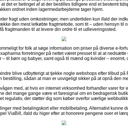
et er betinget af at der bestilles tidligere end et bestemt tids
pakken ordnet inden lagermedarbejderne tager hjem.
yder fragt uden omkostninger, men undertiden kun ifald der indk
række den mest letkøbte fragtmetode, som tit – uden hensyn til o
 få fragtmanden til at levere din ordre til et udleveringssted.
mmeligt for folk at søge information om priser på diverse e-forh
xapharma forretninger på nettet været presset til at at nedsætt
 – til børn og babyer, samt også til mænd og kvinder – enormt
indre blive udbytterigt at tjekke nogle webshops efter tilbud på
bestilling, sådan at man er usvigeligt sikker på at opnå den mes
rvågen med, at hvis en internet virksomhed forhandler varer for 
ne det mange gange være et faresignal om en bedragerisk butik
t regulativ, der støtter dig som køber overfor uærlige webbutikk
illinger med betalingskort eller mobilbetaling. Alternativt kunne 
el ViaBill, ifald du higer efter at honorere pengene over et læn