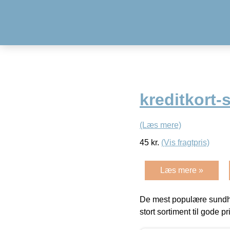
kreditkort-
(Læs mere)
45
kr.
(Vis fragtpris)
Læs mere »
De mest populære sundh
stort sortiment til gode pr