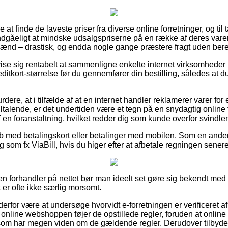
le at finde de laveste priser fra diverse online forretninger, og til 
gåeligt at mindske udsalgspriserne på en række af deres varer –
 mænd – drastisk, og endda nogle gange præstere fragt uden ber
e sig rentabelt at sammenligne enkelte internet virksomheder 
ditkort-størrelse før du gennemfører din bestilling, således at du 
dere, at i tilfælde af at en internet handler reklamerer varer fo
ltalende, er det undertiden være et tegn på en snydagtig online 
af en foranstaltning, hvilket redder dig som kunde overfor svindlen
køb med betalingskort eller betalinger med mobilen. Som en and
 som fx ViaBill, hvis du higer efter at afbetale regningen senere
en forhandler på nettet bør man ideelt set gøre sig bekendt med 
t er ofte ikke særlig morsomt.
rfor være at undersøge hvorvidt e-forretningen er verificeret a
online webshoppen føjer de opstillede regler, foruden at online b
som har megen viden om de gældende regler. Derudover tilbydes