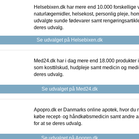
Helsebixen.dk har mere end 10.000 forskellige v
naturlægemidler, helsekost, personlig pleje, ho
udvalgte sunde fødevarer samt rengøringsartikler.
deres udvalg.
Se udvalget på Helsebixen.dk
Med24.dk har i dag mere end 18.000 produkter i
som kosttilskud, hudpleje samt medicin og medica
deres udvalg.
Se udvalget på Med24.dk
Apopro.dk er Danmarks online apotek, hvor du n
købe recept- og håndkøbsmedicin samt andre ap
for at se deres udvalg.
Se udvalget på Apopro.dk