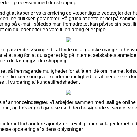
heder i processen med din shopping.
ærdigt at køber er vaks omkring de væsentligste vedtægter der ha
ik online butikken garanterer. På grund af dette er det på samme
tering på e-mail, således man fremadrettet kan påvise sin bestilli
et om du leder efter en vare til en dreng eller pige.
ske passende løsninger til at finde ud af ganske mange forhen
r vi et slag for, at du tager et kig på internet selskabets anmeld
rinden du færdiggør din shopping.
ret så fremragende muligheder for at få en idé om internet forha
ternet firmaer som giver kunderne mulighed for at meddele en kri
s til vurdering af kundetilfredsheden.
 af annonceindtægter. Vi arbejder sammen med utallige online
ilbud, og høster godtgørelse ifald den besøgende vi sender vi
internet forhandlere ajourføres jævnligt, men vi tager forbehold
neste opdatering af sidens oplysninger.