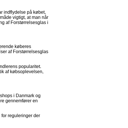
r indflydelse på købet,
 måde vigtigt, at man når
ng af Forstørrelsesglas i
værende køberes
elser af Forstørrelsesglas
ndlerens popularitet.
tik af købsoplevelsen,
 shops i Danmark og
dere gennemfører en
 for reguleringer der