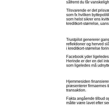
såfremt du får vanskelig
Tilsvarende er det prisv
som fx hvilken byttepolit
som helst sikrer ens kvit
kreditkort-størrelse, uans
Trustpilot genererer gan
reflektioner og herved slå
i kreditkort-størrelse fo
Facebook yder ligeledes 
Herinde er der en del in
som ligeledes må udnytte
Hjemmesiden finansieres
præsenterer firmaernes t
transaktion.
Fakta angående tilbud og 
måtte være lavet efter se