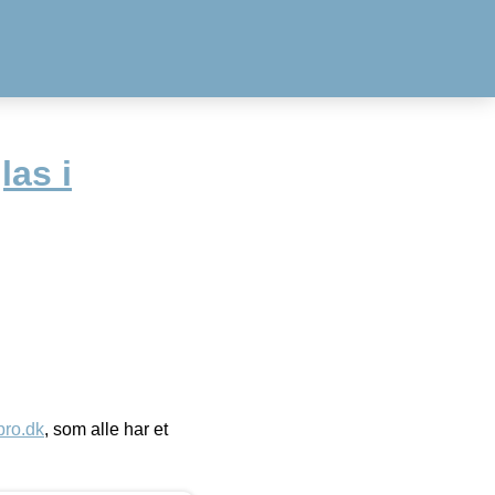
las i
ro.dk
, som alle har et