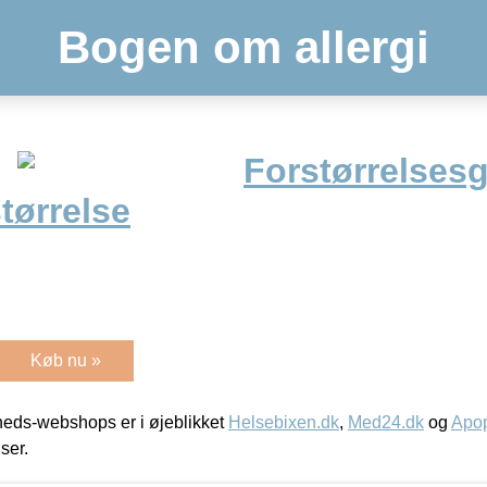
Bogen om allergi
Forstørrelsesg
størrelse
Køb nu »
eds-webshops er i øjeblikket
Helsebixen.dk
,
Med24.dk
og
Apop
iser.