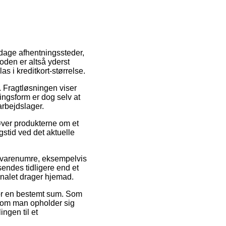
 dage afhentningssteder,
toden er altså yderst
s i kreditkort-størrelse.
e. Fragtløsningen viser
ingsform er dog selv at
arbejdslager.
høver produkterne om et
gstid ved det aktuelle
 varenumre, eksempelvis
sendes tidligere end et
onalet drager hjemad.
 for en bestemt sum. Som
g om man opholder sig
ingen til et