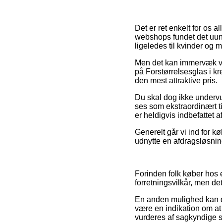
Det er ret enkelt for os al
webshops fundet det uund
ligeledes til kvinder og
Men det kan immervæk vis
på Forstørrelsesglas i kre
den mest attraktive pris.
Du skal dog ikke undervur
ses som ekstraordinært ti
er heldigvis indbefattet 
Generelt går vi ind for 
udnytte en afdragsløsning
Forinden folk køber hos 
forretningsvilkår, men de
En anden mulighed kan de
være en indikation om at 
vurderes af sagkyndige 