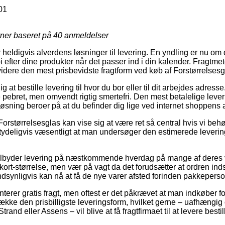
01
rner baseret på
40
anmeldelser
 heldigvis alverdens løsninger til levering. En yndling er nu om
bi efter dine produkter når det passer ind i din kalender. Fragtme
ere den mest prisbevidste fragtform ved køb af Forstørrelsesgla
at bestille levering til hvor du bor eller til dit arbejdes adress
 pebret, men omvendt rigtig smertefri. Den mest betalelige lever
øsning beroer på at du befinder dig lige ved internet shoppens 
orstørrelsesglas kan vise sig at være ret så central hvis vi be
 tydeligvis væsentligt at man undersøger den estimerede leverin
 tilbyder levering på næstkommende hverdag på mange af deres
tkort-størrelse, men vær på vagt da det forudsætter at ordren ind
andsynligvis kan nå at få de nye varer afsted forinden pakkepers
nterer gratis fragt, men oftest er det påkrævet at man indkøber
trække den prisbilligste leveringsform, hvilket gerne – uafhængi
nd eller Assens – vil blive at få fragtfirmaet til at levere bestill