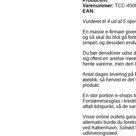
Producent:
Varenummer:
TCC-450
EAN:
Vurderet til
4
ud af 5 stje
En masse e-firmaer giver
og så skal du blot gå for
simpel, og desuden endvid
Du bør derudover udse dig 
sig oftest en anelse mere
hente varerne, men den l
Antal dages levering på F
øjeblik, så herved er det
produkt.
En stor portion e-shops
Forstørrelsesglas i kredi
aftalt tidspunkt, så de s
Visse online outlets gara
alternativ burde du fore
ved København, Solrød Stra
udleveringssted.