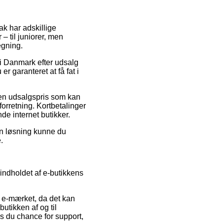
tak har adskillige
 til juniorer, men
egning.
i Danmark efter udsalg
er garanteret at få fat i
r en udsalgspris som kan
forretning. Kortbetalinger
de internet butikker.
en løsning kunne du
.
indholdet af e-butikkens
f e-mærket, da det kan
utikken af og til
 du chance for support,