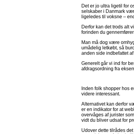
Det er jo ultra ligetil fo
selskaber i Danmark være
ligeledes til voksne – en
Derfor kan det trods alt 
forinden du gennemfører d
Man må dog være omhyggel
umådelig letkøbt, så bur
anden side indbefattet a
Generelt går vi ind for b
afdragsordning fra eksemp
Inden folk shopper hos e
videre interessant.
Alternativet kan derfor 
er en indikator for at w
overvåges af jurister som
vidt du bliver udsat for 
Udover dette tilrådes de