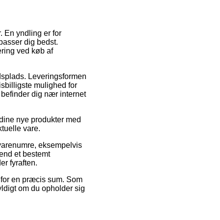
 En yndling er for
 passer dig bedst.
ering ved køb af
ejdsplads. Leveringsformen
sbilligste mulighed for
befinder dig nær internet
e dine nye produkter med
tuelle vare.
 varenumre, eksempelvis
 end et bestemt
er fyraften.
r for en præcis sum. Som
yldigt om du opholder sig