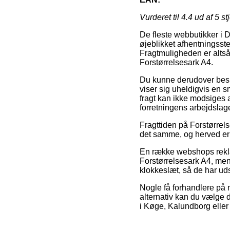
Vurderet til
4.4
ud af 5 st
De fleste webbutikker i D
øjeblikket afhentningsste
Fragtmuligheden er altså 
Forstørrelsesark A4.
Du kunne derudover beslut
viser sig uheldigvis en s
fragt kan ikke modsiges 
forretningens arbejdslage
Fragttiden på Forstørrel
det samme, og herved er 
En række webshops rekla
Forstørrelsesark A4, men 
klokkeslæt, så de har udsi
Nogle få forhandlere på 
alternativ kan du vælge d
i Køge, Kalundborg eller H