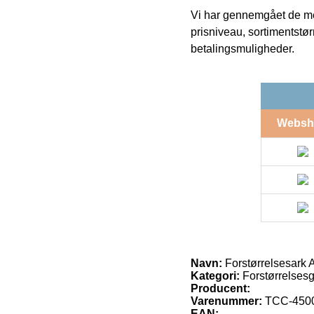
Vi har gennemgået de mes
prisniveau, sortimentstø
betalingsmuligheder.
Websh
Navn:
Forstørrelsesark 
Kategori:
Forstørrelsesg
Producent:
Varenummer:
TCC-450
EAN: