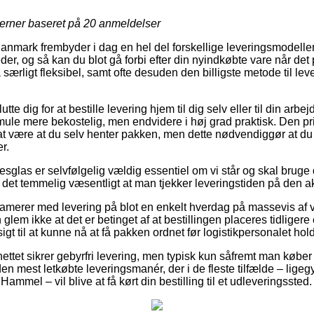
jerner baseret på
20
anmeldelser
anmark frembyder i dag en hel del forskellige leveringsmodeller.
der, og så kan du blot gå forbi efter din nyindkøbte vare når det
særligt fleksibel, samt ofte desuden den billigste metode til lev
te dig for at bestille levering hjem til dig selv eller til din arb
mule mere bekostelig, men endvidere i høj grad praktisk. Den pri
at være at du selv henter pakken, men dette nødvendiggør at du 
r.
sesglas er selvfølgelig vældig essentiel om vi står og skal brug
det temmelig væsentligt at man tjekker leveringstiden på den ak
merer med levering på blot en enkelt hverdag på massevis af
glem ikke at det er betinget af at bestillingen placeres tidligere
gt til at kunne nå at få pakken ordnet før logistikpersonalet hold
nettet sikrer gebyrfri levering, men typisk kun såfremt man købe
en mest letkøbte leveringsmanér, der i de fleste tilfælde – ligeg
ammel – vil blive at få kørt din bestilling til et udleveringssted.