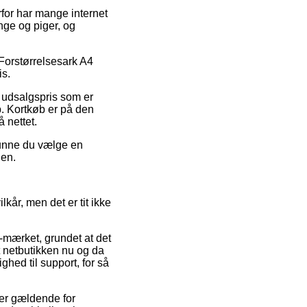
erfor har mange internet
nge og piger, og
å Forstørrelsesark A4
is.
 udsalgspris som er
p. Kortkøb er på den
 nettet.
 kunne du vælge en
den.
år, men det er tit ikke
-mærket, grundet at det
t netbutikken nu og da
hed til support, for så
 er gældende for