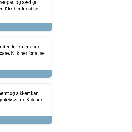
møopati og særligt
 Klik her for at se
nden for kategorier
re. Klik her for at se
emt og sikkert kan
oteksvarer. Klik her