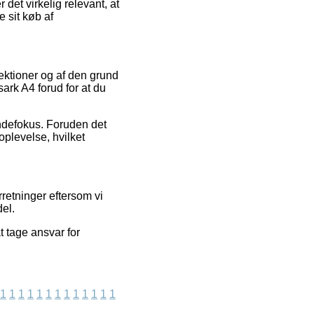
r det virkelig relevant, at
 sit køb af
lektioner og af den grund
ark A4 forud for at du
undefokus. Foruden det
plevelse, hvilket
retninger eftersom vi
el.
 tage ansvar for
1
1
1
1
1
1
1
1
1
1
1
1
1