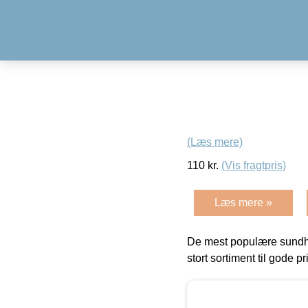
(Læs mere)
110
kr.
(Vis fragtpris)
Læs mere »
De mest populære sundh
stort sortiment til gode pr