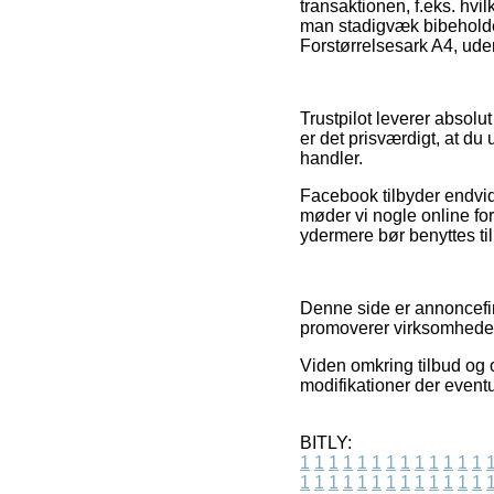
transaktionen, f.eks. hvilk
man stadigvæk bibeholder 
Forstørrelsesark A4, uden
Trustpilot leverer absolu
er det prisværdigt, at d
handler.
Facebook tilbyder endvid
møder vi nogle online fo
ydermere bør benyttes til 
Denne side er annoncefin
promoverer virksomhedern
Viden omkring tilbud og 
modifikationer der eventu
BITLY:
1
1
1
1
1
1
1
1
1
1
1
1
1
1
1
1
1
1
1
1
1
1
1
1
1
1