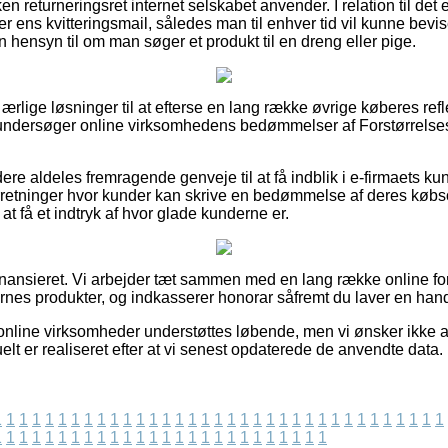
en returneringsret internet selskabet anvender. I relation til det e
ens kvitteringsmail, således man til enhver tid vil kunne bevise
 hensyn til om man søger et produkt til en dreng eller pige.
t ærlige løsninger til at efterse en lang række øvrige køberes ref
u undersøger online virksomhedens bedømmelser af Forstørrelses
ere aldeles fremragende genveje til at få indblik i e-firmaets k
rretninger hvor kunder kan skrive en bedømmelse af deres købso
at få et indtryk af hvor glade kunderne er.
ansieret. Vi arbejder tæt sammen med en lang række online for
es produkter, og indkasserer honorar såfremt du laver en hand
online virksomheder understøttes løbende, men vi ønsker ikke at
elt er realiseret efter at vi senest opdaterede de anvendte data.
1
1
1
1
1
1
1
1
1
1
1
1
1
1
1
1
1
1
1
1
1
1
1
1
1
1
1
1
1
1
1
1
1
1
1
1
1
1
1
1
1
1
1
1
1
1
1
1
1
1
1
1
1
1
1
1
1
1
1
1
1