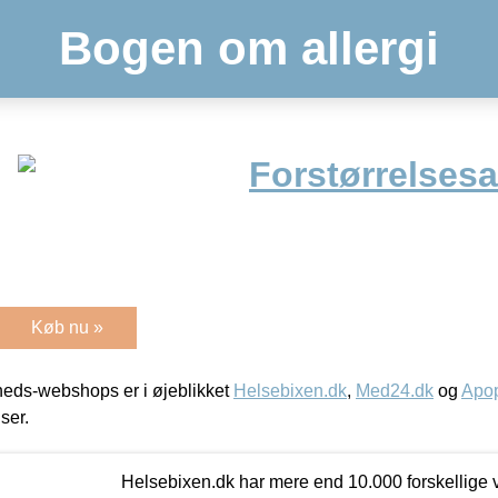
Bogen om allergi
Forstørrelsesa
Køb nu »
eds-webshops er i øjeblikket
Helsebixen.dk
,
Med24.dk
og
Apop
iser.
Helsebixen.dk har mere end 10.000 forskellige v