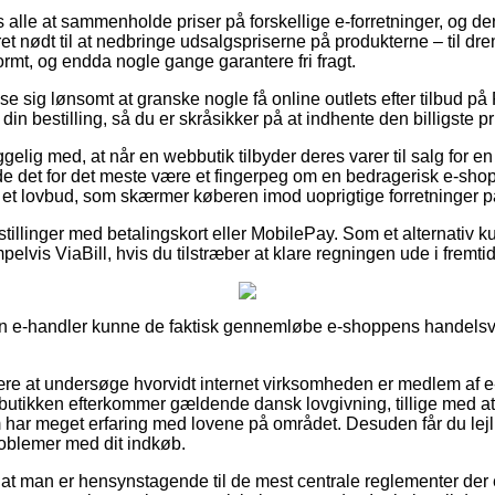
r os alle at sammenholde priser på forskellige e-forretninger, og d
t nødt til at nedbringe udsalgspriserne på produkterne – til dre
ormt, og endda nogle gange garantere fri fragt.
vise sig lønsomt at granske nogle få online outlets efter tilbud p
in bestilling, så du er skråsikker på at indhente den billigste pr
ig med, at når en webbutik tilbyder deres varer til salg for en
de det for det meste være et fingerpeg om en bedragerisk e-sho
f et lovbud, som skærmer køberen imod uoprigtige forretninger på
estillinger med betalingskort eller MobilePay. Som et alternativ
elvis ViaBill, hvis du tilstræber at klare regningen ude i fremti
n e-handler kunne de faktisk gennemløbe e-shoppens handelsvilk
være at undersøge hvorvidt internet virksomheden er medlem af e
ebbutikken efterkommer gældende dansk lovgivning, tillige med a
 har meget erfaring med lovene på området. Desuden får du lejlig
problemer med dit indkøb.
t at man er hensynstagende til de mest centrale reglementer der