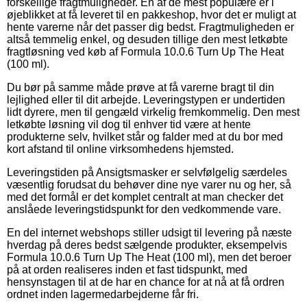
forskellige fragtmuligheder. En af de mest populære er i
øjeblikket at få leveret til en pakkeshop, hvor det er muligt at
hente varerne når det passer dig bedst. Fragtmuligheden er
altså temmelig enkel, og desuden tillige den mest letkøbte
fragtløsning ved køb af Formula 10.0.6 Turn Up The Heat
(100 ml).
Du bør på samme måde prøve at få varerne bragt til din
lejlighed eller til dit arbejde. Leveringstypen er undertiden
lidt dyrere, men til gengæld virkelig fremkommelig. Den mest
letkøbte løsning vil dog til enhver tid være at hente
produkterne selv, hvilket står og falder med at du bor med
kort afstand til online virksomhedens hjemsted.
Leveringstiden på Ansigtsmasker er selvfølgelig særdeles
væsentlig forudsat du behøver dine nye varer nu og her, så
med det formål er det komplet centralt at man checker det
anslåede leveringstidspunkt for den vedkommende vare.
En del internet webshops stiller udsigt til levering på næste
hverdag på deres bedst sælgende produkter, eksempelvis
Formula 10.0.6 Turn Up The Heat (100 ml), men det beroer
på at orden realiseres inden et fast tidspunkt, med
hensynstagen til at de har en chance for at nå at få ordren
ordnet inden lagermedarbejderne får fri.