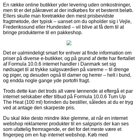
En række online butikker yder levering uden omkostninger,
men tit er det påkrævet at der indkøbes for et bestemt beløb.
Ellers skulle man foretrække den mest prisbevidste
fragtmetode, der typisk – uanset om du opholder sig i Vejle,
Frederikssund eller Hundested – vil blive at få dem til at
bringe produkterne til en pakkeshop.
Det er ualmindeligt smart for enhver at finde information om
priser på diverse e-butikker, og på grund af dette har flertallet
af Formula 10.0.6 internet handler i Danmark set sig
nødsaget til at trykke salgsværdien på varerne – til drenge
og piger, og desuden også til damer og herrer – helt i bund,
og endda nogle gange yde portofri fragt.
Trods dette kan det trods alt være lønnende at eftergå et par
internet selskaber efter tilbud på Formula 10.0.6 Turn Up
The Heat (100 ml) forinden du bestiller, således at du er tryg
ved at antage den skarpeste pris.
Du skal ikke desto mindre ikke glemme, at når en internet
webshop reklamerer produkter til en salgspris der kan ses
som ufattelig fremragende, er det for det meste være et
fingerpeg om en fup internet webshop. Køb med