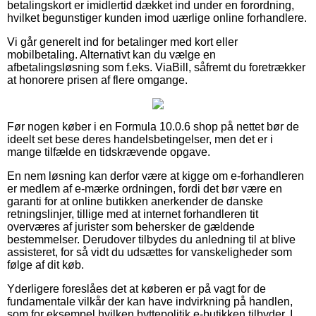
betalingskort er imidlertid dækket ind under en forordning,
hvilket begunstiger kunden imod uærlige online forhandlere.
Vi går generelt ind for betalinger med kort eller
mobilbetaling. Alternativt kan du vælge en
afbetalingsløsning som f.eks. ViaBill, såfremt du foretrækker
at honorere prisen af flere omgange.
Før nogen køber i en Formula 10.0.6 shop på nettet bør de
ideelt set bese deres handelsbetingelser, men det er i
mange tilfælde en tidskrævende opgave.
En nem løsning kan derfor være at kigge om e-forhandleren
er medlem af e-mærke ordningen, fordi det bør være en
garanti for at online butikken anerkender de danske
retningslinjer, tillige med at internet forhandleren tit
overværes af jurister som behersker de gældende
bestemmelser. Derudover tilbydes du anledning til at blive
assisteret, for så vidt du udsættes for vanskeligheder som
følge af dit køb.
Yderligere foreslåes det at køberen er på vagt for de
fundamentale vilkår der kan have indvirkning på handlen,
som for eksempel hvilken byttepolitik e-butikken tilbyder. I