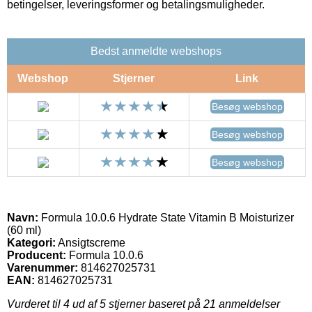
betingelser, leveringsformer og betalingsmuligheder.
Bedst anmeldte webshops
Webshop
Stjerner
Link
Besøg webshop
Besøg webshop
Besøg webshop
Navn:
Formula 10.0.6 Hydrate State Vitamin B Moisturizer
(60 ml)
Kategori:
Ansigtscreme
Producent:
Formula 10.0.6
Varenummer:
814627025731
EAN:
814627025731
Vurderet til
4
ud af 5 stjerner baseret på
21
anmeldelser