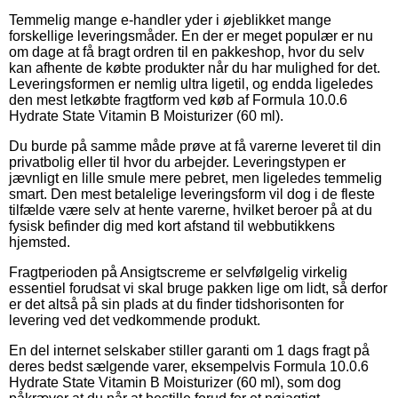
Temmelig mange e-handler yder i øjeblikket mange
forskellige leveringsmåder. En der er meget populær er nu
om dage at få bragt ordren til en pakkeshop, hvor du selv
kan afhente de købte produkter når du har mulighed for det.
Leveringsformen er nemlig ultra ligetil, og endda ligeledes
den mest letkøbte fragtform ved køb af Formula 10.0.6
Hydrate State Vitamin B Moisturizer (60 ml).
Du burde på samme måde prøve at få varerne leveret til din
privatbolig eller til hvor du arbejder. Leveringstypen er
jævnligt en lille smule mere pebret, men ligeledes temmelig
smart. Den mest betalelige leveringsform vil dog i de fleste
tilfælde være selv at hente varerne, hvilket beroer på at du
fysisk befinder dig med kort afstand til webbutikkens
hjemsted.
Fragtperioden på Ansigtscreme er selvfølgelig virkelig
essentiel forudsat vi skal bruge pakken lige om lidt, så derfor
er det altså på sin plads at du finder tidshorisonten for
levering ved det vedkommende produkt.
En del internet selskaber stiller garanti om 1 dags fragt på
deres bedst sælgende varer, eksempelvis Formula 10.0.6
Hydrate State Vitamin B Moisturizer (60 ml), som dog