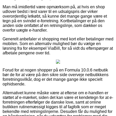
Man må imidlertid være opmærksom på, at hvis en shop
udlover bedst i test varer til en udsalgspris der virker
overordentlig letkøbt, så kunne det mange gange være et
tegn på en svindel e-forretning. Kortbetalinger er på den
anden side omfattet af en retningslinje, som dækker os
overfor uægte e-handler.
Generelt anbefaler vi shopping med kort eller betalinger med
mobilen. Som en alternativ mulighed bør du vælge en
løsning fra for eksempel ViaBill, for så vidt du efterspørger at
afbetale pengene over tid.
Forud for at nogen shopper på en Formula 10.0.6 netbutik
bør de for at være på den sikre side overveje netbutikkens
forretningsvilkår, dog er det mange gange ikke specielt
ophidsende.
Alternativet kunne måske være at efterse om e-handlen er
støttet af e-mærket, siden det kan være et kendetegn for at e-
forretningen efterfølger de danske love, samt at online
butikken rutinemæssigt kigges til af fagfolk som er meget
bekendte med retningslinjerne. Desuden får du mulighed for