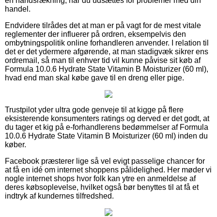
en håndsrækning, når du udsættes for problemer med din
handel.
Endvidere tilrådes det at man er på vagt for de mest vitale
reglementer der influerer på ordren, eksempelvis den
ombytningspolitik online forhandleren anvender. I relation til
det er det ydermere afgørende, at man stadigvæk sikrer ens
ordremail, så man til enhver tid vil kunne påvise sit køb af
Formula 10.0.6 Hydrate State Vitamin B Moisturizer (60 ml),
hvad end man skal købe gave til en dreng eller pige.
Trustpilot yder ultra gode genveje til at kigge på flere
eksisterende konsumenters ratings og derved er det godt, at
du tager et kig på e-forhandlerens bedømmelser af Formula
10.0.6 Hydrate State Vitamin B Moisturizer (60 ml) inden du
køber.
Facebook præsterer lige så vel evigt passelige chancer for
at få en idé om internet shoppens pålidelighed. Her møder vi
nogle internet shops hvor folk kan ytre en anmeldelse af
deres købsoplevelse, hvilket også bør benyttes til at få et
indtryk af kundernes tilfredshed.