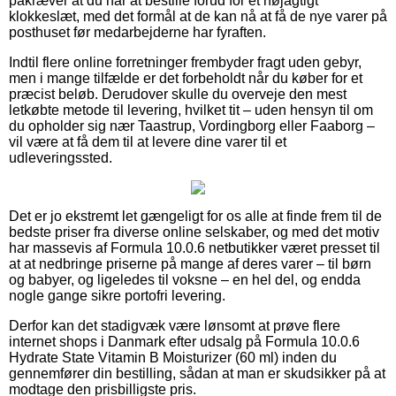
påkræver at du når at bestille forud for et nøjagtigt
klokkeslæt, med det formål at de kan nå at få de nye varer på
posthuset før medarbejderne har fyraften.
Indtil flere online forretninger frembyder fragt uden gebyr,
men i mange tilfælde er det forbeholdt når du køber for et
præcist beløb. Derudover skulle du overveje den mest
letkøbte metode til levering, hvilket tit – uden hensyn til om
du opholder sig nær Taastrup, Vordingborg eller Faaborg –
vil være at få dem til at levere dine varer til et
udleveringssted.
Det er jo ekstremt let gængeligt for os alle at finde frem til de
bedste priser fra diverse online selskaber, og med det motiv
har massevis af Formula 10.0.6 netbutikker været presset til
at at nedbringe priserne på mange af deres varer – til børn
og babyer, og ligeledes til voksne – en hel del, og endda
nogle gange sikre portofri levering.
Derfor kan det stadigvæk være lønsomt at prøve flere
internet shops i Danmark efter udsalg på Formula 10.0.6
Hydrate State Vitamin B Moisturizer (60 ml) inden du
gennemfører din bestilling, sådan at man er skudsikker på at
modtage den prisbilligste pris.