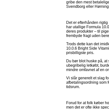
gribe den mest betalelig
Svendborg eller Hørning –
Det er efterhånden rigtig 
har utallige Formula 10.0
deres produkter – til pig
frembyde fragt uden ber
Trods dette kan det imid
10.0.6 Bright Side Vitam
prisbilligste pris.
Du bør blot huske på, at 
ubegribelig letkøbt, burd
mindre omfavnet af en ord
Vi slår generelt et slag 
afbetalingsordning som f
tidsrum.
Forud for at folk køber 
men det er ofte ikke spe