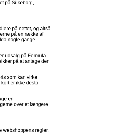
æt på Silkeborg,
dlere på nettet, og altså
iserne på en række af
endda nogle gange
ter udsalg på Formula
sikker på at antage den
pris som kan virke
 kort er ikke desto
ruge en
ngerne over et længere
øbe webshoppens regler,