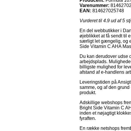
Producent:
Formula 10.
Varenummer:
8146270
EAN:
814627025748
Vurderet til
4.9
ud af 5 st
En del webbutikker i Dan
øjeblikket at få sendt ti
særligt let gængelig, og
Side Vitamin C AHA Mask
Du kan derudover udse dig
arbejdsplads. Muligheden
billigste mulighed for lev
afstand af e-handlens ar
Leveringstiden på Ansigt
samme, og af den grund e
produkt.
Adskillige webshops fre
Bright Side Vitamin C AH
inden et nøjagtigt klokke
fyraften.
En række netshops fremby