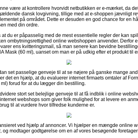
ne være at kontrollere hvorvidt netbutikken er e-mærket, da det 
dende dansk lovgivning, tillige med at e-shoppen jævnligt rev
glementet på området. Dette er desuden en god chance for en h
sen med din ordre.
 at du er påpasselig med de mest essentielle regler der kan spil
ilken ombytningsrettighed online webshoppen anvender. Derfor e
bevarer ens kvitteringsmail, så man senere kan bevidne bestillin
A Mask (60 ml), uanset om man er på udkig efter et produkt til e
ådan set passelige genveje til at se nøjere på ganske mange and
r det en hjælp, at du evaluerer internet firmaets omtaler af For
) forud for at du lægger din bestilling.
videre stort set belejlige genveje til at få indblik i online web
internet webshops som giver folk mulighed for at levere en anme
brug til at vurdere hvor tilfredse kunderne er.
ansieret ved hjælp af annoncer. Vi hjælper en mængde online w
r, og modtager godtgørelse om en af vores besøgende foretager 