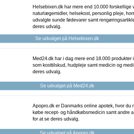
Helsebixen.dk har mere end 10.000 forskellige v
naturlægemidler, helsekost, personlig pleje, ho
udvalgte sunde fødevarer samt rengøringsartikler.
deres udvalg.
Se udvalget på Helsebixen.dk
Med24.dk har i dag mere end 18.000 produkter i
som kosttilskud, hudpleje samt medicin og medica
deres udvalg.
Se udvalget på Med24.dk
Apopro.dk er Danmarks online apotek, hvor du n
købe recept- og håndkøbsmedicin samt andre ap
for at se deres udvalg.
Se udvalget på Apopro.dk