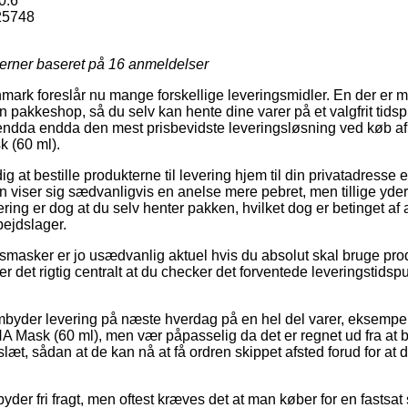
0.6
25748
jerner baseret på
16
anmeldelser
mark foreslår nu mange forskellige leveringsmidler. En der er m
l en pakkeshop, så du selv kan hente dine varer på et valgfrit tids
 endda endda den mest prisbevidste leveringsløsning ved køb af
 (60 ml).
 at bestille produkterne til levering hjem til din privatadresse e
 viser sig sædvanligvis en anelse mere pebret, men tillige yd
ering er dog at du selv henter pakken, hvilket dog er betinget af a
bejdslager.
smasker er jo usædvanlig aktuel hvis du absolut skal bruge pr
r det rigtig centralt at du checker det forventede leveringstid
mbyder levering på næste hverdag på en hel del varer, eksempe
A Mask (60 ml), men vær påpasselig da det er regnet ud fra at 
slæt, sådan at de kan nå at få ordren skippet afsted forud for at
der fri fragt, men oftest kræves det at man køber for en fastsat