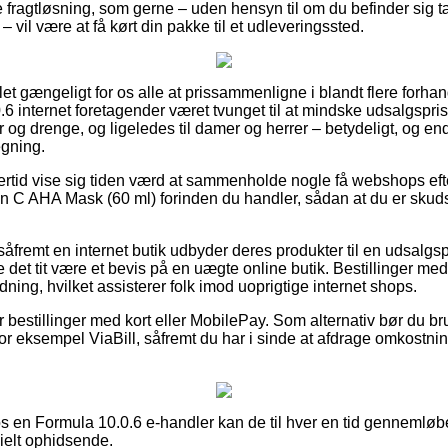
e fragtløsning, som gerne – uden hensyn til om du befinder sig t
 vil være at få kørt din pakke til et udleveringssted.
let gængeligt for os alle at prissammenligne i blandt flere forhan
.6 internet foretagender været tvunget til at mindske udsalgspr
er og drenge, og ligeledes til damer og herrer – betydeligt, og 
egning.
lertid vise sig tiden værd at sammenholde nogle få webshops ef
in C AHA Mask (60 ml) forinden du handler, sådan at du er skud
såfremt en internet butik udbyder deres produkter til en udsalgs
e det tit være et bevis på en uægte online butik. Bestillinger med
ning, hvilket assisterer folk imod uoprigtige internet shops.
for bestillinger med kort eller MobilePay. Som alternativ bør du b
or eksempel ViaBill, såfremt du har i sinde at afdrage omkostni
hos en Formula 10.0.6 e-handler kan de til hver en tid genneml
cielt ophidsende.