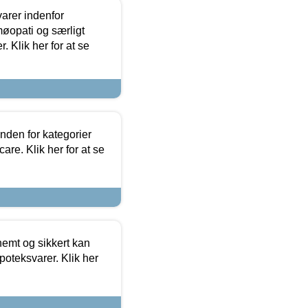
arer indenfor
møopati og særligt
 Klik her for at se
nden for kategorier
re. Klik her for at se
emt og sikkert kan
oteksvarer. Klik her