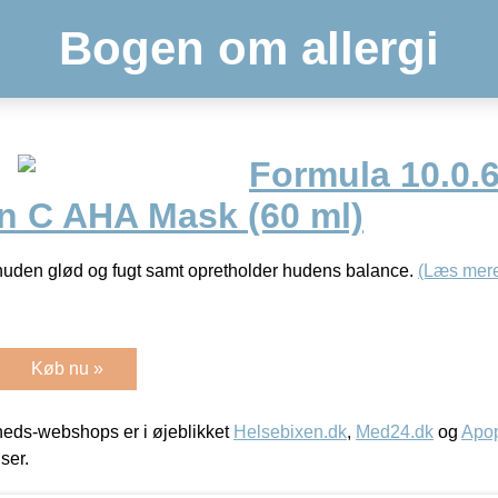
Bogen om allergi
Formula 10.0.6
in C AHA Mask (60 ml)
huden glød og fugt samt opretholder hudens balance.
(Læs mer
Køb nu »
eds-webshops er i øjeblikket
Helsebixen.dk
,
Med24.dk
og
Apop
iser.