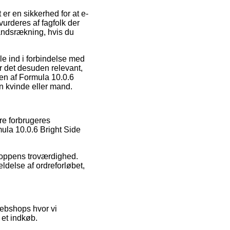
er en sikkerhed for at e-
urderes af fagfolk der
åndsrækning, hvis du
le ind i forbindelse med
r det desuden relevant,
gen af Formula 10.0.6
n kvinde eller mand.
re forbrugeres
mula 10.0.6 Bright Side
shoppens troværdighed.
ldelse af ordreforløbet,
ebshops hvor vi
et indkøb.