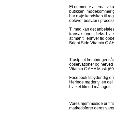
Et nemmere alternativ kun
butikken imødekommer gæl
har nøje kendskab til re
oplever besvær i proces
Tilmed kan det anbefales
transaktionen, f.eks. hv
at man til enhver tid op
Bright Side Vitamin C AH
Trustpilot frembringer s
observationer og herved e
Vitamin C AHA Mask (60 ml
Facebook tilbyder dig end
Herinde møder vi en del 
hvilket tilmed må tages i 
Vores hjemmeside er fin
markedsfører deres vare