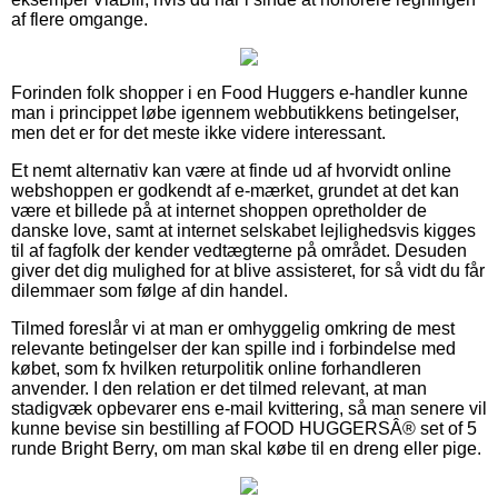
af flere omgange.
Forinden folk shopper i en Food Huggers e-handler kunne
man i princippet løbe igennem webbutikkens betingelser,
men det er for det meste ikke videre interessant.
Et nemt alternativ kan være at finde ud af hvorvidt online
webshoppen er godkendt af e-mærket, grundet at det kan
være et billede på at internet shoppen opretholder de
danske love, samt at internet selskabet lejlighedsvis kigges
til af fagfolk der kender vedtægterne på området. Desuden
giver det dig mulighed for at blive assisteret, for så vidt du får
dilemmaer som følge af din handel.
Tilmed foreslår vi at man er omhyggelig omkring de mest
relevante betingelser der kan spille ind i forbindelse med
købet, som fx hvilken returpolitik online forhandleren
anvender. I den relation er det tilmed relevant, at man
stadigvæk opbevarer ens e-mail kvittering, så man senere vil
kunne bevise sin bestilling af FOOD HUGGERSÂ® set of 5
runde Bright Berry, om man skal købe til en dreng eller pige.