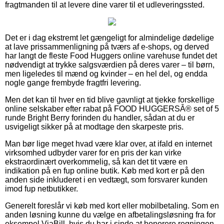
fragtmanden til at levere dine varer til et udleveringssted.
Det er i dag ekstremt let gængeligt for almindelige dødelige
at lave prissammenligning på tværs af e-shops, og derved
har langt de fleste Food Huggers online varehuse fundet det
nødvendigt at trykke salgsværdien på deres varer – til børn,
men ligeledes til mænd og kvinder – en hel del, og endda
nogle gange frembyde fragtfri levering.
Men det kan til hver en tid blive gavnligt at tjekke forskellige
online selskaber efter rabat på FOOD HUGGERSÂ® set of 5
runde Bright Berry forinden du handler, sådan at du er
usvigeligt sikker på at modtage den skarpeste pris.
Man bør lige meget hvad være klar over, at ifald en internet
virksomhed udbyder varer for en pris der kan virke
ekstraordinært overkommelig, så kan det tit være en
indikation på en fup online butik. Køb med kort er på den
anden side inkluderet i en vedtægt, som forsvarer kunden
imod fup netbutikker.
Generelt foreslår vi køb med kort eller mobilbetaling. Som en
anden løsning kunne du vælge en afbetalingsløsning fra for
eksempel ViaBill, hvis du har i sinde at honorere regningen