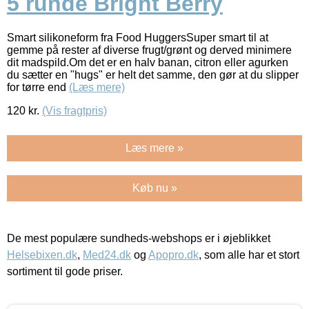
5 runde Bright Berry
Smart silikoneform fra Food HuggersSuper smart til at
gemme på rester af diverse frugt/grønt og derved minimere
dit madspild.Om det er en halv banan, citron eller agurken
du sætter en "hugs" er helt det samme, den gør at du slipper
for tørre end
(Læs mere)
120
kr.
(Vis fragtpris)
Læs mere »
Køb nu »
De mest populære sundheds-webshops er i øjeblikket
Helsebixen.dk
,
Med24.dk
og
Apopro.dk
, som alle har et stort
sortiment til gode priser.