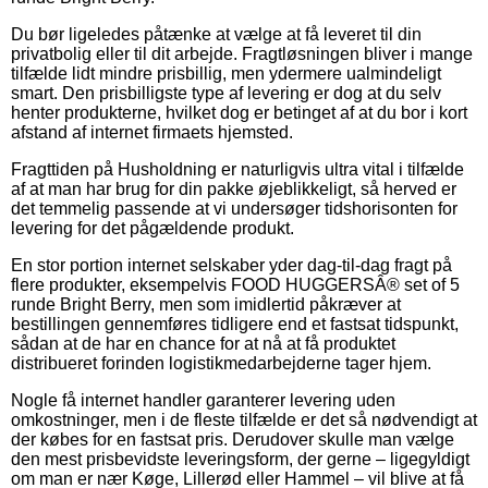
Du bør ligeledes påtænke at vælge at få leveret til din
privatbolig eller til dit arbejde. Fragtløsningen bliver i mange
tilfælde lidt mindre prisbillig, men ydermere ualmindeligt
smart. Den prisbilligste type af levering er dog at du selv
henter produkterne, hvilket dog er betinget af at du bor i kort
afstand af internet firmaets hjemsted.
Fragttiden på Husholdning er naturligvis ultra vital i tilfælde
af at man har brug for din pakke øjeblikkeligt, så herved er
det temmelig passende at vi undersøger tidshorisonten for
levering for det pågældende produkt.
En stor portion internet selskaber yder dag-til-dag fragt på
flere produkter, eksempelvis FOOD HUGGERSÂ® set of 5
runde Bright Berry, men som imidlertid påkræver at
bestillingen gennemføres tidligere end et fastsat tidspunkt,
sådan at de har en chance for at nå at få produktet
distribueret forinden logistikmedarbejderne tager hjem.
Nogle få internet handler garanterer levering uden
omkostninger, men i de fleste tilfælde er det så nødvendigt at
der købes for en fastsat pris. Derudover skulle man vælge
den mest prisbevidste leveringsform, der gerne – ligegyldigt
om man er nær Køge, Lillerød eller Hammel – vil blive at få