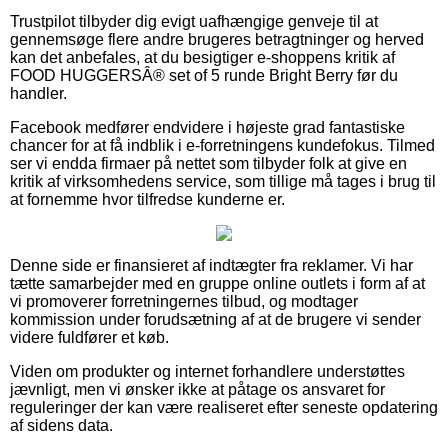
Trustpilot tilbyder dig evigt uafhængige genveje til at
gennemsøge flere andre brugeres betragtninger og herved
kan det anbefales, at du besigtiger e-shoppens kritik af
FOOD HUGGERSÂ® set of 5 runde Bright Berry før du
handler.
Facebook medfører endvidere i højeste grad fantastiske
chancer for at få indblik i e-forretningens kundefokus. Tilmed
ser vi endda firmaer på nettet som tilbyder folk at give en
kritik af virksomhedens service, som tillige må tages i brug til
at fornemme hvor tilfredse kunderne er.
Denne side er finansieret af indtægter fra reklamer. Vi har
tætte samarbejder med en gruppe online outlets i form af at
vi promoverer forretningernes tilbud, og modtager
kommission under forudsætning af at de brugere vi sender
videre fuldfører et køb.
Viden om produkter og internet forhandlere understøttes
jævnligt, men vi ønsker ikke at påtage os ansvaret for
reguleringer der kan være realiseret efter seneste opdatering
af sidens data.