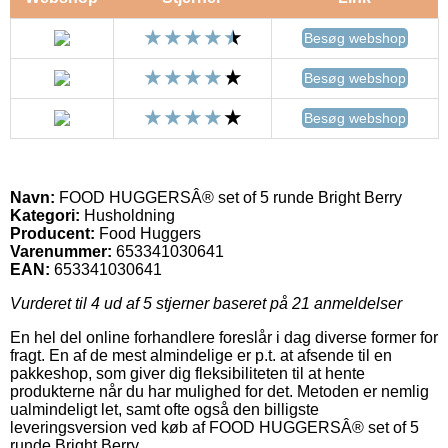
Besøg webshop
Besøg webshop
Besøg webshop
Navn:
FOOD HUGGERSÂ® set of 5 runde Bright Berry
Kategori:
Husholdning
Producent:
Food Huggers
Varenummer:
653341030641
EAN:
653341030641
Vurderet til
4
ud af 5 stjerner baseret på
21
anmeldelser
En hel del online forhandlere foreslår i dag diverse former for
fragt. En af de mest almindelige er p.t. at afsende til en
pakkeshop, som giver dig fleksibiliteten til at hente
produkterne når du har mulighed for det. Metoden er nemlig
ualmindeligt let, samt ofte også den billigste
leveringsversion ved køb af FOOD HUGGERSÂ® set of 5
runde Bright Berry.