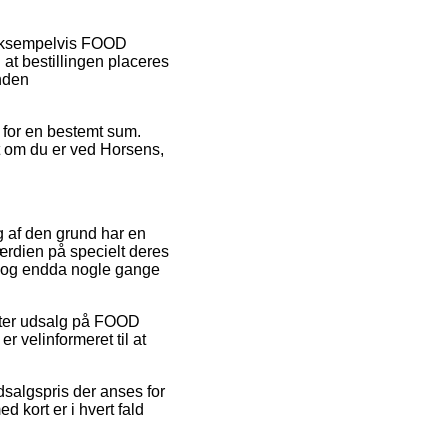
 eksempelvis FOOD
t bestillingen placeres
inden
r for en bestemt sum.
t om du er ved Horsens,
og af den grund har en
rdien på specielt deres
el, og endda nogle gange
fter udsalg på FOOD
velinformeret til at
udsalgspris der anses for
 kort er i hvert fald