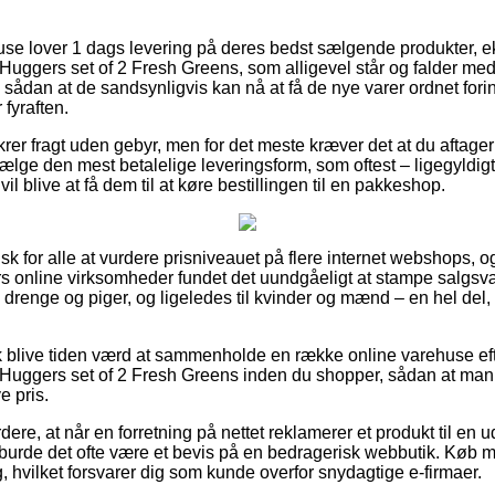
use lover 1 dags levering på deres bedst sælgende produkter,
rs set of 2 Fresh Greens, som alligevel står og falder med a
kt, sådan at de sandsynligvis kan nå at få de nye varer ordnet for
fyraften.
ikrer fragt uden gebyr, men for det meste kræver det at du aftage
ge den mest betalelige leveringsform, som oftest – ligegyldig
il blive at få dem til at køre bestillingen til en pakkeshop.
tisk for alle at vurdere prisniveauet på flere internet webshops, 
 online virksomheder fundet det uundgåeligt at stampe salgsvæ
til drenge og piger, og ligeledes til kvinder og mænd – en hel d
 blive tiden værd at sammenholde en række online varehuse e
rs set of 2 Fresh Greens inden du shopper, sådan at man er 
e pris.
ere, at når en forretning på nettet reklamerer et produkt til en 
å burde det ofte være et bevis på en bedragerisk webbutik. Køb med
, hvilket forsvarer dig som kunde overfor snydagtige e-firmaer.