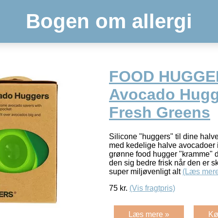
Bogen om allergi
FOOD HUGGE
Avocado Hugge
Fresh Greens
Silicone "huggers" til dine halv
med kedelige halve avocadoer 
grønne food hugger "kramme" d
den sig bedre frisk når den er sk
super miljøvenligt alt
(Læs mere
75
kr.
(Vis fragtpris)
Læs mere »
Kø