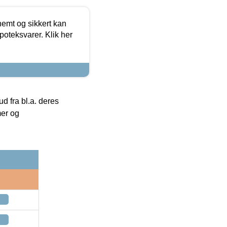
emt og sikkert kan
oteksvarer. Klik her
 fra bl.a. deres
mer og