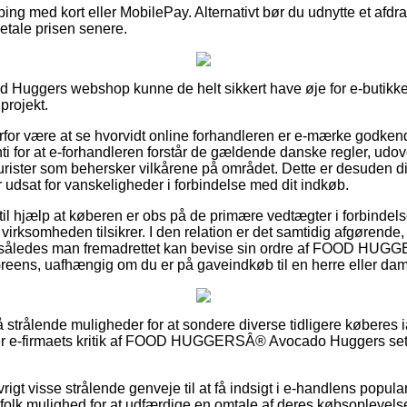
ing med kort eller MobilePay. Alternativt bør du udnytte et afdrags
betale prisen senere.
od Huggers webshop kunne de helt sikkert have øje for e-butikke
projekt.
erfor være at se hvorvidt online forhandleren er e-mærke godkend
ti for at e-forhandleren forstår de gældende danske regler, udov
urister som behersker vilkårene på området. Dette er desuden d
r udsat for vanskeligheder i forbindelse med dit indkøb.
il hjælp at køberen er obs på de primære vedtægter i forbinde
virksomheden tilsikrer. I den relation er det samtidig afgørende, 
g, således man fremadrettet kan bevise sin ordre af FOOD H
reens, uafhængig om du er på gaveindkøb til en herre eller da
så strålende muligheder for at sondere diverse tidligere køberes i
serer e-firmaets kritik af FOOD HUGGERSÂ® Avocado Huggers set
igt visse strålende genveje til at få indsigt i e-handlens popula
olk mulighed for at udfærdige en omtale af deres købsoplevelse,