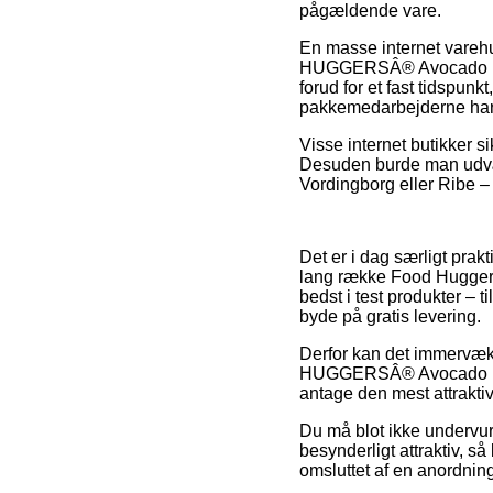
pågældende vare.
En masse internet vareh
HUGGERSÂ® Avocado Hugge
forud for et fast tidspun
pakkemedarbejderne har 
Visse internet butikker s
Desuden burde man udvæl
Vordingborg eller Ribe – v
Det er i dag særligt prak
lang række Food Huggers
bedst i test produkter – 
byde på gratis levering.
Derfor kan det immervæk
HUGGERSÂ® Avocado Hugge
antage den mest attraktiv
Du må blot ikke undervurd
besynderligt attraktiv, s
omsluttet af en anordning