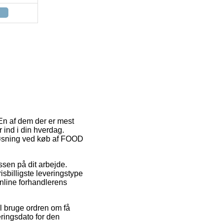
En af dem der er mest
 ind i din hverdag.
sløsning ved køb af FOOD
essen på dit arbejde.
sbilligste leveringstype
nline forhandlerens
 bruge ordren om få
eringsdato for den