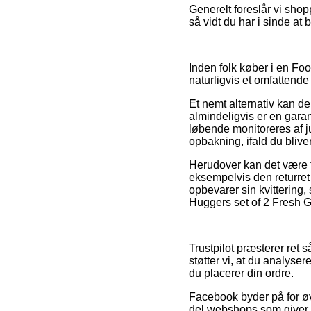
Generelt foreslår vi shopp
så vidt du har i sinde at 
Inden folk køber i en Fo
naturligvis et omfattende 
Et nemt alternativ kan d
almindeligvis er en garan
løbende monitoreres af j
opbakning, ifald du blive
Herudover kan det være t
eksempelvis den returret 
opbevarer sin kvitterin
Huggers set of 2 Fresh G
Trustpilot præsterer ret 
støtter vi, at du analy
du placerer din ordre.
Facebook byder på for øvr
del webshops som giver f