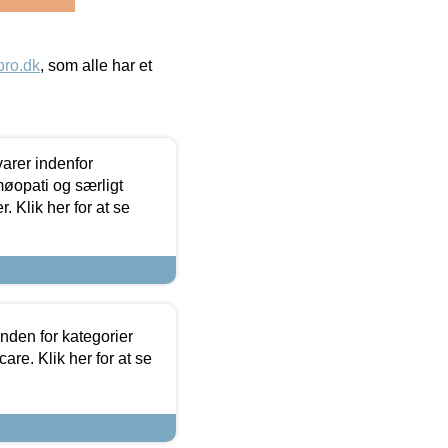
ro.dk
, som alle har et
arer indenfor
møopati og særligt
 Klik her for at se
nden for kategorier
re. Klik her for at se