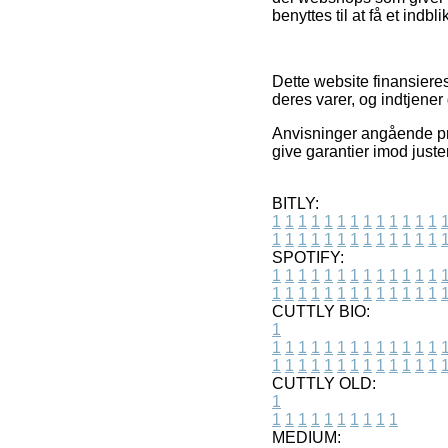
benyttes til at få et indbl
Dette website finansiere
deres varer, og indtjene
Anvisninger angående pro
give garantier imod just
BITLY:
1
1
1
1
1
1
1
1
1
1
1
1
1
1
1
1
1
1
1
1
1
1
1
1
1
1
SPOTIFY:
1
1
1
1
1
1
1
1
1
1
1
1
1
1
1
1
1
1
1
1
1
1
1
1
1
1
CUTTLY BIO:
1
1
1
1
1
1
1
1
1
1
1
1
1
1
1
1
1
1
1
1
1
1
1
1
1
1
1
CUTTLY OLD:
1
1
1
1
1
1
1
1
1
1
1
MEDIUM: