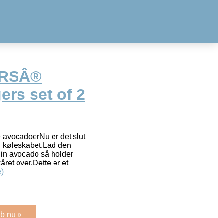
RSÂ®
rs set of 2
e avocadoerNu er det slut
i køleskabet.Lad den
in avocado så holder
året over.Dette er et
)
b nu »