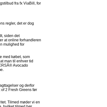
tilbud fra fx ViaBill, for
ns regler, det er dog
t, siden det
er at online forhandleren
in mulighed for
lse med købet, som
at man til enhver tid
UGGERSÂ® Avocado
me.
agttagelser og derfor
 of 2 Fresh Greens før
ritet. Tilmed møder vi en
 hvilket tilmed bør