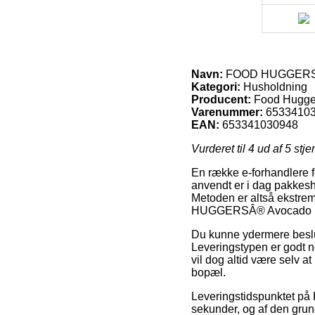
Navn:
FOOD HUGGERSÂ® 
Kategori:
Husholdning
Producent:
Food Hugge
Varenummer:
6533410
EAN:
653341030948
Vurderet til
4
ud af 5 stje
En række e-forhandlere f
anvendt er i dag pakkesh
Metoden er altså ekstrem
HUGGERSÂ® Avocado Hug
Du kunne ydermere beslutte
Leveringstypen er godt n
vil dog altid være selv 
bopæl.
Leveringstidspunktet på
sekunder, og af den grund