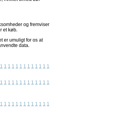
rksomheder og fremviser
r et køb.
er umuligt for os at
anvendte data.
1
1
1
1
1
1
1
1
1
1
1
1
1
1
1
1
1
1
1
1
1
1
1
1
1
1
1
1
1
1
1
1
1
1
1
1
1
1
1