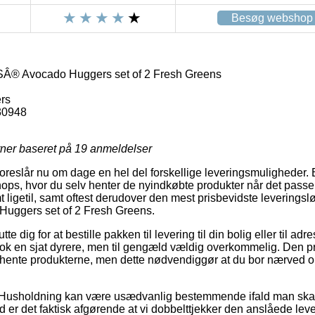
Besøg webshop
Avocado Huggers set of 2 Fresh Greens
rs
30948
rner baseret på
19
anmeldelser
oreslår nu om dage en hel del forskellige leveringsmuligheder. 
ops, hvor du selv henter de nyindkøbte produkter når det passer
t ligetil, samt oftest derudover den mest prisbevidste levering
gers set of 2 Fresh Greens.
 dig for at bestille pakken til levering til din bolig eller til adr
ok en sjat dyrere, men til gengæld vældig overkommelig. Den pri
at hente produkterne, men dette nødvendiggør at du bor nærved o
 Husholdning kan være usædvanlig bestemmende ifald man skal
 er det faktisk afgørende at vi dobbelttjekker den anslåede lev