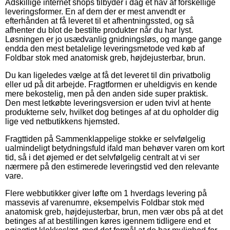
Adskillige internet shops tilbyder i dag et hav af forskellige
leveringsformer. En af dem der er mest anvendt er
efterhånden at få leveret til et afhentningssted, og så
afhenter du blot de bestilte produkter når du har lyst.
Løsningen er jo usædvanlig gnidningsløs, og mange gange
endda den mest betalelige leveringsmetode ved køb af
Foldbar stok med anatomisk greb, højdejusterbar, brun.
Du kan ligeledes vælge at få det leveret til din privatbolig
eller ud på dit arbejde. Fragtformen er uheldigvis en kende
mere bekostelig, men på den anden side super praktisk.
Den mest letkøbte leveringsversion er uden tvivl at hente
produkterne selv, hvilket dog betinges af at du opholder dig
lige ved netbutikkens hjemsted.
Fragttiden på Sammenklappelige stokke er selvfølgelig
ualmindeligt betydningsfuld ifald man behøver varen om kort
tid, så i det øjemed er det selvfølgelig centralt at vi ser
nærmere på den estimerede leveringstid ved den relevante
vare.
Flere webbutikker giver løfte om 1 hverdags levering på
massevis af varenumre, eksempelvis Foldbar stok med
anatomisk greb, højdejusterbar, brun, men vær obs på at det
betinges af at bestillingen køres igennem tidligere end et