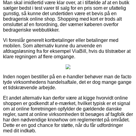
Man skal imidlertid være klar over, at i tilfælde af at en butik
sælger bedst i test varer til salg for en pris som er ufattelig
gunstig, så kunne det undertiden være et bevis på en
bedragerisk online shop. Shopping med kort er trods alt
omsluttet af en forordning, der værner køberen overfor
bedrageriske webbutikker.
Vi foreslår generelt kortbetalinger eller betalinger med
mobilen. Som alternativ kunne du anvende en
afdragsløsning fra for eksempel ViaBill, hvis du tilstræber at
klare regningen af flere omgange.
Inden nogen bestiller på en e-handler behøver man de facto
tyde virksomhedens handelsaftale, det er dog mange gange
et tidskrævende arbejde.
Et andet alternativ kan derfor være at kigge hvorvidt online
shoppen er godkendt af e-mærket, hvilket typisk er et signal
om at online forretningen opfylder de gældende danske
regler, samt at online virksomheden tit besøges af fagfolk der
har den nødvendige knowhow om reglementet på området.
Dette er en god chance for støtte, når du får udfordringer
med dit indkøb.