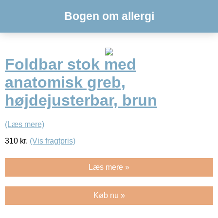
Bogen om allergi
Foldbar stok med
anatomisk greb,
højdejusterbar, brun
(Læs mere)
310
kr.
(Vis fragtpris)
Læs mere »
Køb nu »