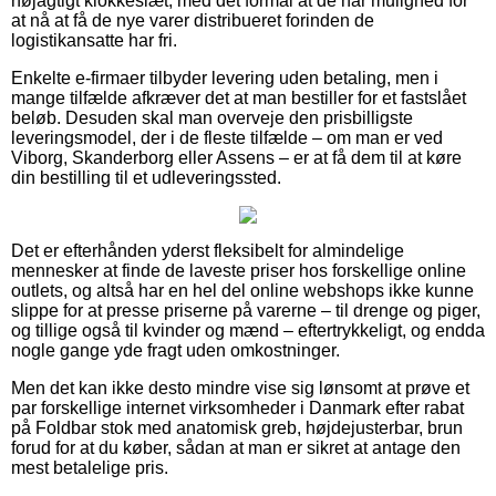
nøjagtigt klokkeslæt, med det formål at de har mulighed for
at nå at få de nye varer distribueret forinden de
logistikansatte har fri.
Enkelte e-firmaer tilbyder levering uden betaling, men i
mange tilfælde afkræver det at man bestiller for et fastslået
beløb. Desuden skal man overveje den prisbilligste
leveringsmodel, der i de fleste tilfælde – om man er ved
Viborg, Skanderborg eller Assens – er at få dem til at køre
din bestilling til et udleveringssted.
Det er efterhånden yderst fleksibelt for almindelige
mennesker at finde de laveste priser hos forskellige online
outlets, og altså har en hel del online webshops ikke kunne
slippe for at presse priserne på varerne – til drenge og piger,
og tillige også til kvinder og mænd – eftertrykkeligt, og endda
nogle gange yde fragt uden omkostninger.
Men det kan ikke desto mindre vise sig lønsomt at prøve et
par forskellige internet virksomheder i Danmark efter rabat
på Foldbar stok med anatomisk greb, højdejusterbar, brun
forud for at du køber, sådan at man er sikret at antage den
mest betalelige pris.