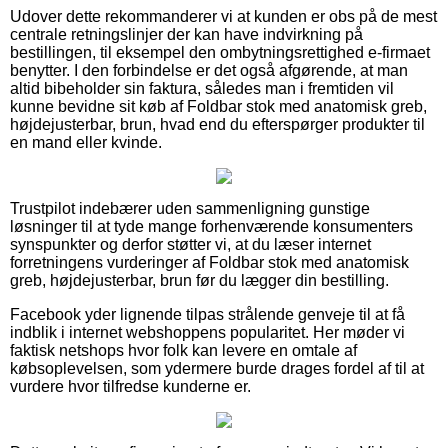
Udover dette rekommanderer vi at kunden er obs på de mest
centrale retningslinjer der kan have indvirkning på
bestillingen, til eksempel den ombytningsrettighed e-firmaet
benytter. I den forbindelse er det også afgørende, at man
altid bibeholder sin faktura, således man i fremtiden vil
kunne bevidne sit køb af Foldbar stok med anatomisk greb,
højdejusterbar, brun, hvad end du efterspørger produkter til
en mand eller kvinde.
Trustpilot indebærer uden sammenligning gunstige
løsninger til at tyde mange forhenværende konsumenters
synspunkter og derfor støtter vi, at du læser internet
forretningens vurderinger af Foldbar stok med anatomisk
greb, højdejusterbar, brun før du lægger din bestilling.
Facebook yder lignende tilpas strålende genveje til at få
indblik i internet webshoppens popularitet. Her møder vi
faktisk netshops hvor folk kan levere en omtale af
købsoplevelsen, som ydermere burde drages fordel af til at
vurdere hvor tilfredse kunderne er.