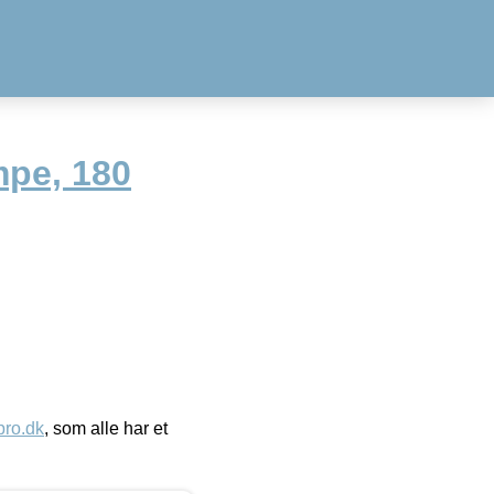
mpe, 180
ro.dk
, som alle har et