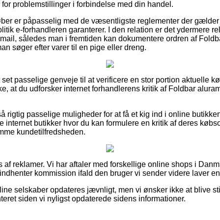
 for problemstillinger i forbindelse med din handel.
køber er påpasselig med de væsentligste reglementer der gælder 
itik e-forhandleren garanterer. I den relation er det ydermere re
ngsmail, således man i fremtiden kan dokumentere ordren af Foldb
 søger efter varer til en pige eller dreng.
 set passelige genveje til at verificere en stor portion aktuelle 
ke, at du udforsker internet forhandlerens kritik af Foldbar alura
igtig passelige muligheder for at få et kig ind i online butikk
internet butikker hvor du kan formulere en kritik af deres købs
emme kundetilfredsheden.
af reklamer. Vi har aftaler med forskellige online shops i Danma
 indhenter kommission ifald den bruger vi sender videre laver e
ne selskaber opdateres jævnligt, men vi ønsker ikke at blive still
eret siden vi nyligst opdaterede sidens informationer.