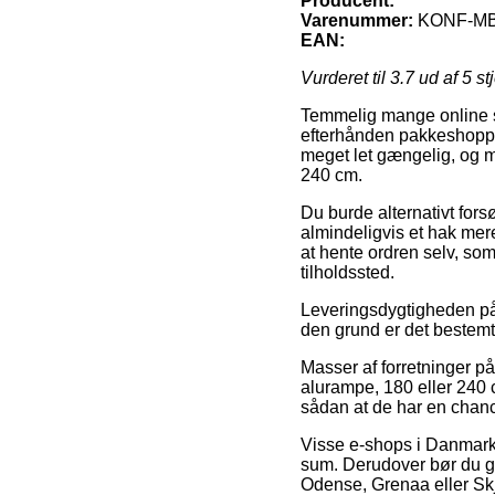
Producent:
Varenummer:
KONF-MB
EAN:
Vurderet til
3.7
ud af 5 st
Temmelig mange online s
efterhånden pakkeshoppen
meget let gængelig, og m
240 cm.
Du burde alternativt forsø
almindeligvis et hak mer
at hente ordren selv, s
tilholdssted.
Leveringsdygtigheden på 
den grund er det bestemt 
Masser af forretninger på
alurampe, 180 eller 240 c
sådan at de har en chance
Visse e-shops i Danmark 
sum. Derudover bør du gr
Odense, Grenaa eller Skjer