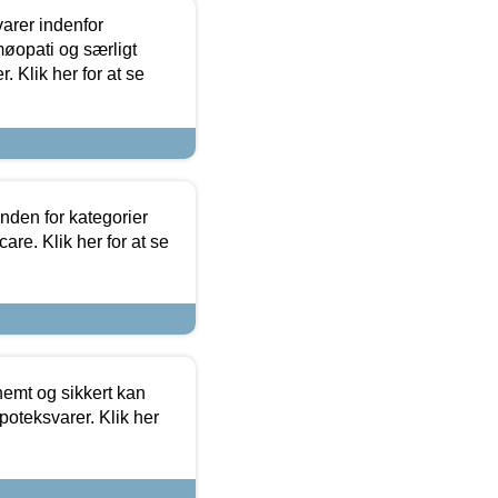
arer indenfor
møopati og særligt
 Klik her for at se
nden for kategorier
re. Klik her for at se
emt og sikkert kan
oteksvarer. Klik her