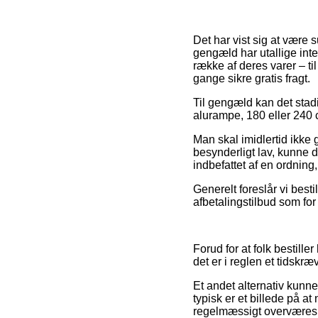
Det har vist sig at være s
gengæld har utallige int
række af deres varer – ti
gange sikre gratis fragt.
Til gengæld kan det stad
alurampe, 180 eller 240 
Man skal imidlertid ikke 
besynderligt lav, kunne d
indbefattet af en ordning
Generelt foreslår vi best
afbetalingstilbud som for 
Forud for at folk bestil
det er i reglen et tidskræ
Et andet alternativ kunne
typisk er et billede på a
regelmæssigt overværes a