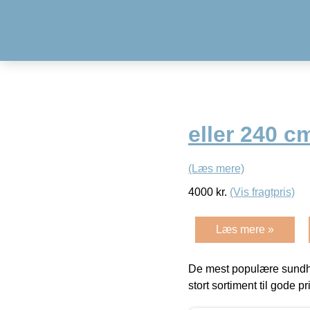
eller 240 c
(Læs mere)
4000
kr.
(Vis fragtpris)
Læs mere »
De mest populære sundh
stort sortiment til gode pr