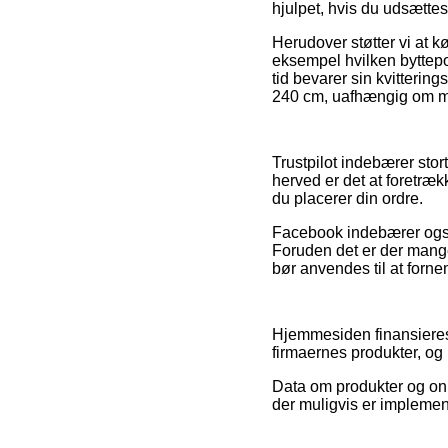
hjulpet, hvis du udsættes
Herudover støtter vi at 
eksempel hvilken byttepol
tid bevarer sin kvitteri
240 cm, uafhængig om man
Trustpilot indebærer stort
herved er det at foretræk
du placerer din ordre.
Facebook indebærer også r
Foruden det er der mange 
bør anvendes til at forn
Hjemmesiden finansieres 
firmaernes produkter, og
Data om produkter og onli
der muligvis er implement