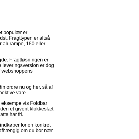
t populær er
st. Fragttypen er altså
r alurampe, 180 eller
bejde. Fragtløsningen er
e leveringsversion er dog
 af webshoppens
n ordre nu og her, så af
pektive vare.
r, eksempelvis Foldbar
nden et givent klokkeslæt,
tte har fri.
indkøber for en konkret
 uafhængig om du bor nær