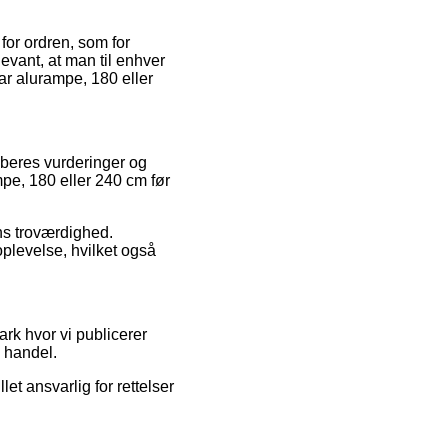
for ordren, som for
levant, at man til enhver
ar alurampe, 180 eller
køberes vurderinger og
mpe, 180 eller 240 cm før
ens troværdighed.
oplevelse, hvilket også
rk hvor vi publicerer
n handel.
et ansvarlig for rettelser