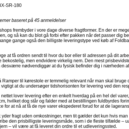
X-SR-180
jerner baseret på
45
anmeldelser
hops frembyder i vore dage diverse fragtformer. En der er mege
, og så kan du blot gå forbi efter pakken når det passer dig bed
ange gange også den billigste leveringstype ved køb af Foldba
ge at få ordren sendt til hvor du bor eller til adressen på dit ar
e bekostelig, men endvidere virkelig nem. Den mest prisbevidst
om desværre nødvendiggør at du fysisk befinder dig i nærheden
Ramper til kørestole er temmelig relevant når man skal bruge di
vigtigt at du undersøger tidshorisonten for levering ved den res
 nettet lover levering efter en enkelt hverdag på en hel del vare
m, hvilket dog står og falder med at bestillingen fuldbyrdes fori
 for at nå at få de nye varer ekspederet forud for at de lageransa
yder fragt uden omkostninger, men tit gælder det kun hvis man 
ibe den prisbilligste leveringsmåde, som i de fleste tilfælde –
n – vil være at få leveret din ordre til et udleveringssted.