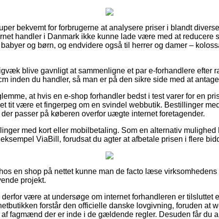
uper bekvemt for forbrugerne at analysere priser i blandt diverse 
ernet handler i Danmark ikke kunne lade være med at reducere 
l babyer og børn, og endvidere også til herrer og damer – kolos
igvæk blive gavnligt at sammenligne et par e-forhandlere efter 
cm inden du handler, så man er på den sikre side med at antage
glemme, at hvis en e-shop forhandler bedst i test varer for en pr
et tit være et fingerpeg om en svindel webbutik. Bestillinger med 
, der passer på køberen overfor uægte internet foretagender.
illinger med kort eller mobilbetaling. Som en alternativ mulighed
eksempel ViaBill, forudsat du agter at afbetale prisen i flere bid
ler hos en shop på nettet kunne man de facto læse virksomheden
vende projekt.
 derfor være at undersøge om internet forhandleren er tilsluttet 
t netbutikken forstår den officielle danske lovgivning, foruden a
f fagmænd der er inde i de gældende regler. Desuden får du anl