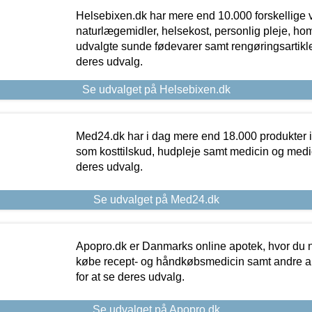
Helsebixen.dk har mere end 10.000 forskellige v
naturlægemidler, helsekost, personlig pleje, ho
udvalgte sunde fødevarer samt rengøringsartikler.
deres udvalg.
Se udvalget på Helsebixen.dk
Med24.dk har i dag mere end 18.000 produkter i
som kosttilskud, hudpleje samt medicin og medica
deres udvalg.
Se udvalget på Med24.dk
Apopro.dk er Danmarks online apotek, hvor du n
købe recept- og håndkøbsmedicin samt andre ap
for at se deres udvalg.
Se udvalget på Apopro.dk