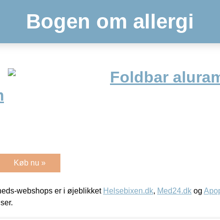
Bogen om allergi
Foldbar alura
m
Køb nu »
eds-webshops er i øjeblikket
Helsebixen.dk
,
Med24.dk
og
Apop
iser.