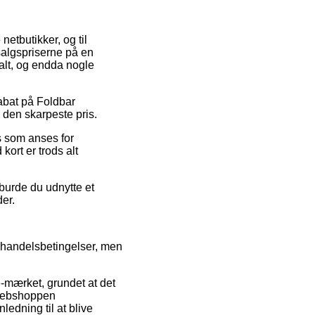
netbutikker, og til
salgspriserne på en
salt, og endda nogle
rabat på Foldbar
 den skarpeste pris.
is som anses for
kort er trods alt
 burde du udnytte et
der.
s handelsbetingelser, men
e-mærket, grundet at det
t webshoppen
edning til at blive