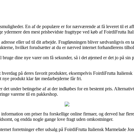
ngsmuligheder. En af de populære er for nærværende at få leveret til et a
ge ydermere den mest prisbevidste fragttype ved køb af FoirdiFrutta It
 adresse eller ud til dit arbejde. Fragtløsningen bliver sædvanligvis en
ukterne, hvilket forudsætter at du er nærved internet forhandlerens tilho
l bruge dine nye varer om få sekunder, så i det øjemed er det jo på sin
 hverdag på deres favorit produkter, eksempelvis FoirdiFrutta Italiensk
it nye produkt klar før medarbejderne får fri.
 det under betingelse af at der indkøbes for en bestemt pris. Alternati
 bringe varerne til en pakkeshop.
e information om priser fra forskellige online firmaer, og derved har fl
voldsomt, og endda nogle gange love fragt uden omkostninger.
e internet forretninger efter udsalg på FoirdiFrutta Italiensk Marmelade J