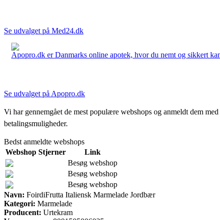
Se udvalget på Med24.dk
Apopro.dk er Danmarks online apotek, hvor du nemt og sikkert kan 
Se udvalget på Apopro.dk
Vi har gennemgået de mest populære webshops og anmeldt dem med stjern
betalingsmuligheder.
Bedst anmeldte webshops
Webshop
Stjerner
Link
Besøg webshop
Besøg webshop
Besøg webshop
Navn:
FoirdiFrutta Italiensk Marmelade Jordbær
Kategori:
Marmelade
Producent:
Urtekram