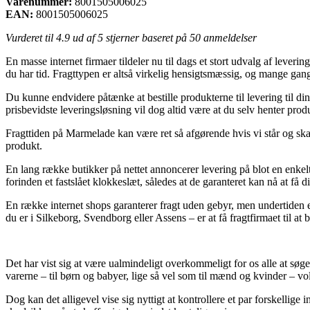
Varenummer:
8001505006025
EAN:
8001505006025
Vurderet til
4.9
ud af 5 stjerner baseret på
50
anmeldelser
En masse internet firmaer tildeler nu til dags et stort udvalg af leveri
du har tid. Fragttypen er altså virkelig hensigtsmæssig, og mange gan
Du kunne endvidere påtænke at bestille produkterne til levering til din
prisbevidste leveringsløsning vil dog altid være at du selv henter prod
Fragttiden på Marmelade kan være ret så afgørende hvis vi står og ska
produkt.
En lang række butikker på nettet annoncerer levering på blot en enkelt
forinden et fastslået klokkeslæt, således at de garanteret kan nå at få d
En række internet shops garanterer fragt uden gebyr, men undertiden er
du er i Silkeborg, Svendborg eller Assens – er at få fragtfirmaet til at
Det har vist sig at være ualmindeligt overkommeligt for os alle at søg
varerne – til børn og babyer, lige så vel som til mænd og kvinder – 
Dog kan det alligevel vise sig nyttigt at kontrollere et par forskellig