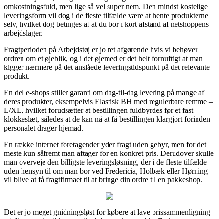
omkostningsfuld, men lige så vel super nem. Den mindst kostelige
leveringsform vil dog i de fleste tilfælde være at hente produkterne
selv, hvilket dog betinges af at du bor i kort afstand af netshoppens
arbejdslager.
Fragtperioden på Arbejdstøj er jo ret afgørende hvis vi behøver
ordren om et øjeblik, og i det øjemed er det helt fornuftigt at man
kigger nærmere på det anslåede leveringstidspunkt på det relevante
produkt.
En del e-shops stiller garanti om dag-til-dag levering på mange af
deres produkter, eksempelvis Elastisk BH med regulerbare remme –
L/XL, hvilket forudsætter at bestillingen fuldbyrdes før et fast
klokkeslæt, således at de kan nå at få bestillingen klargjort forinden
personalet drager hjemad.
En række internet foretagender yder fragt uden gebyr, men for det
meste kun såfremt man aftager for en konkret pris. Derudover skulle
man overveje den billigste leveringsløsning, der i de fleste tilfælde –
uden hensyn til om man bor ved Fredericia, Holbæk eller Hørning –
vil blive at få fragtfirmaet til at bringe din ordre til en pakkeshop.
Det er jo meget gnidningsløst for købere at lave prissammenligning