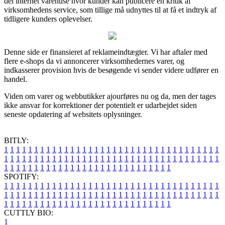
del internet varehuse hvor kunder kan publicere en kritik af
virksomhedens service, som tillige må udnyttes til at få et indtryk af
tidligere kunders oplevelser.
Denne side er finansieret af reklameindtægter. Vi har aftaler med
flere e-shops da vi annoncerer virksomhedernes varer, og
indkasserer provision hvis de besøgende vi sender videre udfører en
handel.
Viden om varer og webbutikker ajourføres nu og da, men der tages
ikke ansvar for korrektioner der potentielt er udarbejdet siden
seneste opdatering af websitets oplysninger.
BITLY:
1
1
1
1
1
1
1
1
1
1
1
1
1
1
1
1
1
1
1
1
1
1
1
1
1
1
1
1
1
1
1
1
1
1
1
1
1
1
1
1
1
1
1
1
1
1
1
1
1
1
1
1
1
1
1
1
1
1
1
1
1
1
1
1
1
1
1
1
1
1
1
1
1
1
1
1
1
1
1
1
1
1
1
1
1
1
1
1
1
1
1
1
1
1
1
1
1
1
1
1
SPOTIFY:
1
1
1
1
1
1
1
1
1
1
1
1
1
1
1
1
1
1
1
1
1
1
1
1
1
1
1
1
1
1
1
1
1
1
1
1
1
1
1
1
1
1
1
1
1
1
1
1
1
1
1
1
1
1
1
1
1
1
1
1
1
1
1
1
1
1
1
1
1
1
1
1
1
1
1
1
1
1
1
1
1
1
1
1
1
1
1
1
1
1
1
1
1
1
1
1
1
1
1
1
CUTTLY BIO:
1