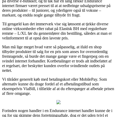
på diverse e-butikker, og til tak har en lang række Endurance
internet firmaer været presset til at at nedbringe udsalgspriserne på
deres produkter – til juniorer, og yderligere også til voksne –
markant, og endda nogle gange tilbyde fri fragt.
Til gengæld kan det immervæk vise sig lønsomt at tjekke diverse
online virksomheder efter rabat på Elastisk BH med regulerbare
remme – L/XL før du gennemfører din bestilling, således at man er
velinformeret til at opnå den laveste pris.
Man må lige meget hvad være så påpasselig, at ifald en shop
tilbyder produkter til salg for en pris som anses for overordentlig
fremragende, så burde det mange gange være et fingerpeg om en
svindel internet forhandler. Kortbetalinger er trods alt indbefattet af
et regelsæt, der beskytter kunden overfor svindlende outlets på
nettet.
Vi tilråder generelt køb med betalingskort eller MobilePay. Som
alternativ kunne du drage fordel af et afbetalingstilbud som
eksempelvis ViaBill, i tilfælde af at du efterspørger at afbetale prisen
af flere omgange.
Forinden nogen handler i en Endurance internet handler kunne de i
og for sig skimme dens forretningsaftale, dog er det uden tvivl et