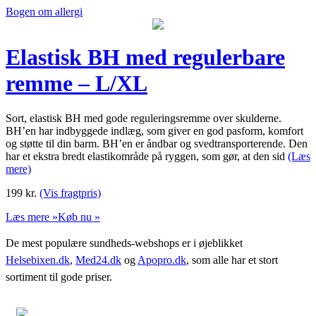
Bogen om allergi
Elastisk BH med regulerbare
remme – L/XL
Sort, elastisk BH med gode reguleringsremme over skulderne.
BH’en har indbyggede indlæg, som giver en god pasform, komfort
og støtte til din barm. BH’en er åndbar og svedtransporterende. Den
har et ekstra bredt elastikområde på ryggen, som gør, at den sid
(Læs
mere)
199
kr.
(Vis fragtpris)
Læs mere »
Køb nu »
De mest populære sundheds-webshops er i øjeblikket
Helsebixen.dk
,
Med24.dk
og
Apopro.dk
, som alle har et stort
sortiment til gode priser.