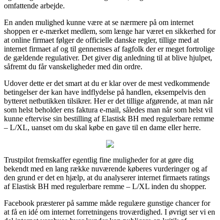
omfattende arbejde.
En anden mulighed kunne være at se nærmere på om internet
shoppen er e-mærket medlem, som længe har været en sikkerhed for
at online firmaet følger de officielle danske regler, tillige med at
internet firmaet af og til gennemses af fagfolk der er meget fortrolige
de gældende regulativer. Det giver dig anledning til at blive hjulpet,
såfremt du får vanskeligheder med din ordre.
Udover dette er det smart at du er klar over de mest vedkommende
betingelser der kan have indflydelse på handlen, eksempelvis den
bytteret netbutikken tilsikrer. Her er det tillige afgørende, at man når
som helst beholder ens faktura e-mail, således man når som helst vil
kunne eftervise sin bestilling af Elastisk BH med regulerbare remme
– L/XL, uanset om du skal købe en gave til en dame eller herre.
Trustpilot fremskaffer egentlig fine muligheder for at gøre dig
bekendt med en lang række nuværende køberes vurderinger og af
den grund er det en hjælp, at du analyserer internet firmaets ratings
af Elastisk BH med regulerbare remme – L/XL inden du shopper.
Facebook præsterer på samme måde regulære gunstige chancer for
at få en idé om internet forretningens troværdighed. I øvrigt ser vi en