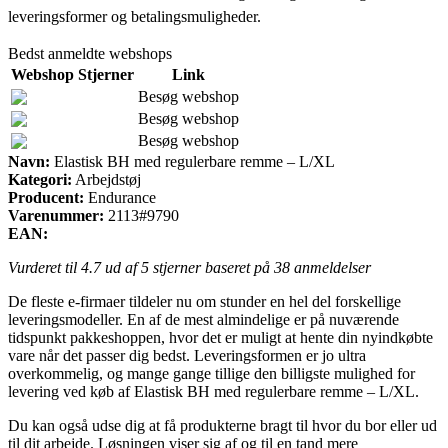
leveringsformer og betalingsmuligheder.
Bedst anmeldte webshops
Webshop
Stjerner
Link
Besøg webshop
Besøg webshop
Besøg webshop
Navn:
Elastisk BH med regulerbare remme – L/XL
Kategori:
Arbejdstøj
Producent:
Endurance
Varenummer:
2113#9790
EAN:
Vurderet til
4.7
ud af 5 stjerner baseret på
38
anmeldelser
De fleste e-firmaer tildeler nu om stunder en hel del forskellige
leveringsmodeller. En af de mest almindelige er på nuværende
tidspunkt pakkeshoppen, hvor det er muligt at hente din nyindkøbte
vare når det passer dig bedst. Leveringsformen er jo ultra
overkommelig, og mange gange tillige den billigste mulighed for
levering ved køb af Elastisk BH med regulerbare remme – L/XL.
Du kan også udse dig at få produkterne bragt til hvor du bor eller ud
til dit arbejde. Løsningen viser sig af og til en tand mere