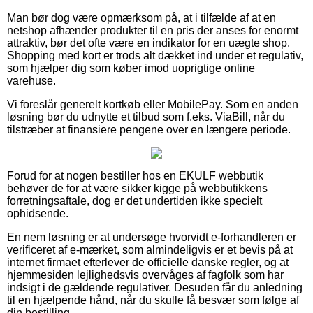
Man bør dog være opmærksom på, at i tilfælde af at en
netshop afhænder produkter til en pris der anses for enormt
attraktiv, bør det ofte være en indikator for en uægte shop.
Shopping med kort er trods alt dækket ind under et regulativ,
som hjælper dig som køber imod uoprigtige online
varehuse.
Vi foreslår generelt kortkøb eller MobilePay. Som en anden
løsning bør du udnytte et tilbud som f.eks. ViaBill, når du
tilstræber at finansiere pengene over en længere periode.
Forud for at nogen bestiller hos en EKULF webbutik
behøver de for at være sikker kigge på webbutikkens
forretningsaftale, dog er det undertiden ikke specielt
ophidsende.
En nem løsning er at undersøge hvorvidt e-forhandleren er
verificeret af e-mærket, som almindeligvis er et bevis på at
internet firmaet efterlever de officielle danske regler, og at
hjemmesiden lejlighedsvis overvåges af fagfolk som har
indsigt i de gældende regulativer. Desuden får du anledning
til en hjælpende hånd, når du skulle få besvær som følge af
din bestilling.