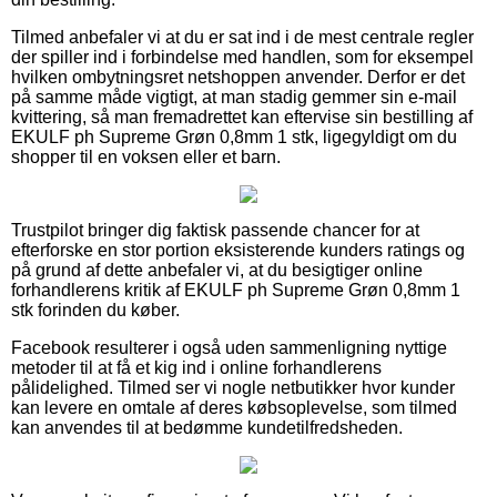
Tilmed anbefaler vi at du er sat ind i de mest centrale regler
der spiller ind i forbindelse med handlen, som for eksempel
hvilken ombytningsret netshoppen anvender. Derfor er det
på samme måde vigtigt, at man stadig gemmer sin e-mail
kvittering, så man fremadrettet kan eftervise sin bestilling af
EKULF ph Supreme Grøn 0,8mm 1 stk, ligegyldigt om du
shopper til en voksen eller et barn.
Trustpilot bringer dig faktisk passende chancer for at
efterforske en stor portion eksisterende kunders ratings og
på grund af dette anbefaler vi, at du besigtiger online
forhandlerens kritik af EKULF ph Supreme Grøn 0,8mm 1
stk forinden du køber.
Facebook resulterer i også uden sammenligning nyttige
metoder til at få et kig ind i online forhandlerens
pålidelighed. Tilmed ser vi nogle netbutikker hvor kunder
kan levere en omtale af deres købsoplevelse, som tilmed
kan anvendes til at bedømme kundetilfredsheden.