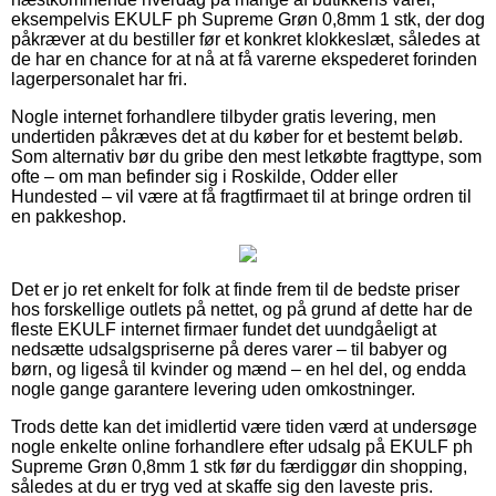
eksempelvis EKULF ph Supreme Grøn 0,8mm 1 stk, der dog
påkræver at du bestiller før et konkret klokkeslæt, således at
de har en chance for at nå at få varerne ekspederet forinden
lagerpersonalet har fri.
Nogle internet forhandlere tilbyder gratis levering, men
undertiden påkræves det at du køber for et bestemt beløb.
Som alternativ bør du gribe den mest letkøbte fragttype, som
ofte – om man befinder sig i Roskilde, Odder eller
Hundested – vil være at få fragtfirmaet til at bringe ordren til
en pakkeshop.
Det er jo ret enkelt for folk at finde frem til de bedste priser
hos forskellige outlets på nettet, og på grund af dette har de
fleste EKULF internet firmaer fundet det uundgåeligt at
nedsætte udsalgspriserne på deres varer – til babyer og
børn, og ligeså til kvinder og mænd – en hel del, og endda
nogle gange garantere levering uden omkostninger.
Trods dette kan det imidlertid være tiden værd at undersøge
nogle enkelte online forhandlere efter udsalg på EKULF ph
Supreme Grøn 0,8mm 1 stk før du færdiggør din shopping,
således at du er tryg ved at skaffe sig den laveste pris.