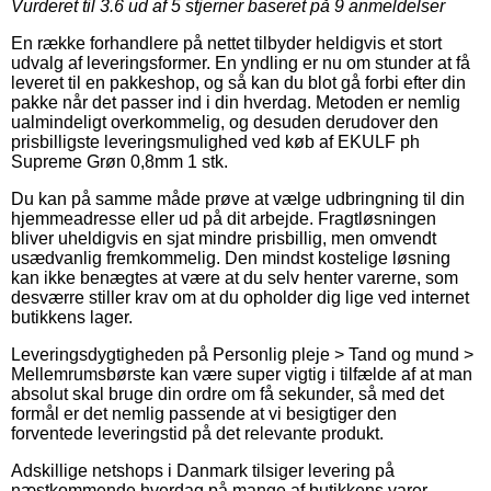
Vurderet til
3.6
ud af 5 stjerner baseret på
9
anmeldelser
En række forhandlere på nettet tilbyder heldigvis et stort
udvalg af leveringsformer. En yndling er nu om stunder at få
leveret til en pakkeshop, og så kan du blot gå forbi efter din
pakke når det passer ind i din hverdag. Metoden er nemlig
ualmindeligt overkommelig, og desuden derudover den
prisbilligste leveringsmulighed ved køb af EKULF ph
Supreme Grøn 0,8mm 1 stk.
Du kan på samme måde prøve at vælge udbringning til din
hjemmeadresse eller ud på dit arbejde. Fragtløsningen
bliver uheldigvis en sjat mindre prisbillig, men omvendt
usædvanlig fremkommelig. Den mindst kostelige løsning
kan ikke benægtes at være at du selv henter varerne, som
desværre stiller krav om at du opholder dig lige ved internet
butikkens lager.
Leveringsdygtigheden på Personlig pleje > Tand og mund >
Mellemrumsbørste kan være super vigtig i tilfælde af at man
absolut skal bruge din ordre om få sekunder, så med det
formål er det nemlig passende at vi besigtiger den
forventede leveringstid på det relevante produkt.
Adskillige netshops i Danmark tilsiger levering på
næstkommende hverdag på mange af butikkens varer,