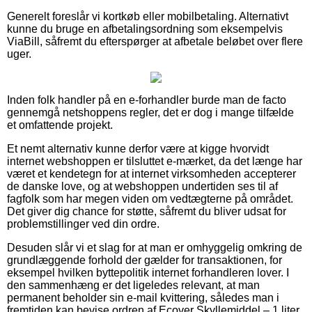
Generelt foreslår vi kortkøb eller mobilbetaling. Alternativt
kunne du bruge en afbetalingsordning som eksempelvis
ViaBill, såfremt du efterspørger at afbetale beløbet over flere
uger.
Inden folk handler på en e-forhandler burde man de facto
gennemgå netshoppens regler, det er dog i mange tilfælde
et omfattende projekt.
Et nemt alternativ kunne derfor være at kigge hvorvidt
internet webshoppen er tilsluttet e-mærket, da det længe har
været et kendetegn for at internet virksomheden accepterer
de danske love, og at webshoppen undertiden ses til af
fagfolk som har megen viden om vedtægterne på området.
Det giver dig chance for støtte, såfremt du bliver udsat for
problemstillinger ved din ordre.
Desuden slår vi et slag for at man er omhyggelig omkring de
grundlæggende forhold der gælder for transaktionen, for
eksempel hvilken byttepolitik internet forhandleren lover. I
den sammenhæng er det ligeledes relevant, at man
permanent beholder sin e-mail kvittering, således man i
fremtiden kan bevise ordren af Ecover Skyllemiddel – 1 liter,