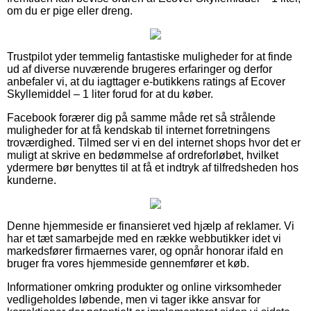
om du er pige eller dreng.
Trustpilot yder temmelig fantastiske muligheder for at finde
ud af diverse nuværende brugeres erfaringer og derfor
anbefaler vi, at du iagttager e-butikkens ratings af Ecover
Skyllemiddel – 1 liter forud for at du køber.
Facebook forærer dig på samme måde ret så strålende
muligheder for at få kendskab til internet forretningens
troværdighed. Tilmed ser vi en del internet shops hvor det er
muligt at skrive en bedømmelse af ordreforløbet, hvilket
ydermere bør benyttes til at få et indtryk af tilfredsheden hos
kunderne.
Denne hjemmeside er finansieret ved hjælp af reklamer. Vi
har et tæt samarbejde med en række webbutikker idet vi
markedsfører firmaernes varer, og opnår honorar ifald en
bruger fra vores hjemmeside gennemfører et køb.
Informationer omkring produkter og online virksomheder
vedligeholdes løbende, men vi tager ikke ansvar for