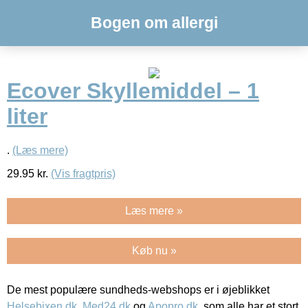
Bogen om allergi
Ecover Skyllemiddel – 1
liter
.
(Læs mere)
29.95
kr.
(Vis fragtpris)
Læs mere »
Køb nu »
De mest populære sundheds-webshops er i øjeblikket
Helsebixen.dk
,
Med24.dk
og
Apopro.dk
, som alle har et stort