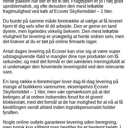
hente pakken når der er tid til det. Fragttypen er jo i høj grad
uproblematisk, og ofte desuden den mest letkøbte
fragtmulighed ved køb af Ecover Skyllemiddel – 1 liter.
Du burde på samme måde foretrække at vælge at få leveret
hjem til dig selv eller til dit arbejde. Den er gerne en tand
dyrere, men ligeledes virkelig bekvem. Den mest letkøbte
mulighed for levering er unægtelig at hente ordren selv, men
det kræver at du er tæt på online firmaets lager.
Antal dages levering på Ecover kan vise sig at være super
udslagsgivende ifald vi mangler dine nye produkter om få
sekunder, og med det formål er det særdeles meningsfuldt at
vi undersøger den forventede leveringstid ved den relevante
vare.
En lang række e-forretninger lover dag-til-dag levering på
mange af butikkens varenumre, eksempelvis Ecover
Skyllemiddel – 1 liter, men vær opmærksom på at det
betinges af at ordren indsendes forud for et givent
klokkeslæt, med det formål at de har mulighed for at nå at få
bestillingen sendt afsted inden logistikpersonalet holder
fyraften.
Nogle online outlets garanterer levering uden beregning,
men typisk kun såfremt man bestiller for et bestemt beløb. I