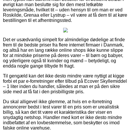
øvrigt kan man beslutte sig for den mest letkøbte
leveringsmåde, hvilket tit – uden hensyn til om man er ved
Roskilde, Grenaa eller Lystrup – vil være at få dem til at køre
bestillingen til et afhentningssted.
Det er usædvanlig simpelt for almindelige dødelige at finde
frem til de bedste priser fra flere internet firmaer i Danmark,
og altså har en lang række online shops ikke kunne slippe
for at mindske priserne på deres varer – til børn og babyer,
og yderligere også til kvinder og mænd – betydeligt, og
endda nogle gange tilbyde fri fragt.
Til gengæld kan det ikke desto mindre være nyttigt at kigge
forbi et par e-forretninger efter tilbud på Ecover Skyllemiddel
– 1 liter inden du handler, således at man er på den sikre
side med at få fat i den prisbilligste pris.
Du skal alligevel ikke glemme, at hvis en e-forretning
annoncerer bedst i test varer til en pris som er urealistisk
billig, så kan det tit være et karakteristika der viser en
snydagtig netshop. Handler med kort er ikke desto mindre
indbefattet af en lovbestemmelse, som beskytter os imod
falske online varehuse.