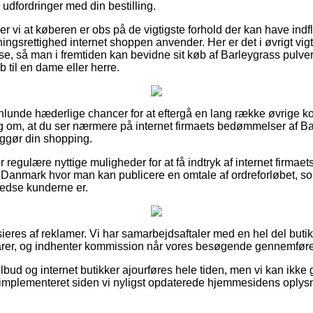
 udfordringer med din bestilling.
vi at køberen er obs på de vigtigste forhold der kan have indfly
gsrettighed internet shoppen anvender. Her er det i øvrigt vigtig
e, så man i fremtiden kan bevidne sit køb af Barleygrass pulver 
til en dame eller herre.
nlunde hæderlige chancer for at eftergå en lang række øvrige 
slag om, at du ser nærmere på internet firmaets bedømmelser af B
iggør din shopping.
egulære nyttige muligheder for at få indtryk af internet firmaets
i Danmark hvor man kan publicere en omtale af ordreforløbet, som
lfredse kunderne er.
res af reklamer. Vi har samarbejdsaftaler med en hel del butikke
varer, og indhenter kommission når vores besøgende gennemføre
lbud og internet butikker ajourføres hele tiden, men vi kan ikke
implementeret siden vi nyligst opdaterede hjemmesidens oplysn