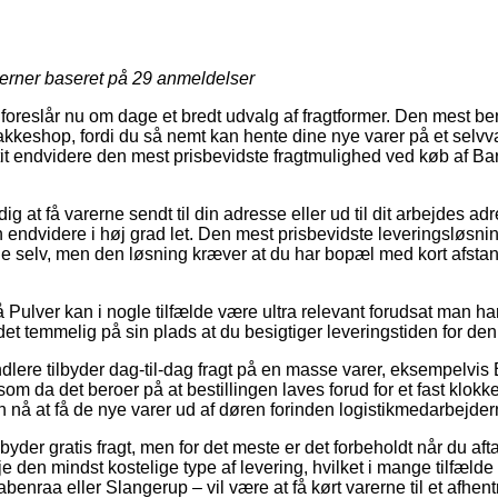
jerner baseret på
29
anmeldelser
r foreslår nu om dage et bredt udvalg af fragtformer. Den mest ben
 pakkeshop, fordi du så nemt kan hente dine nye varer på et selvv
 tit endvidere den mest prisbevidste fragtmulighed ved køb af Ba
 at få varerne sendt til din adresse eller ud til dit arbejdes ad
en endvidere i høj grad let. Den mest prisbevidste leveringsløsn
e selv, men den løsning kræver at du har bopæl med kort afstand
Pulver kan i nogle tilfælde være ultra relevant forudsat man har
 det temmelig på sin plads at du besigtiger leveringstiden for d
ndlere tilbyder dag-til-dag fragt på en masse varer, eksempelvis
som da det beroer på at bestillingen laves forud for et fast klo
an nå at få de nye varer ud af døren forinden logistikmedarbejder
lbyder gratis fragt, men for det meste er det forbeholdt når du aft
e den mindst kostelige type af levering, hvilket i mange tilfælde
abenraa eller Slangerup – vil være at få kørt varerne til et afhen