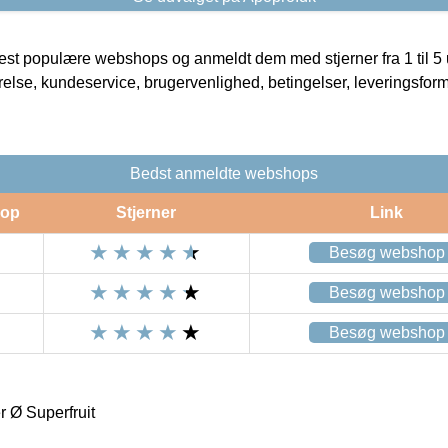
t populære webshops og anmeldt dem med stjerner fra 1 til 5 ud
rrelse, kundeservice, brugervenlighed, betingelser, leveringsfor
Bedst anmeldte webshops
op
Stjerner
Link
Besøg webshop
Besøg webshop
Besøg webshop
r Ø Superfruit