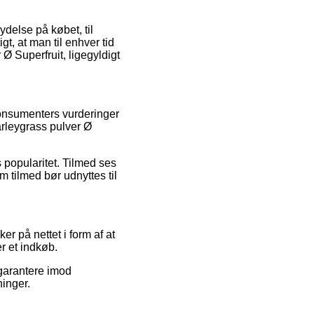
delse på købet, til
t, at man til enhver tid
Ø Superfruit, ligegyldigt
konsumenters vurderinger
arleygrass pulver Ø
 popularitet. Tilmed ses
 tilmed bør udnyttes til
r på nettet i form af at
r et indkøb.
 garantere imod
inger.