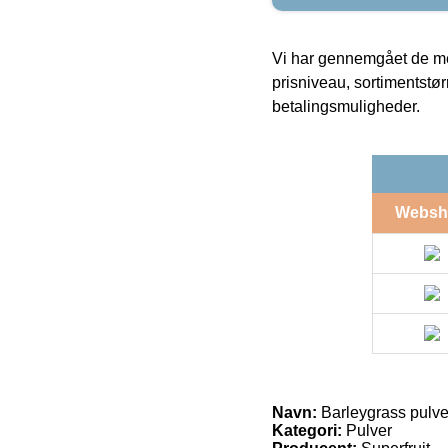
Vi har gennemgået de mes
prisniveau, sortimentstø
betalingsmuligheder.
Websh
Navn:
Barleygrass pulve
Kategori:
Pulver