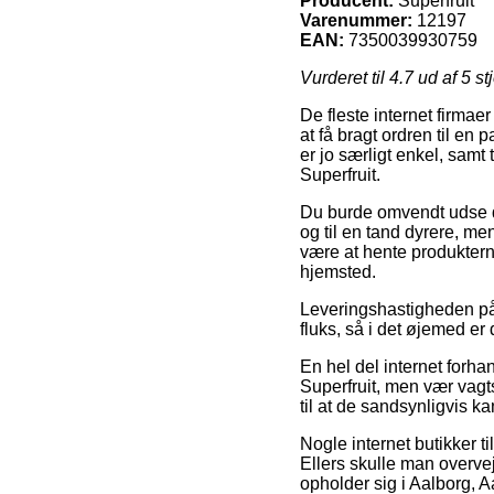
Producent:
Superfruit
Varenummer:
12197
EAN:
7350039930759
Vurderet til
4.7
ud af 5 st
De fleste internet firmae
at få bragt ordren til en
er jo særligt enkel, samt
Superfruit.
Du burde omvendt udse dig
og til en tand dyrere, m
være at hente produktern
hjemsted.
Leveringshastigheden på 
fluks, så i det øjemed er
En hel del internet forha
Superfruit, men vær vagt
til at de sandsynligvis k
Nogle internet butikker ti
Ellers skulle man overvej
opholder sig i Aalborg, A