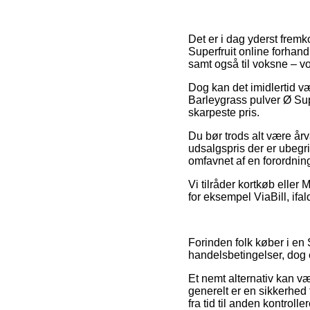
Det er i dag yderst fremk
Superfruit online forhand
samt også til voksne – 
Dog kan det imidlertid væ
Barleygrass pulver Ø Supe
skarpeste pris.
Du bør trods alt være år
udsalgspris der er ubegri
omfavnet af en forordning
Vi tilråder kortkøb eller
for eksempel ViaBill, ifa
Forinden folk køber i en
handelsbetingelser, dog 
Et nemt alternativ kan v
generelt er en sikkerhed 
fra tid til anden kontroll