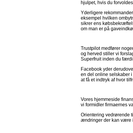
hjulpet, hvis du forvoldes
Yderligere rekommanderer 
eksempel hvilken ombytnin
sikrer ens købsbekræftels
om man er på gaveindkøb 
Trustpilot medfører noge
og herved stiller vi for
Superfruit inden du færd
Facebook yder derudover r
en del online selskaber 
at få et indtryk af hvor ti
Vores hjemmeside finansie
vi formidler firmaernes 
Orientering vedrørende ti
ændringer der kan være 