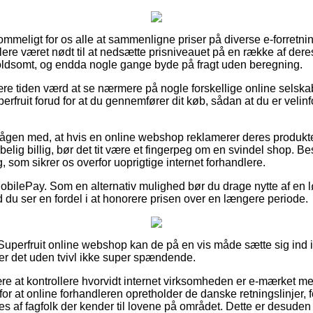
ommeligt for os alle at sammenligne priser på diverse e-forretnin
lere været nødt til at nedsætte prisniveauet på en række af deres
voldsomt, og endda nogle gange byde på fragt uden beregning.
re tiden værd at se nærmere på nogle forskellige online selskab
rfruit forud for at du gennemfører dit køb, sådan at du er velinf
vågen med, at hvis en online webshop reklamerer deres produkter 
belig billig, bør det tit være et fingerpeg om en svindel shop. Be
, som sikrer os overfor uoprigtige internet forhandlere.
 MobilePay. Som en alternativ mulighed bør du drage nytte af en
ld du ser en fordel i at honorere prisen over en længere periode.
 Superfruit online webshop kan de på en vis måde sætte sig ind
er det uden tvivl ikke super spændende.
ære at kontrollere hvorvidt internet virksomheden er e-mærket me
for at online forhandleren opretholder de danske retningslinjer,
eres af fagfolk der kender til lovene på området. Dette er desuden 