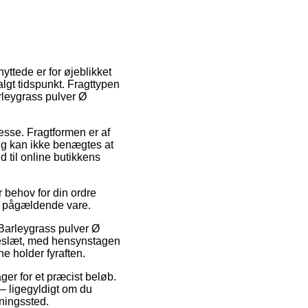
yttede er for øjeblikket
algt tidspunkt. Fragttypen
rleygrass pulver Ø
resse. Fragtformen er af
ing kan ikke benægtes at
 til online butikkens
 behov for din ordre
en pågældende vare.
 Barleygrass pulver Ø
kkeslæt, med hensynstagen
ne holder fyraften.
ager for et præcist beløb.
 – ligegyldigt om du
tningssted.