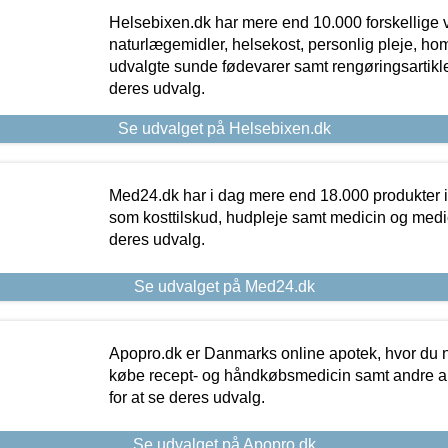
Helsebixen.dk har mere end 10.000 forskellige v
naturlægemidler, helsekost, personlig pleje, ho
udvalgte sunde fødevarer samt rengøringsartikler.
deres udvalg.
Se udvalget på Helsebixen.dk
Med24.dk har i dag mere end 18.000 produkter i
som kosttilskud, hudpleje samt medicin og medica
deres udvalg.
Se udvalget på Med24.dk
Apopro.dk er Danmarks online apotek, hvor du n
købe recept- og håndkøbsmedicin samt andre ap
for at se deres udvalg.
Se udvalget på Apopro.dk