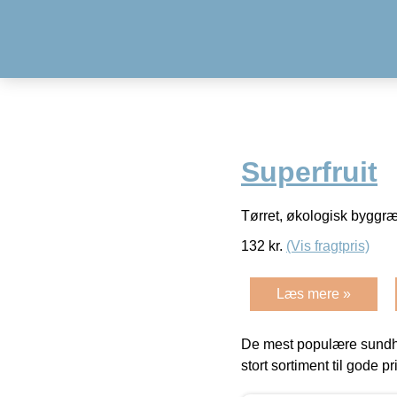
Superfruit
Tørret, økologisk byggræs
132
kr.
(Vis fragtpris)
Læs mere »
De mest populære sundh
stort sortiment til gode pr