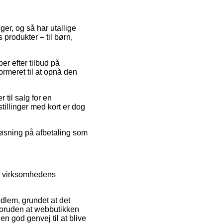
ger, og så har utallige
 produkter – til børn,
er efter tilbud på
ormeret til at opnå den
til salg for en
stillinger med kort er dog
 løsning på afbetaling som
 i virksomhedens
dlem, grundet at det
 foruden at webbutikken
en god genvej til at blive