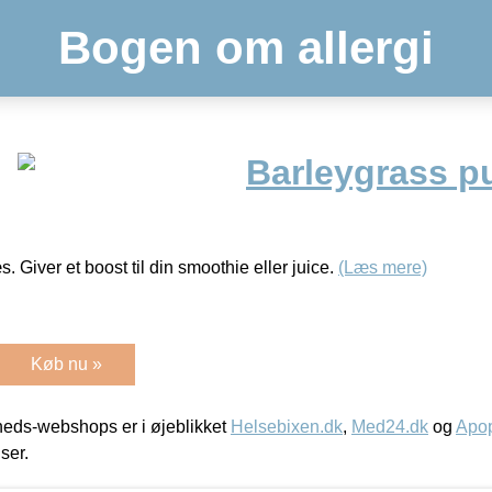
Bogen om allergi
Barleygrass p
. Giver et boost til din smoothie eller juice.
(Læs mere)
Køb nu »
eds-webshops er i øjeblikket
Helsebixen.dk
,
Med24.dk
og
Apop
iser.