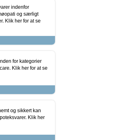
arer indenfor
møopati og særligt
 Klik her for at se
nden for kategorier
re. Klik her for at se
emt og sikkert kan
oteksvarer. Klik her