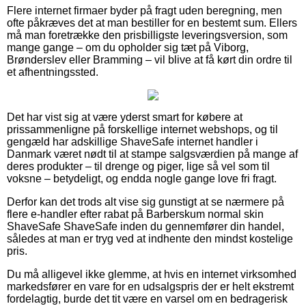
Flere internet firmaer byder på fragt uden beregning, men
ofte påkræves det at man bestiller for en bestemt sum. Ellers
må man foretrække den prisbilligste leveringsversion, som
mange gange – om du opholder sig tæt på Viborg,
Brønderslev eller Bramming – vil blive at få kørt din ordre til
et afhentningssted.
Det har vist sig at være yderst smart for købere at
prissammenligne på forskellige internet webshops, og til
gengæld har adskillige ShaveSafe internet handler i
Danmark været nødt til at stampe salgsværdien på mange af
deres produkter – til drenge og piger, lige så vel som til
voksne – betydeligt, og endda nogle gange love fri fragt.
Derfor kan det trods alt vise sig gunstigt at se nærmere på
flere e-handler efter rabat på Barberskum normal skin
ShaveSafe ShaveSafe inden du gennemfører din handel,
således at man er tryg ved at indhente den mindst kostelige
pris.
Du må alligevel ikke glemme, at hvis en internet virksomhed
markedsfører en vare for en udsalgspris der er helt ekstremt
fordelagtig, burde det tit være en varsel om en bedragerisk