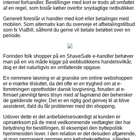
internet forhandler. Bestillinger med kort er trods alt omfattet
af en regel, som bistår køber overfor snydagtige netbutikker.
Generelt foreslår vi handler med kort eller betalinger med
mobilen. Som alternativ kan du overveje et afbetalingstilbud
som fx ViaBill, såfremt du gerne vil betale beløbet over en
periode.
Forinden folk shopper på en ShaveSafe e-handler behøver
man på en vis måde kigge på webbutikkens handelsvilkår,
dog er det naturligvis en omfattende opgave.
En nemmere løsning er at granske om online webshoppen
er e-mærke tilsluttet, da det ofte er en tryghed om at e-
forretningen opretholder dansk lovgivning, foruden at e-
firmaet jævnligt føres tilsyn med af fagmænd der behersker
de gældende regler. Det er en rigtig god genvej til at blive
assisteret, ifald du får problemer med din shopping.
Udover dette er det anbefalelsesværdigt at kunden er
opmærksom på de mest vedkommende vedtægter der har
betydning for bestillingen, til eksempel den byttepolitik
hjemmesiden lover. I den relation er det desuden afgørende,
at man permanent gemmer ens købsbekræftelse, således