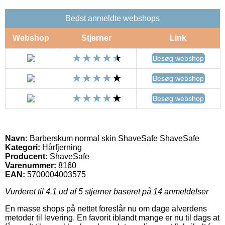
Bedst anmeldte webshops
Webshop
Stjerner
Link
Besøg webshop
Besøg webshop
Besøg webshop
Navn:
Barberskum normal skin ShaveSafe ShaveSafe
Kategori:
Hårfjerning
Producent:
ShaveSafe
Varenummer:
8160
EAN:
5700004003575
Vurderet til
4.1
ud af 5 stjerner baseret på
14
anmeldelser
En masse shops på nettet foreslår nu om dage alverdens
metoder til levering. En favorit iblandt mange er nu til dags at