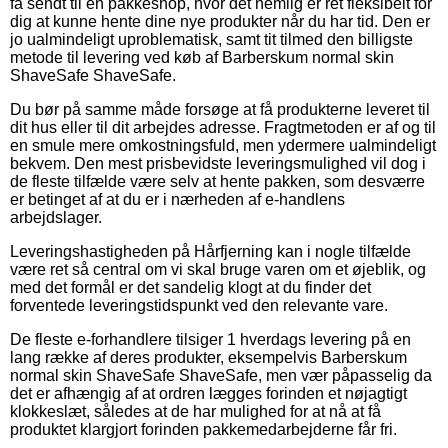
få sendt til en pakkeshop, hvor det nemlig er ret fleksibelt for
dig at kunne hente dine nye produkter når du har tid. Den er
jo ualmindeligt uproblematisk, samt tit tilmed den billigste
metode til levering ved køb af Barberskum normal skin
ShaveSafe ShaveSafe.
Du bør på samme måde forsøge at få produkterne leveret til
dit hus eller til dit arbejdes adresse. Fragtmetoden er af og til
en smule mere omkostningsfuld, men ydermere ualmindeligt
bekvem. Den mest prisbevidste leveringsmulighed vil dog i
de fleste tilfælde være selv at hente pakken, som desværre
er betinget af at du er i nærheden af e-handlens
arbejdslager.
Leveringshastigheden på Hårfjerning kan i nogle tilfælde
være ret så central om vi skal bruge varen om et øjeblik, og
med det formål er det sandelig klogt at du finder det
forventede leveringstidspunkt ved den relevante vare.
De fleste e-forhandlere tilsiger 1 hverdags levering på en
lang række af deres produkter, eksempelvis Barberskum
normal skin ShaveSafe ShaveSafe, men vær påpasselig da
det er afhængig af at ordren lægges forinden et nøjagtigt
klokkeslæt, således at de har mulighed for at nå at få
produktet klargjort forinden pakkemedarbejderne får fri.