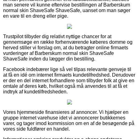
man senere vil kunne eftervise bestillingen af Barberskum
normal skin ShaveSafe ShaveSafe, uanset om man søger
en vare til en dreng eller pige.
Trustpilot tilbyder dig relativt nyttige chancer for at
gennemsøge en række forhenværende køberes domme og
herved stiller vi forslag om, at du betragter online firmaets
vurderinger af Barberskum normal skin ShaveSafe
ShaveSafe inden du lægger din bestilling.
Facebook indebærer lige så vel tilpas relevante genveje til
at få en idé om internet firmaets kundetilfredshed. Derudover
er der en del internet forhandlere som tilbyder folk at give en
omtale af deres køb, hvilket også må anvendes til at få et
indtryk af kundetilfredsheden.
Vores hjemmeside finansieres af annoncer. Vi hjælper en
gruppe internet varehuse idet vi annoncerer butikkernes
varer, og tager imod kommission om en af de besøgende på
vores side fuldfører en handel.