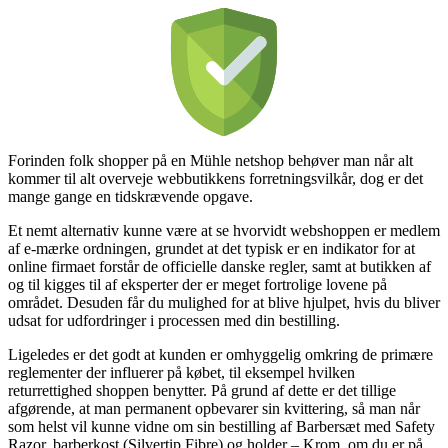
Forinden folk shopper på en Mühle netshop behøver man når alt
kommer til alt overveje webbutikkens forretningsvilkår, dog er det
mange gange en tidskrævende opgave.
Et nemt alternativ kunne være at se hvorvidt webshoppen er medlem
af e-mærke ordningen, grundet at det typisk er en indikator for at
online firmaet forstår de officielle danske regler, samt at butikken af
og til kigges til af eksperter der er meget fortrolige lovene på
området. Desuden får du mulighed for at blive hjulpet, hvis du bliver
udsat for udfordringer i processen med din bestilling.
Ligeledes er det godt at kunden er omhyggelig omkring de primære
reglementer der influerer på købet, til eksempel hvilken
returrettighed shoppen benytter. På grund af dette er det tillige
afgørende, at man permanent opbevarer sin kvittering, så man når
som helst vil kunne vidne om sin bestilling af Barbersæt med Safety
Razor, barberkost (Silvertip Fibre) og holder – Krom, om du er på