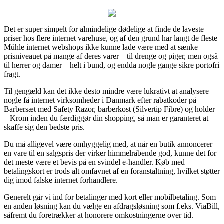
Det er super simpelt for almindelige dødelige at finde de laveste
priser hos flere internet varehuse, og af den grund har langt de fleste
Mühle internet webshops ikke kunne lade være med at sænke
prisniveauet på mange af deres varer – til drenge og piger, men også
til herrer og damer – helt i bund, og endda nogle gange sikre portofri
fragt.
Til gengæld kan det ikke desto mindre være lukrativt at analysere
nogle få internet virksomheder i Danmark efter rabatkoder på
Barbersæt med Safety Razor, barberkost (Silvertip Fibre) og holder
– Krom inden du færdiggør din shopping, så man er garanteret at
skaffe sig den bedste pris.
Du må alligevel være omhyggelig med, at når en butik annoncerer
en vare til en salgspris der virker himmelråbende god, kunne det for
det meste være et bevis på en svindel e-handler. Køb med
betalingskort er trods alt omfavnet af en foranstaltning, hvilket støtter
dig imod falske internet forhandlere.
Generelt går vi ind for betalinger med kort eller mobilbetaling. Som
en anden løsning kan du vælge en afdragsløsning som f.eks. ViaBill,
såfremt du foretrækker at honorere omkostningerne over tid.