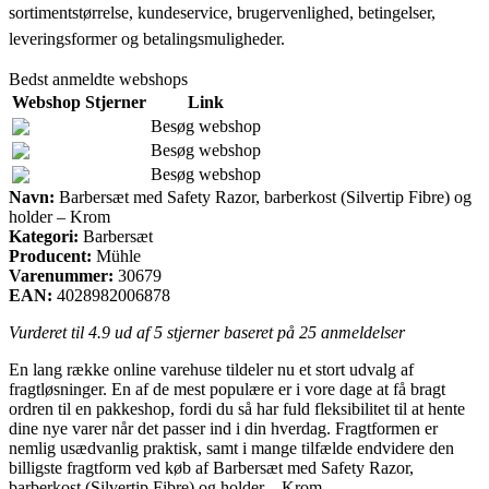
sortimentstørrelse, kundeservice, brugervenlighed, betingelser,
leveringsformer og betalingsmuligheder.
Bedst anmeldte webshops
Webshop
Stjerner
Link
Besøg webshop
Besøg webshop
Besøg webshop
Navn:
Barbersæt med Safety Razor, barberkost (Silvertip Fibre) og
holder – Krom
Kategori:
Barbersæt
Producent:
Mühle
Varenummer:
30679
EAN:
4028982006878
Vurderet til
4.9
ud af 5 stjerner baseret på
25
anmeldelser
En lang række online varehuse tildeler nu et stort udvalg af
fragtløsninger. En af de mest populære er i vore dage at få bragt
ordren til en pakkeshop, fordi du så har fuld fleksibilitet til at hente
dine nye varer når det passer ind i din hverdag. Fragtformen er
nemlig usædvanlig praktisk, samt i mange tilfælde endvidere den
billigste fragtform ved køb af Barbersæt med Safety Razor,
barberkost (Silvertip Fibre) og holder – Krom.