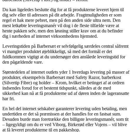
Du kan ligeledes beslutte dig for at få produkterne leveret hjem til
dig selv eller til adressen på dit arbejde. Fragtmuligheden er som
regel et hak mere pebret, men på den anden side ultra nem. Den
mest letkøbte leveringsmanér vil dog i de fleste tilfælde være at
hente pakken selv, men den løsning stiller krav om at du befinder
dig i nærheden af internet virksomhedens hjemsted.
Leveringstiden på Barbersæt er selvfølgelig særdeles central såfremt
vi mangler produktet øjeblikkeligt, så med det formål er det
fuldkommen vigtigt at du undersøger den anslåede leveringstid for
den pågældende vare.
Størstedelen af internet outlets yder 1 hverdags levering på masser af
produkter, eksempelvis Barbersæt med Safety Razor, barberkost
(Silvertip Fibre) og holder – Krom, hvilket er betinget af at ordren
indsendes forud for et bestemt tidspunkt, således at de med
sikkerhed kan nå at få produkterne ud af døren inden de lageransatte
har fri.
En hel del internet selskaber garanterer levering uden betaling, men
undertiden er det så præmissen at der handles for en fastsat sum.
Desuden burde man foretrække den billigste leveringsmanér, som tit
– ligegyldigt om du er ved Viborg, Birkerød eller Vojens – vil blive
at få leveret produkterne til en pakkeshop.