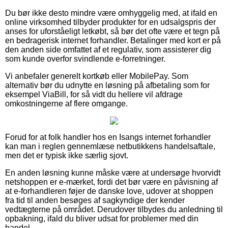
Du bør ikke desto mindre være omhyggelig med, at ifald en
online virksomhed tilbyder produkter for en udsalgspris der
anses for uforståeligt letkøbt, så bør det ofte være et tegn på
en bedragerisk internet forhandler. Betalinger med kort er på
den anden side omfattet af et regulativ, som assisterer dig
som kunde overfor svindlende e-forretninger.
Vi anbefaler generelt kortkøb eller MobilePay. Som
alternativ bør du udnytte en løsning på afbetaling som for
eksempel ViaBill, for så vidt du hellere vil afdrage
omkostningerne af flere omgange.
Forud for at folk handler hos en Isangs internet forhandler
kan man i reglen gennemlæse netbutikkens handelsaftale,
men det er typisk ikke særlig sjovt.
En anden løsning kunne måske være at undersøge hvorvidt
netshoppen er e-mærket, fordi det bør være en påvisning af
at e-forhandleren føjer de danske love, udover at shoppen
fra tid til anden besøges af sagkyndige der kender
vedtægterne på området. Derudover tilbydes du anledning til
opbakning, ifald du bliver udsat for problemer med din
handel.