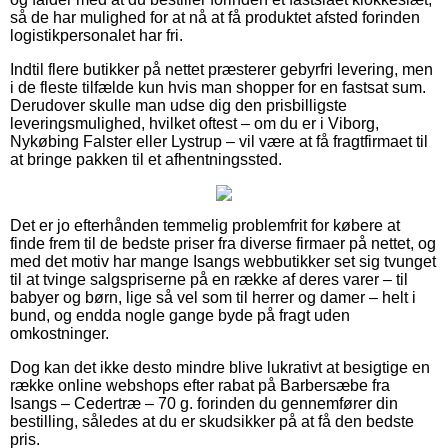
så de har mulighed for at nå at få produktet afsted forinden
logistikpersonalet har fri.
Indtil flere butikker på nettet præsterer gebyrfri levering, men
i de fleste tilfælde kun hvis man shopper for en fastsat sum.
Derudover skulle man udse dig den prisbilligste
leveringsmulighed, hvilket oftest – om du er i Viborg,
Nykøbing Falster eller Lystrup – vil være at få fragtfirmaet til
at bringe pakken til et afhentningssted.
Det er jo efterhånden temmelig problemfrit for købere at
finde frem til de bedste priser fra diverse firmaer på nettet, og
med det motiv har mange Isangs webbutikker set sig tvunget
til at tvinge salgspriserne på en række af deres varer – til
babyer og børn, lige så vel som til herrer og damer – helt i
bund, og endda nogle gange byde på fragt uden
omkostninger.
Dog kan det ikke desto mindre blive lukrativt at besigtige en
række online webshops efter rabat på Barbersæbe fra
Isangs – Cedertræ – 70 g. forinden du gennemfører din
bestilling, således at du er skudsikker på at få den bedste
pris.