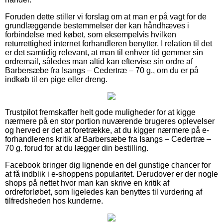
Foruden dette stiller vi forslag om at man er på vagt for de
grundlæggende bestemmelser der kan håndhæves i
forbindelse med købet, som eksempelvis hvilken
returrettighed internet forhandleren benytter. I relation til det
er det samtidig relevant, at man til enhver tid gemmer sin
ordremail, således man altid kan eftervise sin ordre af
Barbersæbe fra Isangs – Cedertræ – 70 g., om du er på
indkøb til en pige eller dreng.
Trustpilot fremskaffer helt gode muligheder for at kigge
nærmere på en stor portion nuværende brugeres oplevelser
og herved er det at foretrække, at du kigger nærmere på e-
forhandlerens kritik af Barbersæbe fra Isangs – Cedertræ –
70 g. forud for at du lægger din bestilling.
Facebook bringer dig lignende en del gunstige chancer for
at få indblik i e-shoppens popularitet. Derudover er der nogle
shops på nettet hvor man kan skrive en kritik af
ordreforløbet, som ligeledes kan benyttes til vurdering af
tilfredsheden hos kunderne.