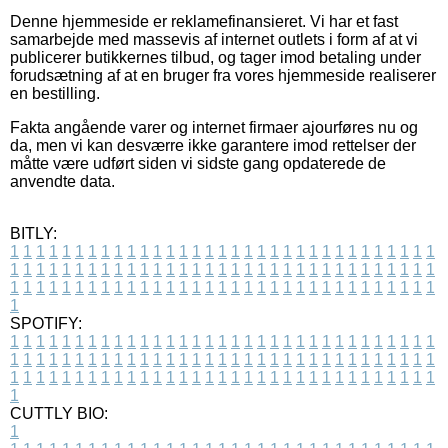
Denne hjemmeside er reklamefinansieret. Vi har et fast
samarbejde med massevis af internet outlets i form af at vi
publicerer butikkernes tilbud, og tager imod betaling under
forudsætning af at en bruger fra vores hjemmeside realiserer
en bestilling.
Fakta angående varer og internet firmaer ajourføres nu og
da, men vi kan desværre ikke garantere imod rettelser der
måtte være udført siden vi sidste gang opdaterede de
anvendte data.
BITLY:
1
1
1
1
1
1
1
1
1
1
1
1
1
1
1
1
1
1
1
1
1
1
1
1
1
1
1
1
1
1
1
1
1
1
1
1
1
1
1
1
1
1
1
1
1
1
1
1
1
1
1
1
1
1
1
1
1
1
1
1
1
1
1
1
1
1
1
1
1
1
1
1
1
1
1
1
1
1
1
1
1
1
1
1
1
1
1
1
1
1
1
1
1
1
1
1
1
1
1
1
SPOTIFY:
1
1
1
1
1
1
1
1
1
1
1
1
1
1
1
1
1
1
1
1
1
1
1
1
1
1
1
1
1
1
1
1
1
1
1
1
1
1
1
1
1
1
1
1
1
1
1
1
1
1
1
1
1
1
1
1
1
1
1
1
1
1
1
1
1
1
1
1
1
1
1
1
1
1
1
1
1
1
1
1
1
1
1
1
1
1
1
1
1
1
1
1
1
1
1
1
1
1
1
1
CUTTLY BIO:
1