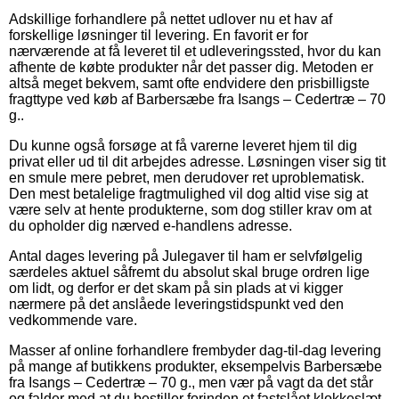
Adskillige forhandlere på nettet udlover nu et hav af
forskellige løsninger til levering. En favorit er for
nærværende at få leveret til et udleveringssted, hvor du kan
afhente de købte produkter når det passer dig. Metoden er
altså meget bekvem, samt ofte endvidere den prisbilligste
fragttype ved køb af Barbersæbe fra Isangs – Cedertræ – 70
g..
Du kunne også forsøge at få varerne leveret hjem til dig
privat eller ud til dit arbejdes adresse. Løsningen viser sig tit
en smule mere pebret, men derudover ret uproblematisk.
Den mest betalelige fragtmulighed vil dog altid vise sig at
være selv at hente produkterne, som dog stiller krav om at
du opholder dig nærved e-handlens adresse.
Antal dages levering på Julegaver til ham er selvfølgelig
særdeles aktuel såfremt du absolut skal bruge ordren lige
om lidt, og derfor er det skam på sin plads at vi kigger
nærmere på det anslåede leveringstidspunkt ved den
vedkommende vare.
Masser af online forhandlere frembyder dag-til-dag levering
på mange af butikkens produkter, eksempelvis Barbersæbe
fra Isangs – Cedertræ – 70 g., men vær på vagt da det står
og falder med at du bestiller forinden et fastslået klokkeslæt,