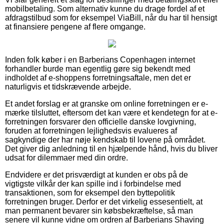
mobilbetaling. Som alternativ kunne du drage fordel af et
afdragstilbud som for eksempel ViaBill, når du har til hensigt
at finansiere pengene af flere omgange.
Inden folk køber i en Barberians Copenhagen internet
forhandler burde man egentlig gøre sig bekendt med
indholdet af e-shoppens forretningsaftale, men det er
naturligvis et tidskrævende arbejde.
Et andet forslag er at granske om online forretningen er e-
mærke tilsluttet, eftersom det kan være et kendetegn for at e-
forretningen forsvarer den officielle danske lovgivning,
foruden at forretningen lejlighedsvis evalueres af
sagkyndige der har nøje kendskab til lovene på området.
Det giver dig anledning til en hjælpende hånd, hvis du bliver
udsat for dilemmaer med din ordre.
Endvidere er det prisværdigt at kunden er obs på de
vigtigste vilkår der kan spille ind i forbindelse med
transaktionen, som for eksempel den byttepolitik
forretningen bruger. Derfor er det virkelig essesentielt, at
man permanent bevarer sin købsbekræftelse, så man
senere vil kunne vidne om ordren af Barberians Shaving