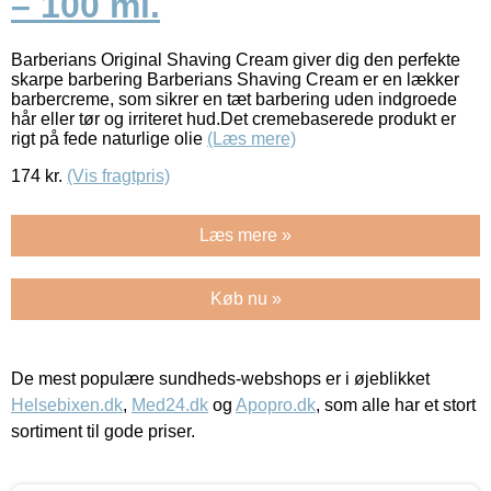
– 100 ml.
Barberians Original Shaving Cream giver dig den perfekte
skarpe barbering Barberians Shaving Cream er en lækker
barbercreme, som sikrer en tæt barbering uden indgroede
hår eller tør og irriteret hud.Det cremebaserede produkt er
rigt på fede naturlige olie
(Læs mere)
174
kr.
(Vis fragtpris)
Læs mere »
Køb nu »
De mest populære sundheds-webshops er i øjeblikket
Helsebixen.dk
,
Med24.dk
og
Apopro.dk
, som alle har et stort
sortiment til gode priser.