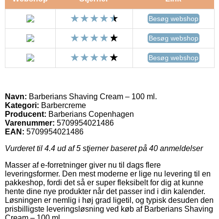
Besøg webshop
Besøg webshop
Besøg webshop
Navn:
Barberians Shaving Cream – 100 ml.
Kategori:
Barbercreme
Producent:
Barberians Copenhagen
Varenummer:
5709954021486
EAN:
5709954021486
Vurderet til
4.4
ud af 5 stjerner baseret på
40
anmeldelser
Masser af e-forretninger giver nu til dags flere
leveringsformer. Den mest moderne er lige nu levering til en
pakkeshop, fordi det så er super fleksibelt for dig at kunne
hente dine nye produkter når det passer ind i din kalender.
Løsningen er nemlig i høj grad ligetil, og typisk desuden den
prisbilligste leveringsløsning ved køb af Barberians Shaving
Cream – 100 ml..