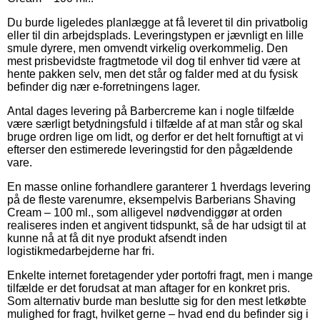
Du burde ligeledes planlægge at få leveret til din privatbolig
eller til din arbejdsplads. Leveringstypen er jævnligt en lille
smule dyrere, men omvendt virkelig overkommelig. Den
mest prisbevidste fragtmetode vil dog til enhver tid være at
hente pakken selv, men det står og falder med at du fysisk
befinder dig nær e-forretningens lager.
Antal dages levering på Barbercreme kan i nogle tilfælde
være særligt betydningsfuld i tilfælde af at man står og skal
bruge ordren lige om lidt, og derfor er det helt fornuftigt at vi
efterser den estimerede leveringstid for den pågældende
vare.
En masse online forhandlere garanterer 1 hverdags levering
på de fleste varenumre, eksempelvis Barberians Shaving
Cream – 100 ml., som alligevel nødvendiggør at orden
realiseres inden et angivent tidspunkt, så de har udsigt til at
kunne nå at få dit nye produkt afsendt inden
logistikmedarbejderne har fri.
Enkelte internet foretagender yder portofri fragt, men i mange
tilfælde er det forudsat at man aftager for en konkret pris.
Som alternativ burde man beslutte sig for den mest letkøbte
mulighed for fragt, hvilket gerne – hvad end du befinder sig i