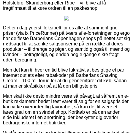
Holstebro, Skanderborg eller Ribe – vil blive at få
fragtfirmaet til at køre ordren til en pakkeshop.
Det er i dag yderst fleksibelt for os alle at sammenligne
priser (via fx PriceRunner) på tværs af e-forretninger, og ergo
har de fleste Barberians Copenhagen shops på nettet set sig
nødsaget til at sænke salgspriserne på en række af deres
produkter – til drenge og piger, og samtidig også til mænd og
kvinder – betragteligt, og endda nogle gange sikre fragt
uden beregning.
Men det kan til hver en tid blive lukrativt at besigtige et par
internet outlets efter rabatkoder på Barberians Shaving
Cream – 100 ml. forud for at du gennemfører dit køb, sådan
at man er skråsikker på at få den billigste pris.
Man skal ikke desto mindre være så påvagt, at såfremt en e-
butik reklamerer bedst i test varer til salg for en salgspris der
kan virke overordentlig favorabel, så kan det tit være et
faresignal om en svindel shop. Kortkøb er på den anden
side inkluderet i en anordning, der beskytter dig overfor
bedrageriske internet butikker.
Vi slår generelt et slag for bestillinger med betalingskort eller