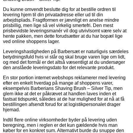
Du kunne omvendt beslutte dig for at bestille ordren til
levering hjem til din privatadresse eller ud til din
arbejdsplads. Fragtformen er jævnligt en anelse mindre
prisbillig, men lige så vel virkelig smertefri. Den mest
prisbevidste leveringsmanér vil dog utvivlsomt være selv at
hente pakken, men dette forudsætter at du har bopæl lige
ved online shoppens lager.
Leveringshastigheden på Barbersæt er naturligvis særdeles
betydningsfuld hvis vi står og skal bruge varen lige om lidt,
og med det formål er det altså væsentligt at du undersøger
den anslåede leveringsdato for det relevante produkt.
En stor portion internet webshops reklamerer med levering
efter en enkelt hverdag på mange af shoppens varer,
eksempelvis Barberians Shaving Brush – Silver Tip, men
glem ikke at det er påkrævet at handlen laves inden et
fastsat tidspunkt, således at de har mulighed for at nå at få
bestillingen afsendt forud for at logistikpersonalet drager
hjemad.
Indtil flere online virksomheder byder på levering uden
beregning, men i reglen er det kun gældende hvis man
køber for en konkret sum. Alternativt burde du snuppe den