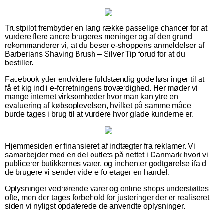
Trustpilot frembyder en lang række passelige chancer for at
vurdere flere andre brugeres meninger og af den grund
rekommanderer vi, at du beser e-shoppens anmeldelser af
Barberians Shaving Brush – Silver Tip forud for at du
bestiller.
Facebook yder endvidere fuldstændig gode løsninger til at
få et kig ind i e-forretningens troværdighed. Her møder vi
mange internet virksomheder hvor man kan ytre en
evaluering af købsoplevelsen, hvilket på samme måde
burde tages i brug til at vurdere hvor glade kunderne er.
Hjemmesiden er finansieret af indtægter fra reklamer. Vi
samarbejder med en del outlets på nettet i Danmark hvori vi
publicerer butikkernes varer, og indhenter godtgørelse ifald
de brugere vi sender videre foretager en handel.
Oplysninger vedrørende varer og online shops understøttes
ofte, men der tages forbehold for justeringer der er realiseret
siden vi nyligst opdaterede de anvendte oplysninger.