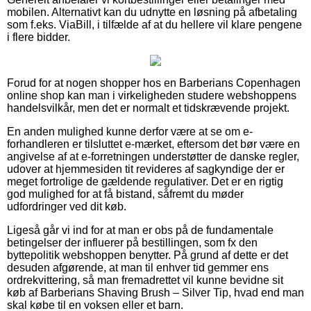
mobilen. Alternativt kan du udnytte en løsning på afbetaling
som f.eks. ViaBill, i tilfælde af at du hellere vil klare pengene
i flere bidder.
Forud for at nogen shopper hos en Barberians Copenhagen
online shop kan man i virkeligheden studere webshoppens
handelsvilkår, men det er normalt et tidskrævende projekt.
En anden mulighed kunne derfor være at se om e-
forhandleren er tilsluttet e-mærket, eftersom det bør være en
angivelse af at e-forretningen understøtter de danske regler,
udover at hjemmesiden tit revideres af sagkyndige der er
meget fortrolige de gældende regulativer. Det er en rigtig
god mulighed for at få bistand, såfremt du møder
udfordringer ved dit køb.
Ligeså går vi ind for at man er obs på de fundamentale
betingelser der influerer på bestillingen, som fx den
byttepolitik webshoppen benytter. På grund af dette er det
desuden afgørende, at man til enhver tid gemmer ens
ordrekvittering, så man fremadrettet vil kunne bevidne sit
køb af Barberians Shaving Brush – Silver Tip, hvad end man
skal købe til en voksen eller et barn.