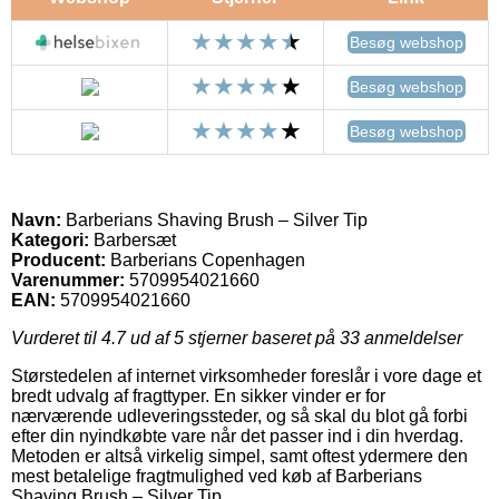
Besøg webshop
Besøg webshop
Besøg webshop
Navn:
Barberians Shaving Brush – Silver Tip
Kategori:
Barbersæt
Producent:
Barberians Copenhagen
Varenummer:
5709954021660
EAN:
5709954021660
Vurderet til
4.7
ud af 5 stjerner baseret på
33
anmeldelser
Størstedelen af internet virksomheder foreslår i vore dage et
bredt udvalg af fragttyper. En sikker vinder er for
nærværende udleveringssteder, og så skal du blot gå forbi
efter din nyindkøbte vare når det passer ind i din hverdag.
Metoden er altså virkelig simpel, samt oftest ydermere den
mest betalelige fragtmulighed ved køb af Barberians
Shaving Brush – Silver Tip.