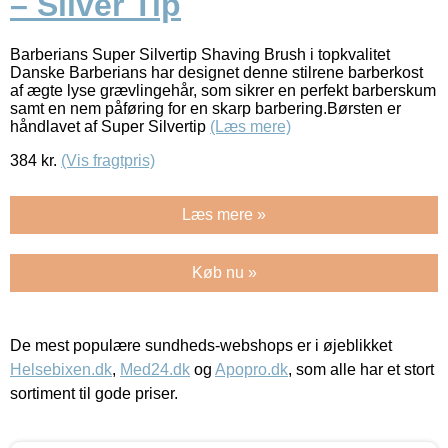
– Silver Tip
Barberians Super Silvertip Shaving Brush i topkvalitet
Danske Barberians har designet denne stilrene barberkost
af ægte lyse grævlingehår, som sikrer en perfekt barberskum
samt en nem påføring for en skarp barbering.Børsten er
håndlavet af Super Silvertip
(Læs mere)
384
kr.
(Vis fragtpris)
Læs mere »
Køb nu »
De mest populære sundheds-webshops er i øjeblikket
Helsebixen.dk
,
Med24.dk
og
Apopro.dk
, som alle har et stort
sortiment til gode priser.