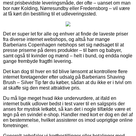
mest prisbevidste leveringsmåde, der ofte – uanset om man
bor nær Kolding, Nørresundby eller Fredensborg – vil være
at få kørt din bestilling til et udleveringssted.
Det er super let for alle og enhver at finde de laveste priser
fra diverse internet webshops, og altså har mange
Barberians Copenhagen netshops set sig nødsaget til at
presse priserne på deres produkter – til børn og babyer,
samt også til kvinder og mænd – helt i bund, og endda nogle
gange frembyde fragtfri levering.
Det kan dog til hver en tid blive lønsomt at kontrollere flere
internet foretagender efter udsalg på Barberians Shaving
Brush – Silver Tip før du køber, sådan at du ikke er i tvivl om
at skaffe sig den mest attraktive pris.
Du må lige meget hvad ikke undervurdere, at ifald en
internet butik udlover bedst i test varer til en salgspris der
anses for mystisk letkøbt, så kan det i nogle tilfælde være et
tegn på en svindel e-shop. Handler med kort er dog en del af
en bestemmelse, hvilket assisterer os imod uoprigtige online
forretninger.
Generelt anbefaler vi kortbestillinger eller betalinger med